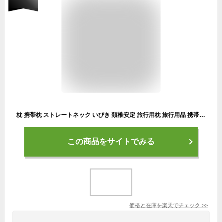
枕 携帯枕 ストレートネック いびき 頚椎安定 旅行用枕 旅行用品 携帯用枕 旅枕 枕職人がつくった旅の友になる枕『トラベルピロー Lサイズ』 出張 丸洗い枕 低い枕 涼感 冷感 エラストマー 洗える 日本製 国産 エムール
この商品をサイトでみる
価格と在庫を
楽天
でチェック
>>