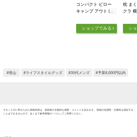
コンパクト ピロー
枕 まく
キャンプ アウトドア
クラ 
持ち運び 収納 ポー
低反発
チ 低反発 ウレタン
旅行用
ショップでみる
ショ
ポリエステル 旅行用
パクト
品 旅行用枕 まくら
め 横
マクラ pillow 低反発
ー付き
枕 低反発まくら 首
枕 健
枕 腰枕 足枕 エムー
まくら
ル
快眠 安
復 ま
登山
ライフスタイルグッズ
30代メンズ
予算8,000円以内
ズ カ
の日 
※
モノスポ
に寄せられた投稿内容は、投稿者の主観的な感想・コメントを含みます。 投稿の信憑性・正確性を保証する
ことはできませんので、あくまで参考情報の一つとしてご利用ください。