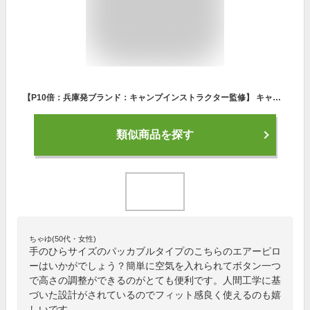
【P10倍：兵庫発ブランド：キャンプインストラクター監修】 キャンプ枕 DANISH BLUE 【 ラクマクラ 】 エアーピロー 携帯枕 トラベルピロー キャンプ ピロー アウトドア オールシーズン コンパクト 軽量 洗える 車中泊 防災
類似商品を探す
ちゃゆ(50代・女性)
手のひらサイズのパッカブルタイプのこちらのエアーピロ
ーはいかがでしょう？簡単に空気を入れられてボタン一つ
で高さの調整ができるのがとても便利です。人間工学に基
づいた設計がされているのでフィット感良く使えるのも嬉
しいです。