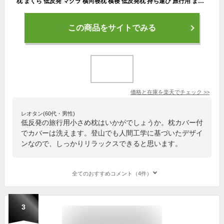
枕 まくら 低反発 マクラ 横向寝枕 横寝 低反発枕 持ち運び 旅行用 まくら コンパクト 小さい 小さめ 横向き寝 枕カバー付き 安眠枕 快眠枕 健康まくら 頚椎 まくら 健康枕 睡眠 快眠 安眠 枕 疲労回復 まくら 快眠グッズ カバー洗える 母の日 かわいい
この商品をサイトでみる
価格と在庫を
楽天
でチェック
>>
レオタン(60代・男性)
低反発の旅行用小さめ枕はいかがでしょうか。枕カバー付
でカバーは洗えます。登山でも人間工学に基づいたデザイ
ンなので、しっかりリラックスできると思います。
全てのおすすめコメント（4件）
3