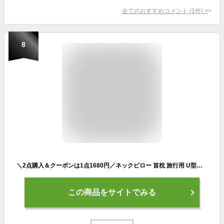
全てのおすすめコメント
(
1
件)
>
8
＼2点購入＆クーポンは1点1680円／ネックピロー 首枕 旅行用 U型ネックピロー 快適グッズ 飛行機 携帯枕 空気枕 エアーピロー PVC 旅行便利グッズ 持ち運び便利 オフィス トラベル 収納バッグ付き 夜行深夜バス 新幹線 ソファ 椅子 旅行 お昼寝 仮眠 防災用 快眠 快適
この商品をサイトでみる