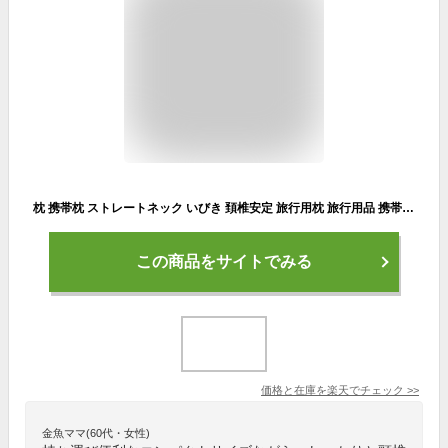
枕 携帯枕 ストレートネック いびき 頚椎安定 旅行用枕 旅行用品 携帯用枕 旅枕 枕職人がつくった旅の友になる枕『トラベルピロー Mサイズ』 出張 丸洗い枕 低い枕 涼感 冷感 エラストマー 洗える 日本製 国産 エムール
この商品をサイトでみる
価格と在庫を
楽天
でチェック
>>
金魚ママ(60代・女性)