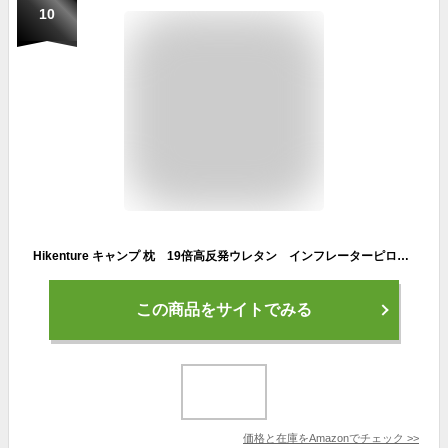
10
Hikenture キャンプ 枕 19倍高反発ウレタン インフレーターピロー 人間工学デザイン キャンプ枕 超軽量 アウトドア 枕 携帯枕 30D高伸縮性ある素材 旅行枕 キャンプまくら トラベルピロー 腰枕 コンパクト 収納袋付き インフレータブル 枕 アウトドア・キャンプ・トラベル・車中泊・事務室（ダークブルー）
この商品をサイトでみる
価格と在庫を
Amazon
でチェック
>>