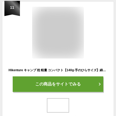
11
Hikenture キャンプ 枕 軽量 コンパクト【140g·手のひらサイズ】綿100％カバー 防滑処理 キャンプ まくら エアーピロー アウトドア 枕 キャンプ用枕 エアピロー 空気枕 エアー枕 携帯枕 コットン 収納袋付き 車中泊 ツーリング
この商品をサイトでみる