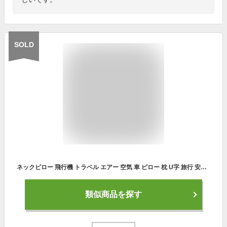
SOLD
ネックピロー 飛行機 トラベル エアー 空気 車 ピロー 枕 U字 旅行 安眠 快眠 クッション 快適 くび枕 首枕 トラベルグッズ コンパクト 携帯 洗える 旅行用品 旅行用枕 送料無料
類似商品を探す