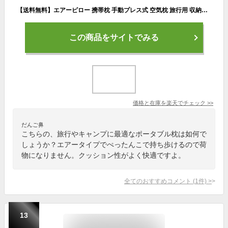
【送料無料】エアーピロー 携帯枕 手動プレス式 空気枕 旅行用 収納袋付き 軽量 コンパクト アウトドア 車中泊 キャンプ オフィス用 洗えるカバー 折りたたみ 持ち運び枕
この商品をサイトでみる
価格と在庫を
楽天
でチェック
>>
だんご鼻
こちらの、旅行やキャンプに最適なポータブル枕は如何で
しょうか？エアータイプでぺったんこで持ち歩けるので荷
物になりません。クッション性がよく快適ですよ。
全てのおすすめコメント
(
1
件)
>
13