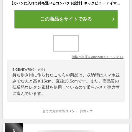
【カバンに入れて持ち運べるコンパクト設計】ネックピロー アイマスク＋耳栓セット 公式直営店 携帯枕 とろける肌触り 極上のもちもちネックピロー低反発 旅行 飛行機 長距離移動 海外旅行 旅行用枕 カバー洗濯可 快適グッズ 昼寝 新幹線 車 首痛 腰痛 仮眠 防災グッズ 長時間 フライト
この商品をサイトでみる
価格と在庫を
Amazon
でチェック
>>
BIGBABY(70代・男性)
持ち歩き用に作られたこちらの商品は、収納時はスマホ並
みでなんと高さ15cm、直径15.5cmです。また、高品質の
低反発ウレタン素材を使用しているので柔らかさと弾力性
に富んでいます。
全てのおすすめコメント（2件）
6