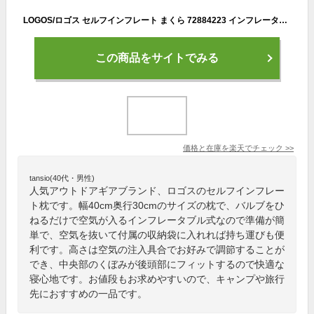
LOGOS/ロゴス セルフインフレート まくら 72884223 インフレータブル 携帯枕 携帯ピロー キャンプ アウトドア 仮眠 出張 バイク好き ギフト あす楽対応
この商品をサイトでみる
価格と在庫を
楽天
でチェック
>>
tansio(40代・男性)
人気アウトドアギアブランド、ロゴスのセルフインフレー
ト枕です。幅40cm奥行30cmのサイズの枕で、バルブをひ
ねるだけで空気が入るインフレータブル式なので準備が簡
単で、空気を抜いて付属の収納袋に入れれば持ち運びも便
利です。高さは空気の注入具合でお好みで調節することが
でき、中央部のくぼみが後頭部にフィットするので快適な
寝心地です。お値段もお求めやすいので、キャンプや旅行
先におすすめの一品です。