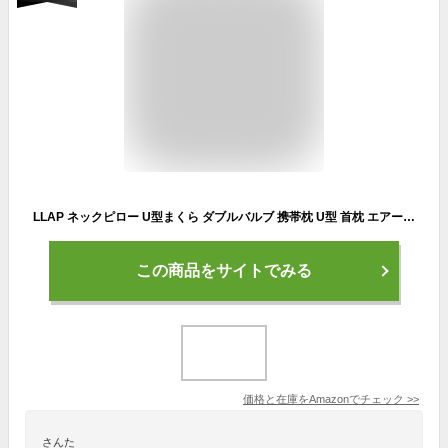
LLAP ネックピロー U型まくら ダブルバルブ 携帯枕 U型 首枕 エアーピロー くびまくら 手動プレス式膨らませる ねっくぴロー 旅行用 飛行機 トラベル 旅行枕 収納ポーチ付き (ブルー)
この商品をサイトでみる
価格と在庫を
Amazon
でチェック
>>
さんた