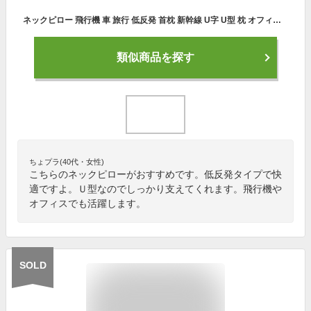
ネックピロー 飛行機 車 旅行 低反発 首枕 新幹線 U字 U型 枕 オフィス 昼寝 テレワーク 旅行用 子供 レディース エア枕
類似商品を探す
ちょプラ(40代・女性)
こちらのネックピローがおすすめです。低反発タイプで快
適ですよ。Ｕ型なのでしっかり支えてくれます。飛行機や
オフィスでも活躍します。
SOLD