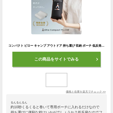
コンパクト ピロー キャンプ アウトドア 持ち運び 収納 ポーチ 低反発 ウレタン ポリエステル 旅行用品 旅行用枕 まくら マクラ pillow 低反発枕 低反発まくら 首枕 腰枕 足枕 エムール
この商品をサイトでみる
価格と在庫を
楽天
でチェック
>>
るんるんるん
約10秒くるくると巻いて専用ポーチに入れるだけなので
持ち運びに便利な枕はいかがでしょうか？低反発なのでフ