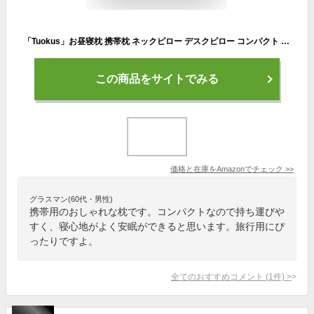
「Tuokus」お昼寝枕 携帯枕 ネックピロー デスクピロー コンパクト 昼寝用枕 旅行 首枕 旅行用枕 寝具 抱き枕 安眠 飛行機 昼寝用枕 旅行 首枕 旅行用枕 抱き枕
この商品をサイトでみる
価格と在庫を
Amazon
でチェック
>>
グラスマン(60代・男性)
携帯用のおしゃれな枕です。コンパクトなので持ち運びや
すく、寝心地がよく安眠ができると思います。旅行用にぴ
ったりですよ。
全てのおすすめコメント
(
1
件)
>