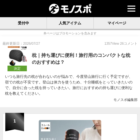
受付中
人気アイテム
マイページ
本ページはプロモーションを含みます
最終更新日：2026/07/27
1357
View
26
コメント
枕｜持ち運びに便利！旅行用のコンパクトな枕
のおすすめは？
決定
いつも旅行先の枕が合わないのが悩みで、今度登山旅行に行く予定ですが、
宿での枕が不安です。登山は体力を使うため、十分睡眠をとっていきたいの
で、自分に合った枕を持っていきたい。旅行におすすめの持ち運びに便利な
枕を教えてください。
モノスポ編集部
1