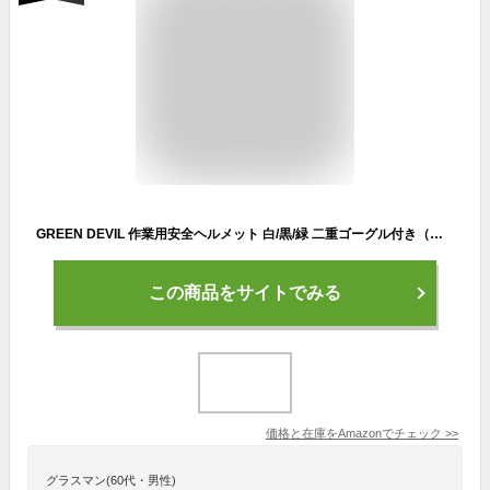
GREEN DEVIL 作業用安全ヘルメット 白/黒/緑 二重ゴーグル付き（電気メッキ銀ゴーグル＋クリアゴーグル） 軽量 高通気性 ABS 製 耐衝撃性 夜光反射 林業・建設・産業・職人仕事向け 防護帽 工業用保護ヘルメット EN397 & EN166 認証
この商品をサイトでみる
価格と在庫を
Amazon
でチェック
>>
グラスマン(60代・男性)