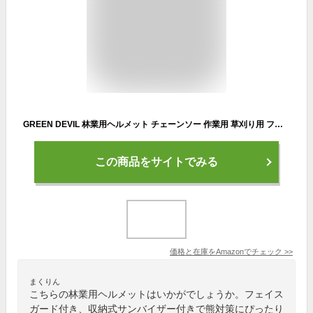
GREEN DEVIL 林業用ヘルメット チェーンソー 作業用 草刈り用 フェイスガード 工事用ヘルメット 収納式サンバイザー 耳当て 安全帽 3 in1セット耐衝撃性通気性作業EN397＆EN352-3
この商品をサイトでみる
価格と在庫を
Amazon
でチェック
>>
まくりん
こちらの林業用ヘルメットはいかがでしょうか。フェイス
ガード付き、収納式サンバイザー付きで熊対策にぴったり