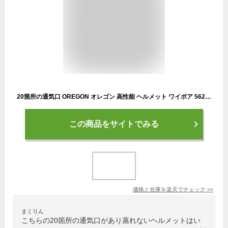
20箇所の通気口 OREGON オレゴン 高性能 ヘルメット ワイポア 562413 頭部 顔面 防護 安全 保護 イヤーマフ あご紐 付き 林災防 バイザー 騒音対策 林業 農業 造園 野外 庭 室内 防災 地震 オレンジ フェイスガード チェンソー チェーンソー【送料無料】
この商品をサイトでみる
価格と在庫を
楽天
でチェック
>>
まくりん
こちらの20箇所の通気口があり蒸れないヘルメットはい