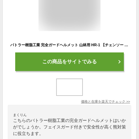
バトラー樹脂工業 完全ガードヘルメット 山林用 HR-1 【チェンソー チェーンソー 草刈機 刈払い機 用 オプション品 防具 防護品 作業用 作業用品 イヤーマフ フェイスガード 安全帽 頭部保護 作業帽】【おしゃれ おすすめ】[CB99]
この商品をサイトでみる
価格と在庫を
楽天
でチェック
>>
まくりん
こちらのバトラー樹脂工業の完全ガードヘルメットはいか
がでしょうか。フェイスガード付きで安全性が高く熊対策
に役立ちます。