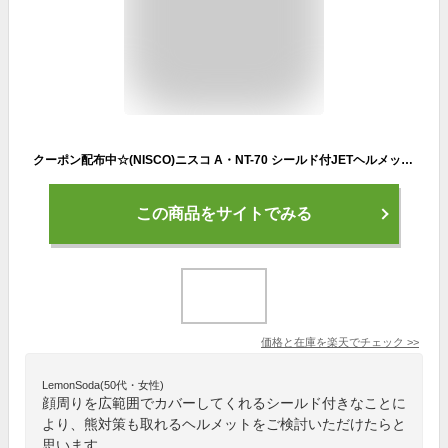
クーポン配布中☆(NISCO)ニスコ A・NT-70 シールド付JETヘルメット NV/IVライン | オートバイ ヘルメットバイク 原付 へるめっと ヘルメット バイク かっこいい シールド ジェットヘルメット ジェット フェイスガード バイク用品 アウトドアグッズ ア
この商品をサイトでみる
価格と在庫を
楽天
でチェック
>>
LemonSoda(50代・女性)
顔周りを広範囲でカバーしてくれるシールド付きなことに
より、熊対策も取れるヘルメットをご検討いただけたらと
思います。