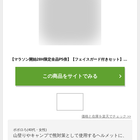
【マラソン開始28H限定全品P5倍】【フェイスガード付きセット】スモールジェットヘルメット ハンドステッチ仕上げ NEO VINTAGE SERIES VT-11 ARMY B-88 迷彩 [シティ迷彩]FREEサイズ(57-60cm未満) メンズ レディース 兼用品 SG規格 全排気量対応 バイク用
この商品をサイトでみる
価格と在庫を
楽天
でチェック
>>
ポポロろ(40代・女性)
山登りやキャンプで熊対策として使用するヘルメットに、