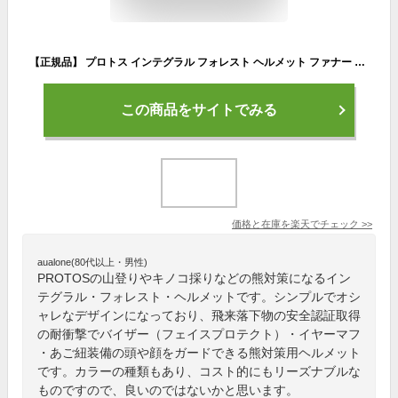
【正規品】 プロトス インテグラル フォレスト ヘルメット ファナー PROTOS® PFANNER 山菜採り きのこ採り 狩猟 入山 林業 土木 山林 アウトドア 登山 安全 プロのヘルメット 熊対策 ヘルメット 熊対策 護身 フルフェイスヘルメット
この商品をサイトでみる
価格と在庫を
楽天
でチェック
>>
aualone(80代以上・男性)
PROTOSの山登りやキノコ採りなどの熊対策になるイン
テグラル・フォレスト・ヘルメットです。シンプルでオシ
ャレなデザインになっており、飛来落下物の安全認証取得
の耐衝撃でバイザー（フェイスプロテクト）・イヤーマフ
・あご紐装備の頭や顔をガードできる熊対策用ヘルメット
です。カラーの種類もあり、コスト的にもリーズナブルな
ものですので、良いのではないかと思います。