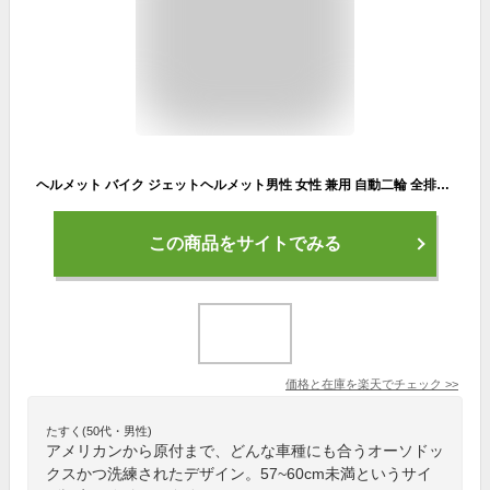
ヘルメット バイク ジェットヘルメット男性 女性 兼用 自動二輪 全排気量 57~60cm未満 SG規格 PSC規格 ツーリング クマ対策 おしゃれ かわいい かっこいい アメリカン ストリート ISN505 FS505 石野商会 ISHINO SHOKAI
この商品をサイトでみる
価格と在庫を
楽天
でチェック
>>
たすく(50代・男性)
アメリカンから原付まで、どんな車種にも合うオーソドッ
クスかつ洗練されたデザイン。57~60cm未満というサイ