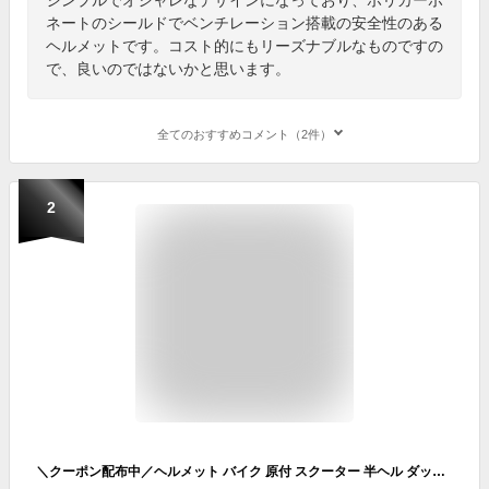
ネートのシールドでベンチレーション搭載の安全性のある
ヘルメットです。コスト的にもリーズナブルなものですの
で、良いのではないかと思います。
全てのおすすめコメント（2件）
2
＼クーポン配布中／ヘルメット バイク 原付 スクーター 半ヘル ダックテール ハーフ メット シールド付 洗える内装 男性 女性 兼用 125cc 半帽 SG規格 保証延長 安全 通勤 通学 クマ対策 お買い物 軽量 ウォッシャブル ISN777 石野商会 ISHINO SHOKAI FSJAPAN ISN HELMET