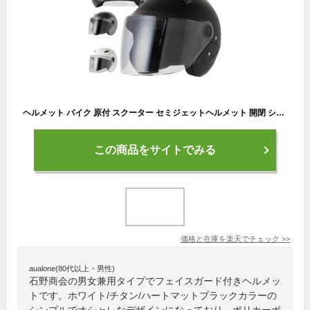
ヘルメット バイク 原付 スクーター セミジェットヘルメット 開閉 シールド 洗える内装 男性 女性 兼用 125ccまで フリーサイズ XLサイズ SG規格 PSC規格 ツーリング クマ対策 おしゃれ かっこいい アメリカン ストリート ISN207 FS207 石野商会 ISHINO SHOKAI FSJAPAN
この商品をサイトでみる
価格と在庫を
楽天
でチェック
>>
aualone(80代以上・男性)
石野商会の男女兼用タイプでフェイスガード付きヘルメッ
トです。ホワイト/チタン/ハートマットブラックカラーの
シンプルでオシャレなデザインになっており、ポリカーボ