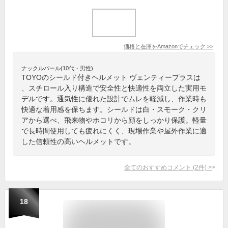
価格と在庫を
Amazon
でチェック
>>
ナックルバール(10代・男性)
TOYOのシールド付きヘルメット ヴェンティープラスは
、スチロール入り構造で安全性と快適性を両立した実用モ
デルです。通気性に優れた設計でムレを軽減し、作業時も
快適な着用感を保ちます。シールドは白・スモーク・クリ
アから選べ、飛来物やホコリから顔をしっかり保護。軽量
で長時間使用しても疲れにくく、現場作業や屋外作業に適
した信頼性の高いヘルメットです。
全てのおすすめコメント
(
2
件)
>
18