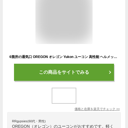
6箇所の通気口 OREGON オレゴン Yukon ユーコン 高性能 ヘルメット 林業 562412 頭部 顔面 防護 防護材 安全 保護 イヤーマフ あご紐 付き 林災防 バイザー 騒音対策 ツール 農業 造園 庭 野外 顔面保護 フェイスガード チェンソー チェーンソー【送料無料】
この商品をサイトでみる
価格と在庫を
楽天
でチェック
>>
RRgypsies(60代・男性)
OREGON（オレゴン）のユーコンがおすすめです。軽く