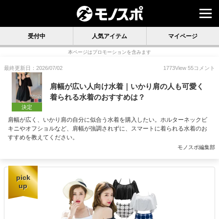
受付中
人気アイテム
マイページ
本ページはプロモーションを含みます
最終更新日：2026/07/02
1773
View
55
コメント
肩幅が広い人向け水着｜いかり肩の人も可愛く
着られる水着のおすすめは？
決定
肩幅が広く、いかり肩の自分に似合う水着を購入したい。ホルターネックビ
キニやオフショルなど、肩幅が強調されずに、スマートに着られる水着のお
すすめを教えてください。
モノスポ編集部
pick
up