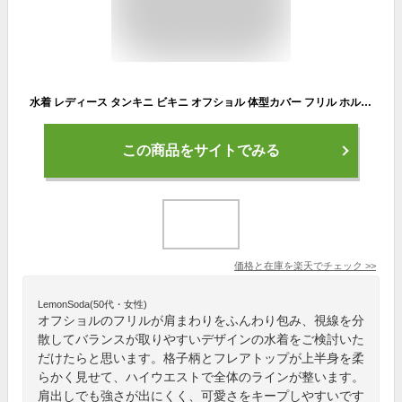
水着 レディース タンキニ ビキニ オフショル 体型カバー フリル ホルターネック オフショルビキニ 格子柄 スイムウェア|ベアトップ フレア キャミ ワイヤー入り オフショルダー フレアビキニ ハイウエスト 肩フリル 肩出し 白 チェック柄 フレアトップ 可愛い 大人 かわいい
この商品をサイトでみる
価格と在庫を
楽天
でチェック
>>
LemonSoda(50代・女性)
オフショルのフリルが肩まわりをふんわり包み、視線を分
散してバランスが取りやすいデザインの水着をご検討いた
だけたらと思います。格子柄とフレアトップが上半身を柔
らかく見せて、ハイウエストで全体のラインが整います。
肩出しでも強さが出にくく、可愛さをキープしやすいです