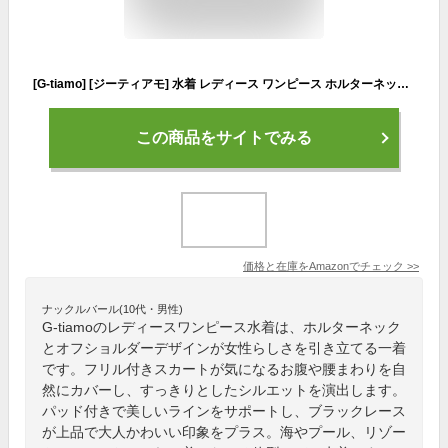
[G-tiamo] [ジーティアモ] 水着 レディース ワンピース ホルターネック オフショル オールインワン 体型カバー フリル スカート パッド付 韓国 黒 ブラック レース かわいい くろ おしゃれ 可愛い 肩出し 学生 セクシー 盛れる 無地 体型 カバー みずぎ れでぃーす サイド スリム インナー (JP, アルファベット, M, 標準, ブラック)
この商品をサイトでみる
価格と在庫を
Amazon
でチェック
>>
ナックルバール(10代・男性)
G-tiamoのレディースワンピース水着は、ホルターネック
とオフショルダーデザインが女性らしさを引き立てる一着
です。フリル付きスカートが気になるお腹や腰まわりを自
然にカバーし、すっきりとしたシルエットを演出します。
パッド付きで美しいラインをサポートし、ブラックレース
が上品で大人かわいい印象をプラス。海やプール、リゾー