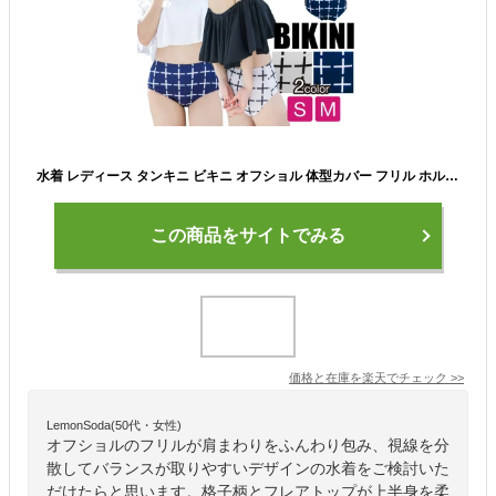
水着 レディース タンキニ ビキニ オフショル 体型カバー フリル ホルターネック オフショルビキニ 格子柄 スイムウェア|ベアトップ フレア キャミ ワイヤー入り オフショルダー フレアビキニ ハイウエスト 肩フリル 肩出し 白 チェック柄 フレアトップ 可愛い 大人 かわいい
この商品をサイトでみる
価格と在庫を
楽天
でチェック
>>
LemonSoda(50代・女性)
オフショルのフリルが肩まわりをふんわり包み、視線を分
散してバランスが取りやすいデザインの水着をご検討いた
だけたらと思います。格子柄とフレアトップが上半身を柔