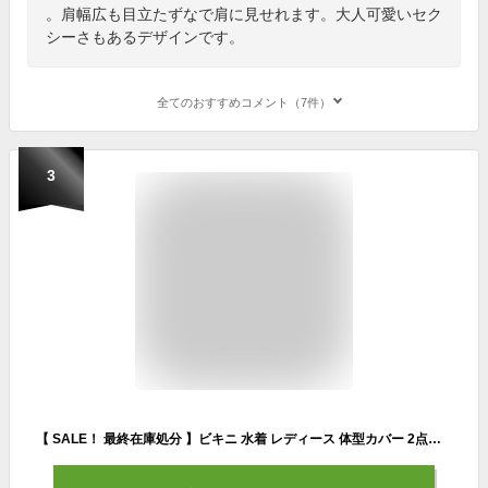
。肩幅広も目立たずなで肩に見せれます。大人可愛いセク
シーさもあるデザインです。
全てのおすすめコメント（7件）
3
【 SALE！ 最終在庫処分 】ビキニ 水着 レディース 体型カバー 2点セット 大人 オフショル オトナ女子 セクシー ハイウエスト 女性用 ホルターネック ミセス 大きいサイズ ママ水着 おしゃれ パッド付き 黒 白 盛れる かわいい 夏 海 プール ビーチ 水着