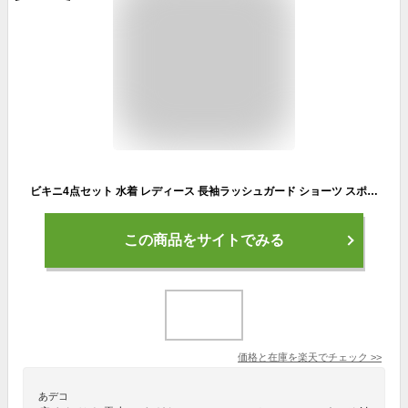
ビキニ4点セット 水着 レディース 長袖ラッシュガード ショーツ スポーツブラ レギンス 長パンツ オフショル ホルターネック 長パンツ 長ズボン みずぎ ミズギ びきに UVカット ケア ハイレグ 女性 女の子 女子 ガールズ プール 海 ビーチ リゾート 温泉 海外 インスタ映え
この商品をサイトでみる
価格と在庫を
楽天
でチェック
>>
あデコ