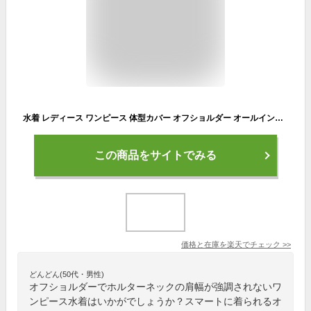
水着 レディース ワンピース 体型カバー オフショルダー オールインワン 黒 パット付き ショートパンツ付 カップ付き ホルターネック 二の腕 フィットネス ハイウエスト ワイヤなし スクール水着 セクシー フレアスカート 露出控えめ 盛れる 水着 ママみずぎ 温泉 20 30代 40
この商品をサイトでみる
価格と在庫を
楽天
でチェック
>>
どんどん(50代・男性)
オフショルダーでホルターネックの肩幅が強調されないワ
ンピース水着はいかがでしょうか？スマートに着られるオ