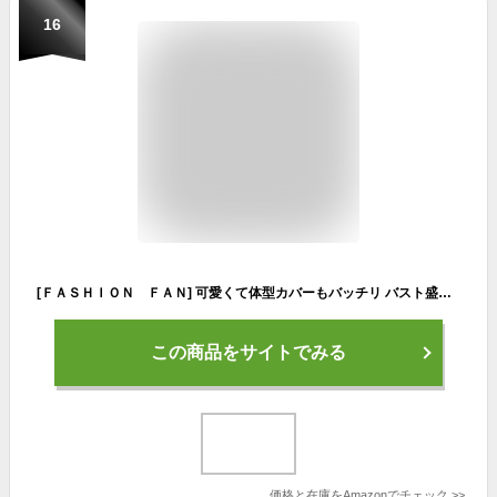
16
[ＦＡＳＨＩＯＮ ＦＡＮ] 可愛くて体型カバーもバッチリ バスト盛れる オフショルビキニ 2点セット 水着 レディース 体型カバー ワイヤー入り パッド付き バストアップ ショルダーストラップ付き オフショルダービキニ【 FASHIONFAN® 公式 】 (JP, アルファベット, XL, ブラックA.)
この商品をサイトでみる
価格と在庫を
Amazon
でチェック
>>