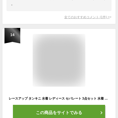
。
全てのおすすめコメント
(
1
件)
>
14
レースアップ タンキニ 水着 レディース セパレート 3点セット 水着 タンキニ 韓国 おしゃれ かわいい オフショルダー 水着 高校生 大学生 女の子 水着 ショートパンツ スカート 露出控えめ セクシー ノースリーブ ホルターネック 肩出し オトナ女子 ビスチェ風 エレガント
この商品をサイトでみる