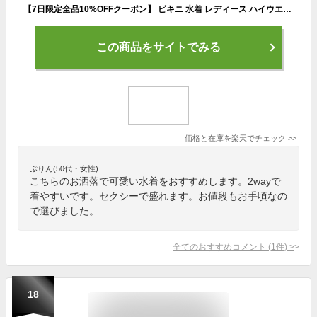
【7日限定全品10%OFFクーポン】 ビキニ 水着 レディース ハイウエスト 2点セット オフショルダー チュール シアー ドット柄 フリル ワイヤー入り ホルターネック 2way 肩紐 取り外し バンドゥ セクシー バックリボン フロント クロス パット 盛れる 二の腕
この商品をサイトでみる
価格と在庫を
楽天
でチェック
>>
ぷりん(50代・女性)
こちらのお洒落で可愛い水着をおすすめします。2wayで
着やすいです。セクシーで盛れます。お値段もお手頃なの
で選びました。
全てのおすすめコメント
(
1
件)
>
18