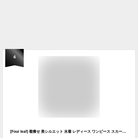
4
[Four leaf] 着痩せ 美シルエット 水着 レディース ワンピース スカート 黒 可愛い レース 体型カバー 伸縮性 ホルターネック オフショルダー 二の腕カバー 胸元カバー 2way ブラック