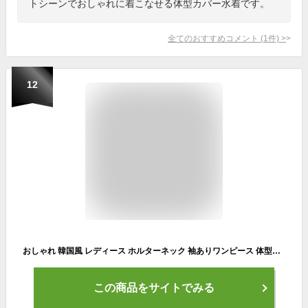
トシーンでおしゃれに着こなせる体型カバー水着です。
全てのおすすめコメント
(
1
件)
>
12
おしゃれ 韓国風 レディース ホルターネック 袖ありワンピース 体型カバー 水着ショート丈ワンピース ビキニ ビーチウェア 大人 女性 タンキニ 小胸 パッド付き みずぎ ミズギ ママ 可愛い 無地 ミセス ワイヤーなし 30代 美胸 温泉 オールインワン 3色 M/L/XL/2XL/3XL
この商品をサイトでみる