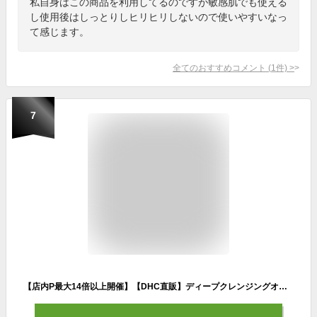
私自身はこの商品を利用してるのですが敏感肌でも使える
し使用後はしっとりしヒリヒリしないので使いやすいなっ
て感じます。
全てのおすすめコメント
(
1
件)
>
7
【店内P最大14倍以上開催】【DHC直販】ディープクレンジングオイル リニューブライト | dhc 化粧品 クレンジングオイル 毛穴 スキンケア メイク落とし 角栓 オイル クレンジング 角質 化粧落とし ウォータープルーフ 潤い フェイスケア 毛穴ケア 角質ケア 顔 美肌 well