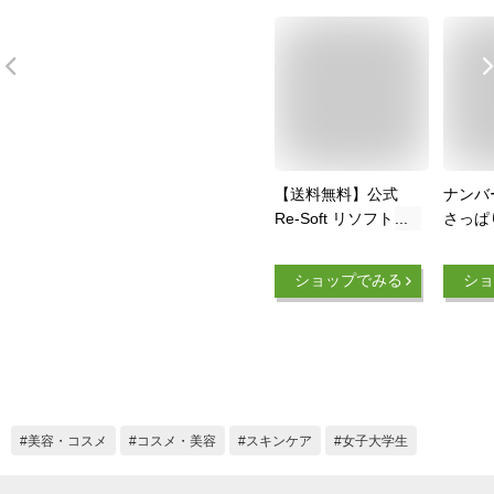
【送料無料】公式
ナンバ
Re-Soft リソフト オ
さっぱ
イルクレンジング セ
レンジ
ラミド プラセンタ配
(200
ショップでみる
ショ
合 ウォータープルー
イン】
フ・日焼け止めもし
メイク
っかり落とす つっぱ
タープ
らないクレンジング
マツエクでもOK優し
いフローラル香 W
洗顔がいらない
美容・コスメ
コスメ・美容
スキンケア
女子大学生
130ml 日本製