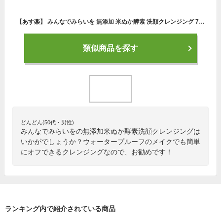
【あす楽】 みんなでみらいを 無添加 米ぬか酵素 洗顔クレンジング 70g [ minnademiraio 米ヌカ 酵素 洗顔 クレンジング メイク落とし ウォータープルーフ W洗顔不要 洗顔料 洗顔フォーム スキンケア 洗顔パウダー 酵素洗顔 ]
類似商品を探す
どんどん(50代・男性)
みんなでみらいをの無添加米ぬか酵素洗顔クレンジングは
いかがでしょうか？ウォータープルーフのメイクでも簡単
にオフできるクレンジングなので、お勧めです！
ランキング内で紹介されている商品