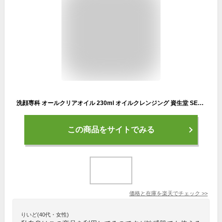
洗顔専科 オールクリアオイル 230ml オイルクレンジング 資生堂 SENKA 専科 おすすめクレンジング 黒ずみ 老廃物 米ぬかオイル ヒアルロン酸 無香料 メーク落とし ウォータープルーフマスカラ レディース 天然由来 突っ張らない もちもち肌 保湿力 お風呂 毛穴 入浴 日本製
この商品をサイトでみる
価格と在庫を
楽天
でチェック
>>
りいど(40代・女性)