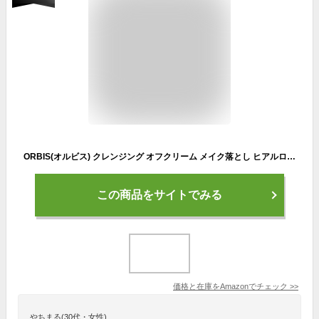
ORBIS(オルビス) クレンジング オフクリーム メイク落とし ヒアルロン酸 まつエク 濡れた手 化粧落とし 100g 2.クリーム 1.本体
この商品をサイトでみる
価格と在庫を
Amazon
でチェック
>>
やちまる(30代・女性)