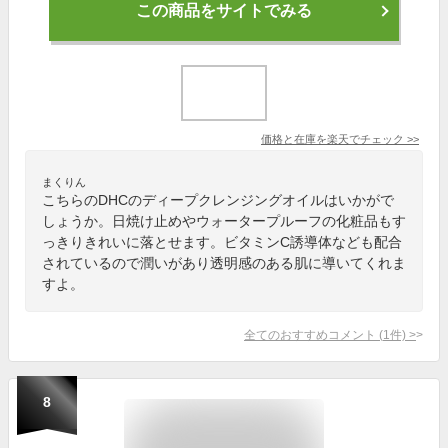
この商品をサイトでみる
価格と在庫を
楽天
でチェック
>>
まくりん
こちらのDHCのディープクレンジングオイルはいかがで
しょうか。日焼け止めやウォータープルーフの化粧品もす
っきりきれいに落とせます。ビタミンC誘導体なども配合
されているので潤いがあり透明感のある肌に導いてくれま
すよ。
全てのおすすめコメント
(
1
件)
>
8