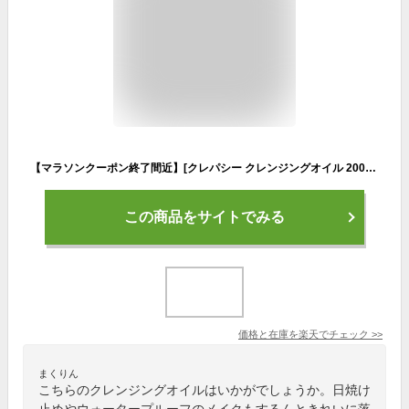
【マラソンクーポン終了間近】[クレパシー クレンジングオイル 200ml ] クレンジング 毛穴 ダブル洗顔不要 W洗顔不要 オイルクレンジング メイク落とし 洗顔 化粧落とし 角栓 角質 顔 日本製 CLAYPATHY oil くすみ オイル 無添加 油脂 まつエク 男 メンズ おすすめ
この商品をサイトでみる
価格と在庫を
楽天
でチェック
>>
まくりん
こちらのクレンジングオイルはいかがでしょうか。日焼け
止めやウォータープルーフのメイクもするんときれいに落