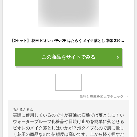
【2セット】 花王 ビオレ パチパチ はたらく メイク落とし 本体 210ml クレンジング 泡 こすらず オイルフリー W洗顔不要 洗顔 洗顔料 ウォータープルーフ
この商品をサイトでみる
価格と在庫を
楽天
でチェック
>>
るんるんるん
実際に使用しているのですが普通の石鹸では落としにくい
ウォータープルーフ化粧品や日焼け止めを簡単に落とせる
ビオレのメイク落としはいかが？泡タイプなので肌に優し
く花王の商品なので信頼度は高いです。上から軽く押すだ