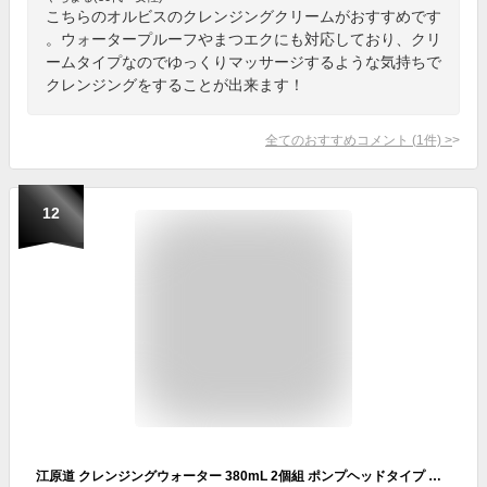
こちらのオルビスのクレンジングクリームがおすすめです
。ウォータープルーフやまつエクにも対応しており、クリ
ームタイプなのでゆっくりマッサージするような気持ちで
クレンジングをすることが出来ます！
全てのおすすめコメント
(
1
件)
>
12
江原道 クレンジングウォーター 380mL 2個組 ポンプヘッドタイプ メイク落とし Koh Gen Do コウゲンドウ クレンジング 化粧品 基礎化粧品 温泉水 SPA水 ハーブ 拭き取り W洗顔不要 弱酸性 日本製 メイク ウォータープルーフ アルコール不使用