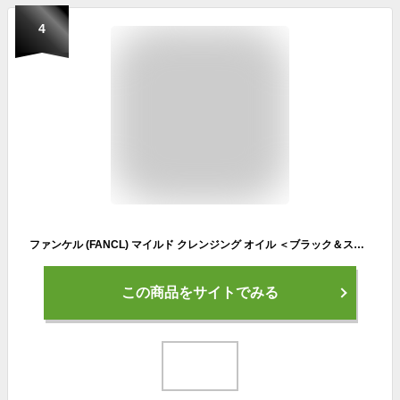
4
ファンケル (FANCL) マイルド クレンジング オイル ＜ブラック＆スムース＞ 120mL×1本 (約60回分) 無添加 (毛穴ケア/黒ずみ) まつエクOK
この商品をサイトでみる