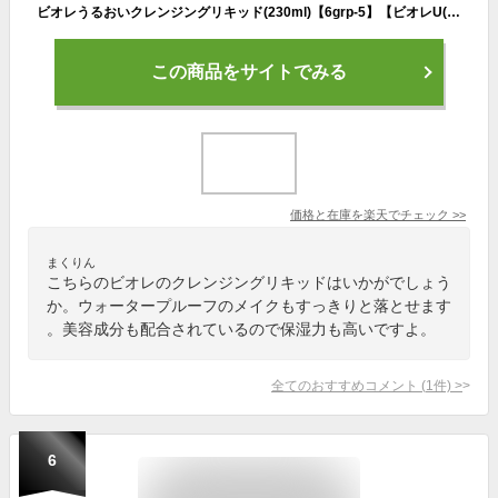
ビオレうるおいクレンジングリキッド(230ml)【6grp-5】【ビオレU(ビオレユー)】
この商品をサイトでみる
価格と在庫を
楽天
でチェック
>>
まくりん
こちらのビオレのクレンジングリキッドはいかがでしょう
か。ウォータープルーフのメイクもすっきりと落とせます
。美容成分も配合されているので保湿力も高いですよ。
全てのおすすめコメント
(
1
件)
>
6