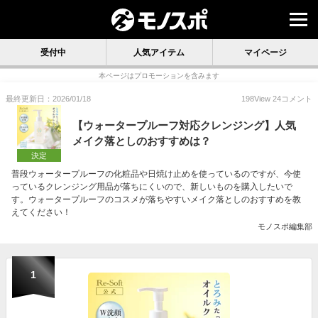
受付中
人気アイテム
マイページ
本ページはプロモーションを含みます
最終更新日：2026/01/18
198
View
24
コメント
【ウォータープルーフ対応クレンジング】人気
メイク落としのおすすめは？
決定
普段ウォータープルーフの化粧品や日焼け止めを使っているのですが、今使
っているクレンジング用品が落ちにくいので、新しいものを購入したいで
す。ウォータープルーフのコスメが落ちやすいメイク落としのおすすめを教
えてください！
モノスポ編集部
1