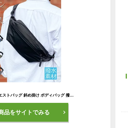
ショルダーバッグ ウエストバッグ 斜め掛け ボディバッグ 撥水 防水 軽量 アウトドア 散歩 スマホ スマートフォン iPhone ウォーキング ポーチ 送料無料
商品をサイトでみる