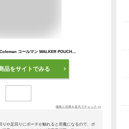
ボディバッグ メンズ Coleman コールマン WALKER POUCH ウォーカー ポーチ ボディーバッグ 正規品 ウォーキングポーチ ウエストポーチ ボディバッグ 男性 男の子 2L 軽量 コンパクト
商品をサイトでみる
価格と在庫を
楽天
でチェック
>>
回りや足回りにポーチが触れると邪魔になるので、ボ