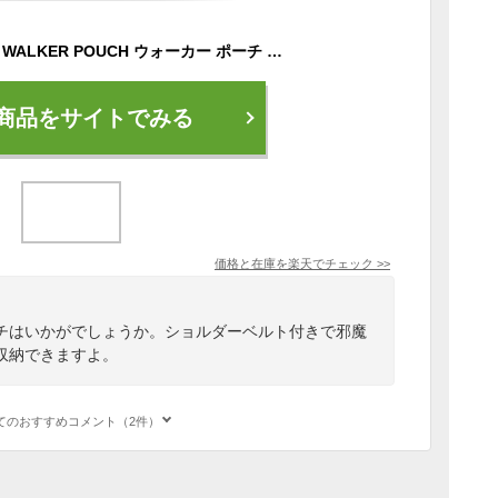
Coleman コールマン WALKER POUCH ウォーカー ポーチ 正規品 ウォーキングポーチ ウエストポーチ ボディバッグ ワンショルダー ヒップバッグ ショルダーベルト付き ショルダーバッグ ポーチ 3way 旅行 貴重品 サブバッグ コンパクト 丈夫 2L
商品をサイトでみる
価格と在庫を
楽天
でチェック
>>
チはいかがでしょうか。ショルダーベルト付きで邪魔
収納できますよ。
てのおすすめコメント（2件）