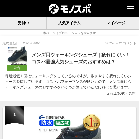
受付中
人気アイテム
マイページ
本ページはプロモーションを含みます
最終更新日：2026/06/02
202
View
21
コメント
メンズ用ウォーキングシューズ｜疲れにくい！
コスパ最強人気シューズのおすすめは？
決定
毎週最低１回はウォーキングをしているのですが、歩きやすく疲れにくいシ
ューズを探しています。コストパフォーマンスが良いもので、メンズ向けウ
ォーキングシューズのおすすめをいくつか教えていただければと思います。
tsky11(50代・男性)
1