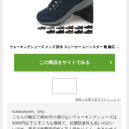
ウォーキングシューズ メンズ 防水 スニーカー ムーンスター 靴 幅広 4E 疲れない カジュアル サプリスト アウトドア 登山 シューズ 外反母趾 黒 茶 紺 ブラック ブラウン カーキ ネイビー MOONSTAR SPLT M196
この商品をサイトでみる
価格と在庫を
楽天
でチェック
>>
KUMIKAN(40代・女性)
こちらの幅広で締め付け感のないウォーキングシューズは
5000円以下と手ごろな価格で、抗菌防臭性も高いのがい
いです。厚底で衝撃吸収性も高く疲れにくく、大きなサイ