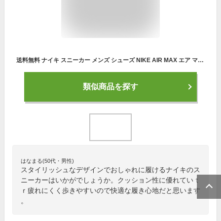
送料無料 ナイキ スニーカー メンズ シューズ NIKE AIR MAX エア マックス AP | スポーツカジュアル ローカット 男性 靴 スポーティ くつ クツ ウォーキングシューズ ジョギングシューズ スポーツシューズ 運動 運動靴 ランシュー 体育館シューズ ジョギング CU4826-002
類似商品を探す
はなまる(50代・男性)
スタイリッシュなデザインでおしゃれに履けるナイキのス
ニーカーはいかがでしょうか。クッション性に優れていｔ
ｒ疲れにくく歩きやすいので快適な履き心地だと思います
。