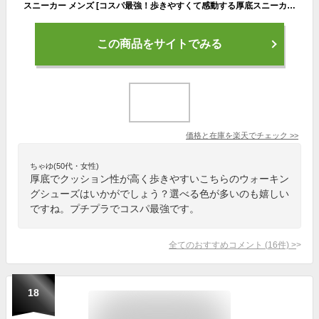
スニーカー メンズ [コスパ最強！歩きやすくて感動する厚底スニーカー] 靴 シューズ ウォーキングシューズ ランニングシューズ 厚底 通勤 通学 散歩 ウォーキング ランニング トレーニング アウトドア キャンプ 人気 おしゃれ ランキング 黒 白 LAD WEATHER ラドウェザー
この商品をサイトでみる
価格と在庫を
楽天
でチェック
>>
ちゃゆ(50代・女性)
厚底でクッション性が高く歩きやすいこちらのウォーキン
グシューズはいかがでしょう？選べる色が多いのも嬉しい
ですね。プチプラでコスパ最強です。
全てのおすすめコメント
(
16
件)
>
18