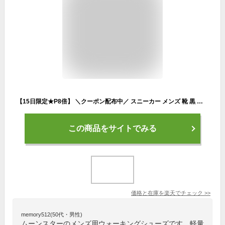
【15日限定★P8倍】 ＼クーポン配布中／ スニーカー メンズ 靴 黒 ブラック グレー ネイビー 防水 雨 軽量 軽い 幅広 4E 外反母趾 抗菌 防臭 ウォーキングシューズ トレッキングシューズ 風 歩きやすい 通気性 サプリスト moonstar SPLT M195
この商品をサイトでみる
価格と在庫を
楽天
でチェック
>>
memory512(50代・男性)
ムーンスターのメンズ用ウォーキングシューズです。軽量