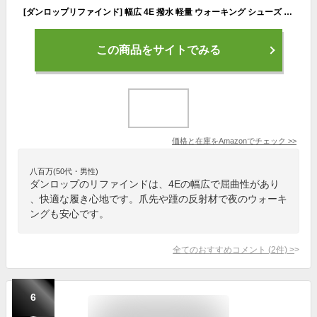
[ダンロップリファインド] 幅広 4E 撥水 軽量 ウォーキング シューズ ジョギング ランニング スニーカー DM2001 ブラック 26.0cm
この商品をサイトでみる
価格と在庫を
Amazon
でチェック
>>
八百万(50代・男性)
ダンロップのリファインドは、4Eの幅広で屈曲性があり
、快適な履き心地です。爪先や踵の反射材で夜のウォーキ
ングも安心です。
全てのおすすめコメント
(
2
件)
>
6