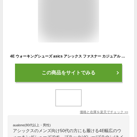
4E ウォーキングシューズ asics アシックス ファスナー カジュアル 軽量 クッション性 メッシュ 黒 グレー 茶 ネイビー[ 靴 通気性 通勤 ウォーキング メンズ スニーカー 30代 40代 50代 60代 70代 80代 幅広 歩きやすい 疲れない 運動 父の日 プレゼントランニング ]
この商品をサイトでみる
価格と在庫を
楽天
でチェック
>>
aualone(80代以上・男性)
アシックスのメンズ向け50代の方にも履ける4E幅広のウ
ォーキングシューズです。ブラック/グレー/ブラウン/ネイ