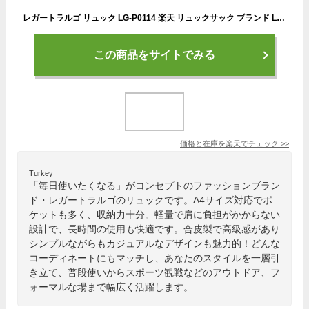
レガートラルゴ リュック LG-P0114 楽天 リュックサック ブランド Legato Largo レディース かるいかばん 通勤 A4 通学 はっ水 撥水 軽量 軽い 合皮 フェイクレザー 大人 かわいい 上品 きれいめ ナチュラル カジュアル 合皮リュック ママリュック 軽量ボンディング
この商品をサイトでみる
価格と在庫を
楽天
でチェック
>>
Turkey
「毎日使いたくなる」がコンセプトのファッションブラン
ド・レガートラルゴのリュックです。A4サイズ対応でポ
ケットも多く、収納力十分。軽量で肩に負担がかからない
設計で、長時間の使用も快適です。合皮製で高級感があり
シンプルながらもカジュアルなデザインも魅力的！どんな
コーディネートにもマッチし、あなたのスタイルを一層引
き立て、普段使いからスポーツ観戦などのアウトドア、フ
ォーマルな場まで幅広く活躍します。