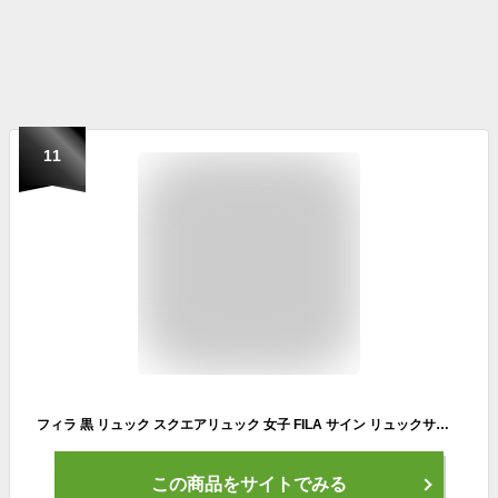
11
フィラ 黒 リュック スクエアリュック 女子 FILA サイン リュックサック バックパック デイパック 30L B4 A4 メンズ レディース 男女兼用 ジュニア 学生 高校生 中学生 タウン 通勤 通学 スポーツ 部活 旅行 撥水 PC収納 軽量 おしゃれ カジュアル ブランド 人気 7762
この商品をサイトでみる