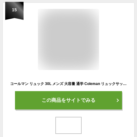
15
コールマン リュック 30L メンズ 大容量 通学 Coleman リュックサック レディース 通勤 ブランド女性 男性 WALKER ウォーカー WALKER SQUARE BACKPACK スクエアリュック ウォーカースクエアバックパック デイパック B4 PC収納 旅行 アウトドア 男女兼用 撥水 鞄
この商品をサイトでみる