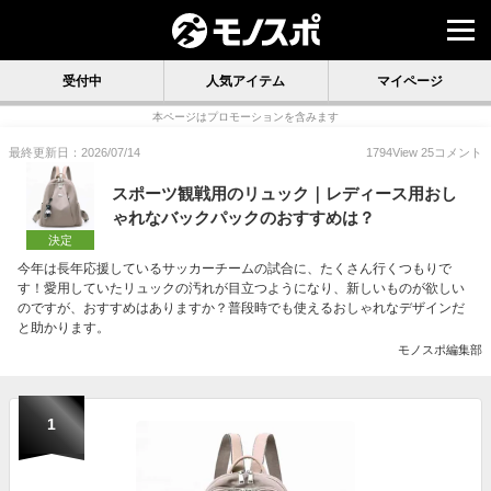
受付中
人気アイテム
マイページ
本ページはプロモーションを含みます
最終更新日：2026/07/14
1794
View
25
コメント
スポーツ観戦用のリュック｜レディース用おし
ゃれなバックパックのおすすめは？
決定
今年は長年応援しているサッカーチームの試合に、たくさん行くつもりで
す！愛用していたリュックの汚れが目立つようになり、新しいものが欲しい
のですが、おすすめはありますか？普段時でも使えるおしゃれなデザインだ
と助かります。
モノスポ編集部
1