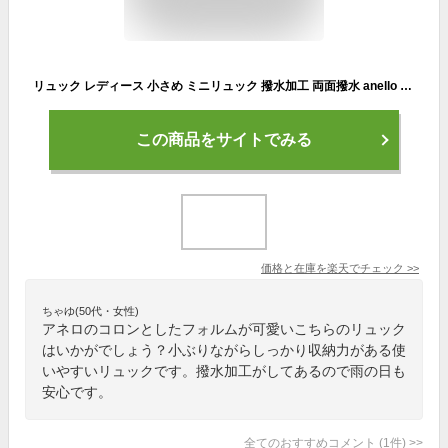
リュック レディース 小さめ ミニリュック 撥水加工 両面撥水 anello アネロ ブランド かわいい おしゃれ マザーズリュック 軽量 通学 通勤 リュックサック プレゼント 母の日 ギフト メール便送料無料
この商品をサイトでみる
価格と在庫を
楽天
でチェック
>>
ちゃゆ(50代・女性)
アネロのコロンとしたフォルムが可愛いこちらのリュック
はいかがでしょう？小ぶりながらしっかり収納力がある使
いやすいリュックです。撥水加工がしてあるので雨の日も
安心です。
全てのおすすめコメント
(
1
件)
>