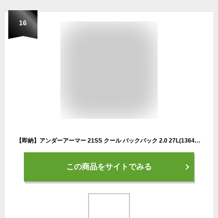
16
【即納】アンダーアーマー 21SS クール バックパック 2.0 27L(1364236) あす楽対応 送料無料 バッグ メンズ バックパック ダッフル おしゃれ スポーツ ブランド サッカー 野球 撥水 はっ水 旅行 アウトドア 遠征 遠征バッグ 子供 キッズ レディス
この商品をサイトでみる