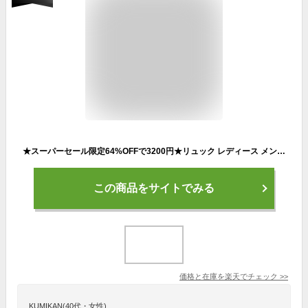
★スーパーセール限定64%OFFで3200円★リュック レディース メンズ 男女兼用 大容量 韓国ファッション リュックサック おしゃれ かわいい PC パソコン a4 学生 通勤 通学 軽量 女子 PC収納 旅行 防水 多機能 スポーツ シンプル ポケット多い 入学祝い 新生活 入学 丈夫 撥水
この商品をサイトでみる
価格と在庫を
楽天
でチェック
>>
KUMIKAN(40代・女性)