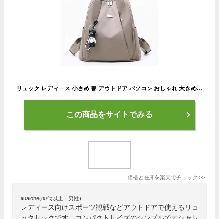
リュック レディース 小さめ 春 アウトドア パソコン おしゃれ 大きめ 黒 防水 黒 PC ノートPC 冬 3WAY 撥水 カバン かわいい 軽い 大容量 2WAY 通勤用 通勤 50代 40 軽量 夏 ブランド ビジネス 秋 かっこいい 四角 通学 A4 大人 代 バッグ ランキング ブランド bag-1440
この商品をサイトでみる
価格と在庫を
楽天
でチェック
>>
aualone(80代以上・男性)
レディース向けスポーツ観戦などアウトドアで使えるリュ
ックサックです。コンパクトサイズのシンプルでオシャレ