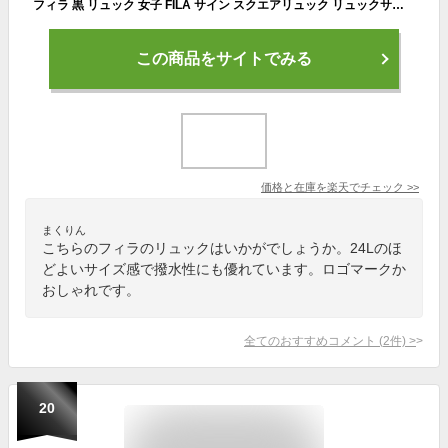
フィラ 黒 リュック 女子 FILA サイン スクエアリュック リュックサック バックパック デイパック B4 A4 24L メンズ レディース 男女兼用 ジュニア 学生 高校生 中学生 タウン 通勤 通学 スポーツ 部活 旅行 撥水 PC収納 軽量 おしゃれ カジュアル ブランド 人気 7761
この商品をサイトでみる
価格と在庫を
楽天
でチェック
>>
まくりん
こちらのフィラのリュックはいかがでしょうか。24Lのほ
どよいサイズ感で撥水性にも優れています。ロゴマークか
おしゃれです。
全てのおすすめコメント
(
2
件)
>
20