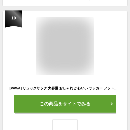
10
[VAWA] リュックサック 大容量 おしゃれ かわいい サッカー フットボール 蹴球柄 幾何学模様 リュック レディース 軽量 デイパック アウトドア 通勤 通学 登山 旅行
この商品をサイトでみる