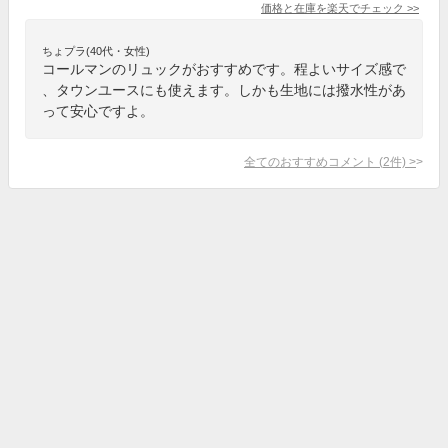
価格と在庫を
楽天
でチェック
>>
ちょプラ(40代・女性)
コールマンのリュックがおすすめです。程よいサイズ感で
、タウンユースにも使えます。しかも生地には撥水性があ
って安心ですよ。
全てのおすすめコメント
(
2
件)
>