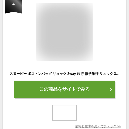
4
スヌーピー ボストンバッグ リュック 2way 旅行 修学旅行 リュック 35L 大容量 撥水 ロゴ 黒 女子 男子 女の子 男の子 男女兼用 大学生 高校生 中学生 小学生 大人 レディース メンズ トラベル 非常用 通勤 通学 スポーツ 防災 かわいい おしゃれ キャラクター グッズ 人気
この商品をサイトでみる
価格と在庫を
楽天
でチェック
>>