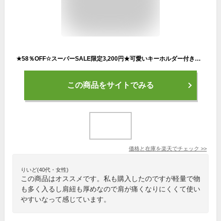
★58％OFF☆スーパーSALE限定3,200円★可愛いキーホルダー付き★送料無料 リュック レディース リュックサック バックパック メンズ 男女兼用 ナイロン 大容量 軽量 黒 白 赤 防水 a4 pc 2way 韓国 人気 おしゃれ かわいい おすすめ 多機能
この商品をサイトでみる
価格と在庫を
楽天
でチェック
>>
りいど(40代・女性)
この商品はオススメです。私も購入したのですが軽量で物
も多く入るし肩紐も厚めなので肩が痛くなりにくくて使い
やすいなって感じています。