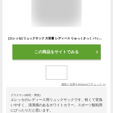
[エレッセ] リュックサック 大容量 レディース りゅっくさっく バックパック backpack 通学 学生 デイパック スポーツブランド マザーズバッグ 遠足 PC 通勤 A4 大人 子供 宿泊 軽量 通販 ホワイト
この商品をサイトでみる
価格と在庫を
Amazon
でチェック
>>
グラスマン(60代・男性)
エレッセのレディース用リュックサックです。軽くて背負
いやすく、清潔感のあるホワイトカラー。スポーツ観戦用
にぴったりだと思います。