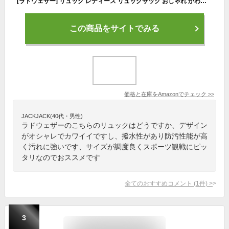
[ラドウェザー] リュック レディース リュックサック おしゃれ かわいい 人気 小さめ 15L はっ水 防汚 通勤 通学 大人 女子 (ネイビー) (ブラック)
この商品をサイトでみる
価格と在庫を
Amazon
でチェック
>>
JACKJACK(40代・男性)
ラドウェザーのこちらのリュックはどうですか、デザイン
がオシャレでカワイイですし、撥水性があり防汚性能が高
く汚れに強いです、サイズが調度良くスポーツ観戦にピッ
タリなのでおススメです
全てのおすすめコメント
(
1
件)
>
3