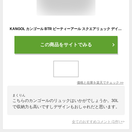
KANGOL カンゴール BTR ビーティーアール スクエアリュック デイパック リュックサック バックパック 30L メンズ レディース 男女兼用 ジュニア 学生 高校生 大学生 B4 A4 通勤 通学 普段使い 大容量 PC収納 軽量 抗菌 防臭 ブランド オシャレ 人気 カジュアル 250-1541
この商品をサイトでみる
価格と在庫を
楽天
でチェック
>>
まくりん
こちらのカンゴールのリュックはいかがでしょうか。30L
で収納力も高いですしデザインもおしゃれだと思います。
全てのおすすめコメント
(
1
件)
>