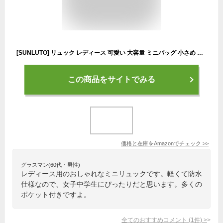
[SUNLUTO] リュック レディース 可愛い 大容量 ミニバッグ 小さめ 軽量 カジュアル バックパック おしゃれ シンプル 多ポケット 大人 防水 防犯 通勤 旅行 オックスフォード+PU生地 ブラックピンク
この商品をサイトでみる
価格と在庫を
Amazon
でチェック
>>
グラスマン(60代・男性)
レディース用のおしゃれなミニリュックです。軽くて防水
仕様なので、女子中学生にぴったりだと思います。多くの
ポケット付きですよ。
全てのおすすめコメント
(
1
件)
>