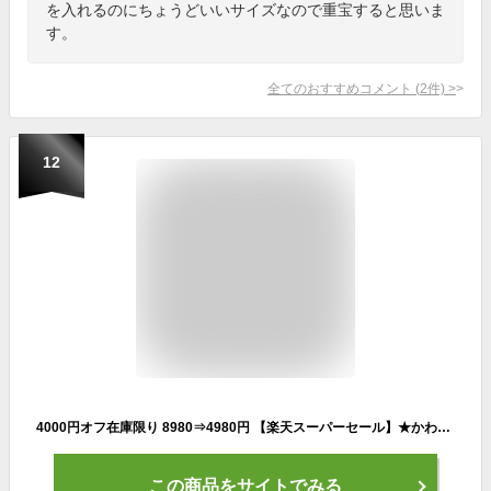
を入れるのにちょうどいいサイズなので重宝すると思いま
す。
全てのおすすめコメント
(
2
件)
>
12
4000円オフ在庫限り 8980⇒4980円 【楽天スーパーセール】★かわいい 小さめ レザー リュック【本革 牛革】レディース バッグ カジュアル 軽量 シンプル ミニ リュックサック バックパック 7色 指定エリア【返品可】 送料無料(3096-新)
この商品をサイトでみる