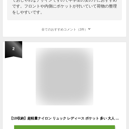
です。フロントや内側にポケットが付いていて荷物の整理
をしやすいです。
全てのおすすめコメント（2件）
2
【10収納】超軽量ナイロン リュック レディース ポケット 多い 大人 レディース バックパック 通勤通学 女性 軽い 多収納 ミニリュック おしゃれ 丈夫 ママバッグ 高校生 中学生 雑誌掲載 vnsb-411z 小さいリュック 【aroco/アロコ】 春夏 夏バッグ 敬老の日 プレゼント