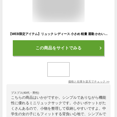
【WEB限定アイテム】リュック レディース 小さめ 軽量 通勤 かわいい 大人 おしゃれ きれいめ ミニリュック ナイロン ポケット 多い ビジネス コンパクト ミニ マザーズ カジュアル 通学 旅行 軽い ママ リュックサック 女性 女 20代 30代 40代 50代 60代 moz モズ
この商品をサイトでみる
価格と在庫を
楽天
でチェック
>>
プスプス(40代・男性)
こちらの商品はいかがですか。シンプルでありながら機能
性に優れるミニリュックサックです。小さいポケットがた
くさんあるので、小物を整理して収納しやすいですよ。中
学生の女の子にもフィットする背負い心地で、シンプルで