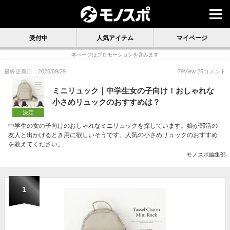
受付中
人気アイテム
マイページ
本ページはプロモーションを含みます
最終更新日：2025/09/29
79
View
25
コメント
ミニリュック｜中学生女の子向け！おしゃれな
小さめリュックのおすすめは？
決定
中学生の女の子向けのおしゃれなミニリュックを探しています。娘が部活の
友人と出かけるとき用に欲しいそうです。人気の小さめリュックのおすすめ
を教えてください。
モノスポ編集部
1