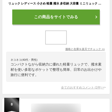
リュック レディース 小さめ 軽量 撥水 多収納 大容量 ミニリュック 通勤 通学 旅行 シンプル きれいめ カジュアル おしゃれ ママ プレゼント アウトドア 普段使い 高校生 肩がけ リュックサック 大人
この商品をサイトでみる
価格と在庫を
楽天
でチェック
>>
ネコネコ(40代・男性)
コンパクトながら収納力に優れた軽量リュックで、撥水素
材を使い多彩なポケットで整理も簡単、日常のお出かけや
旅行に便利です。
全てのおすすめコメント
(
2
件)
>
8