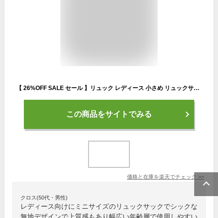
【 26%OFF SALE セール 】リュック レディース 小さめ リュックサック ミニリュック おしゃれ 通勤 バッグ 大容量 デイバッグ ミニ シンプル 収納 かわいい 大人 りゅっく トレンド 通学 高見え 軽量 sby2122p 春 夏 秋 冬 春夏 秋冬 父の日 プレゼント
この商品をサイトでみる
価格と在庫を
楽天
でチェック
>>
クロス(50代・男性)
レディース向けにミニサイズのリュックサックでシックな
無地デザインで上質感もあり幅広い年齢層で使用しやすい