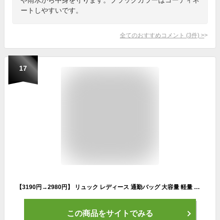
ートしやすいです。
全てのおすすめコメント
(
3
件)
>
17
【3190円→2980円】 リュック レディース 通勤バッグ 大容量 軽量 ミニリュック おしゃれ 小さめ 大人 ナイロン 50代 旅行用 通学 女子 撥水 軽い きれいめ 旅行 コンパクト 大人かわいい 大人可愛い 女性 トート 黒 女の子 キッズ td 秋 プレゼント ギフト
この商品をサイトでみる