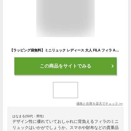
【ラッピング袋無料】ミニリュック レディース 大人 FILA フィラ ACCESSORY ミニリュック fl-0011 女の子 小学生 おしゃれ 中学生 女性 高校生 ジュニア 女子 リュックサック 小さめ 小型 キッズ 子供 黒 紺 赤 女性用 スポーティ プレゼント クリスマス 誕生日
この商品をサイトでみる
価格と在庫を
楽天
でチェック
>>
はなまる(50代・男性)
デザイン性に優れていておしゃれに背負えるフィラのミニ
リュックはいかがでしょうか。スマホや財布などの貴重品