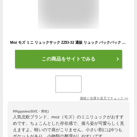
Moz モズ ミニ リュックサック ZZEI-32 通販 リュック バックパック デイパック マザーズバッグ マザーズバック マザーバック マザーバッグ レディースリュック 小さめ コンパクト 軽い 軽量 moz 北欧 カジュアル レディース かわいい 可愛い
この商品をサイトでみる
価格と在庫を
楽天
でチェック
>>
RRgypsies(60代・男性)
人気北欧ブランド、moz（モズ）のミニリュックがおすす
めです。ちょこんとした存在感で、後ろ姿が可愛らしく見
えますよ。軽いので肩がこりません。小さい割には6つも
ポケットがあり、小物類の整理がしやすいです。