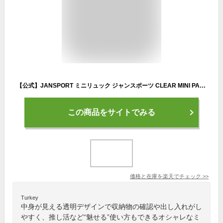
【公式】JANSPORT ミニリュック ジャンスポーツ CLEAR MINI PACK - CLEAR - JS0A85VW963 ジャンスポ クリアリュック ミニ 小さめ ミニバッグ リュックサック バックパック 透明 クリア メンズ レディース ユニセックス ブランド 大学生 高校生 中学生 フェス スポーツ観戦
この商品をサイトでみる
価格と在庫を
楽天
でチェック
>>
Turkey
中身が見える透明デザインで収納物の確認や出し入れがし
やすく、推し活など“魅せる”使い方もできるオシャレなミ