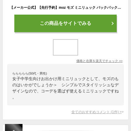
【メーカー公式】【先行予約】moz モズ ミニリュック バックパック リュックサック ビジネス カジュアル フォーマル 上品 背面ファスナーあり 可愛い スタイリッシュ ZZBK-02
この商品をサイトでみる
価格と在庫を
楽天
でチェック
>>
ららららら(50代・男性)
女子中学生向けお出かけ用ミニリュックとして、モズのも
のはいかがでしょうか＞ シンプルでスタイリッシュなデ
ザインなので、コーデを選ばず使えるミニリュックですね
。
全てのおすすめコメント
(
1
件)
>