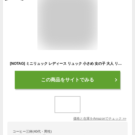
[NOTAG] ミニリュック レディース リュック 小さめ 女の子 大人 リュックサック 小型 防水 軽量 レザー かわいい おしゃれ シンプル 使いやすい 人気 通勤 通学 プレゼント (Black)
この商品をサイトでみる
価格と在庫を
Amazon
でチェック
>>
コーヒー三杯(40代・男性)