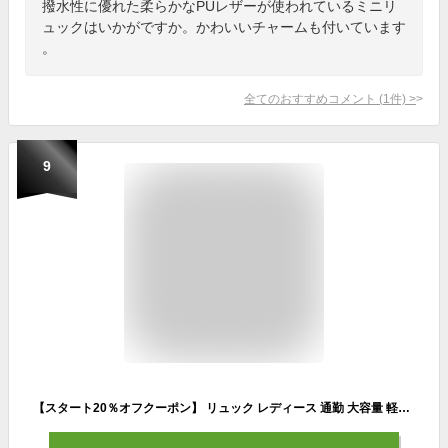
撥水性に優れた柔らかなPUレザーが使われているミニリ
ュックはいかがですか。かわいいチャームも付いています
。
全てのおすすめコメント
(
1
件)
>
9
【スタート20％オフクーポン】 リュック レディース 通勤 大容量 軽量 軽い ミニリュック おしゃれ 小さめ 大人 ナイロン 50代 旅行用 通学 女子 きれいめ 旅行 コンパクト メンズ 大人可愛い 女性 レザー ブランド 20代 30代 40代 プレゼント ギフト td 秋 ハロウィン