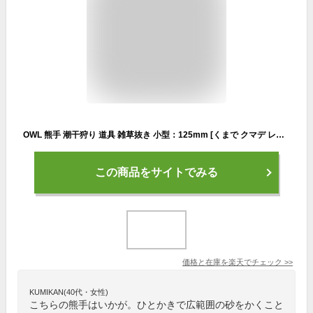
OWL 熊手 潮干狩り 道具 雑草抜き 小型：125mm [くまで クマデ レーキ]
この商品をサイトでみる
価格と在庫を
楽天
でチェック
>>
KUMIKAN(40代・女性)
こちらの熊手はいかが。ひとかきで広範囲の砂をかくこと