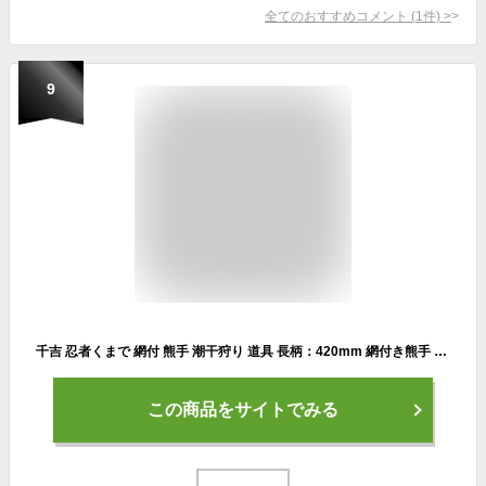
全てのおすすめコメント
(
1
件)
>
9
千吉 忍者くまで 網付 熊手 潮干狩り 道具 長柄：420mm 網付き熊手 クマデ レーキ
この商品をサイトでみる