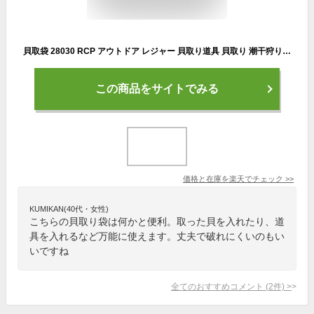
貝取袋 28030 RCP アウトドア レジャー 貝取り道具 貝取り 潮干狩り ネコポス可能
この商品をサイトでみる
価格と在庫を
楽天
でチェック
>>
KUMIKAN(40代・女性)
こちらの貝取り袋は何かと便利。取った貝を入れたり、道
具を入れるなど万能に使えます。丈夫で破れにくいのもい
いですね
全てのおすすめコメント
(
2
件)
>