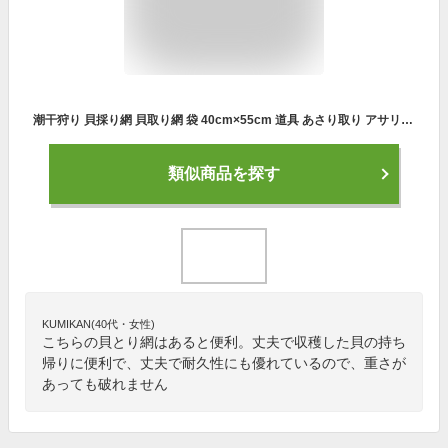
潮干狩り 貝採り網 貝取り網 袋 40cm×55cm 道具 あさり取り アサリ採り 袋 あみ袋 ネット 網 貝入れ アサリ はまぐり しじみ
類似商品を探す
KUMIKAN(40代・女性)
こちらの貝とり網はあると便利。丈夫で収穫した貝の持ち
帰りに便利で、丈夫で耐久性にも優れているので、重さが
あっても破れません