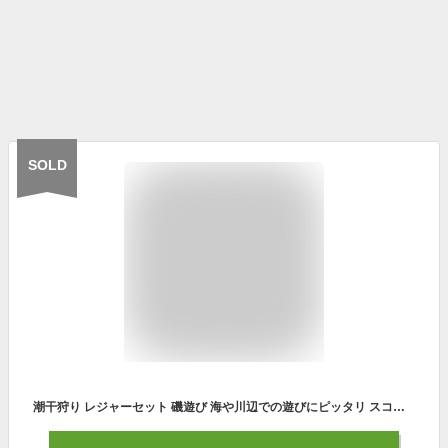
SOLD
潮干狩り レジャーセット 磯遊び 海や川辺での遊びにピッタリ スコップ くまで ネット 3点セット 道具 園芸 砂場 子供用