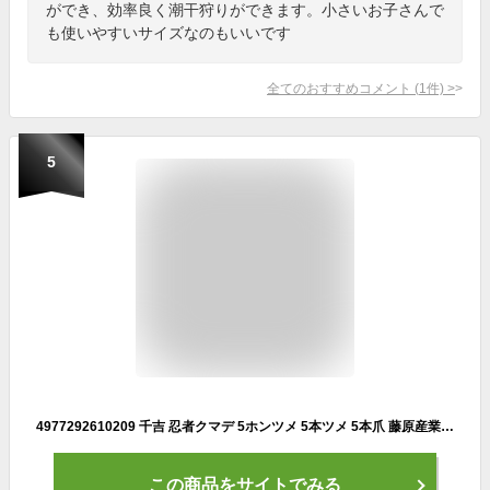
ができ、効率良く潮干狩りができます。小さいお子さんで
も使いやすいサイズなのもいいです
全てのおすすめコメント
(
1
件)
>
5
4977292610209 千吉 忍者クマデ 5ホンツメ 5本ツメ 5本爪 藤原産業 潮干狩り用 SENKICHI 千吉忍者クマデ 道具 熊手
この商品をサイトでみる