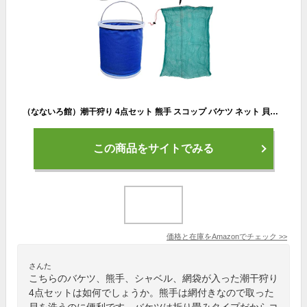
（なないろ館）潮干狩り 4点セット 熊手 スコップ バケツ ネット 貝掘り 貝拾い くまで シャベル アサリ ハマグリ マテガイ レジャー 砂遊び 園芸
この商品をサイトでみる
価格と在庫を
Amazon
でチェック
>>
さんた
こちらのバケツ、熊手、シャベル、網袋が入った潮干狩り
4点セットは如何でしょうか。熊手は網付きなので取った
貝を洗うのに便利です。バケツは折り畳みタイプだからコ