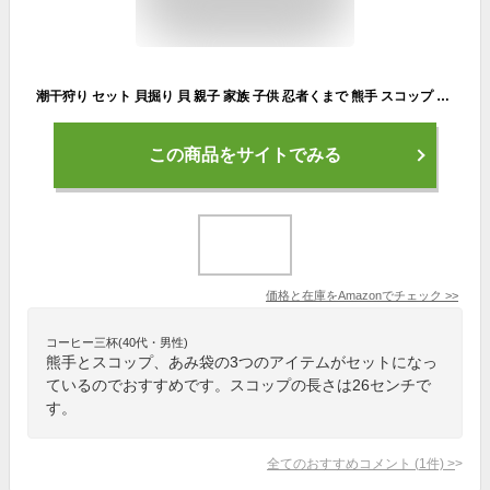
潮干狩り セット 貝掘り 貝 親子 家族 子供 忍者くまで 熊手 スコップ あみ袋 (3点セット)
この商品をサイトでみる
価格と在庫を
Amazon
でチェック
>>
コーヒー三杯(40代・男性)
熊手とスコップ、あみ袋の3つのアイテムがセットになっ
ているのでおすすめです。スコップの長さは26センチで
す。
全てのおすすめコメント
(
1
件)
>