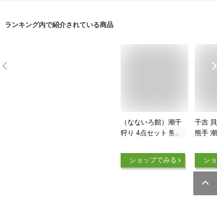
ランキング内で紹介されている商品
（なないろ館）潮干
千吉 
狩り 4点セット 熊手
熊手 
スコップ バケツ ネ
爪 道具
ット 貝掘り 貝拾い
キ
ショップでみる
ショ
くまで シャベル ア
サリ ハマグリ マテ
ガイ レジャー 砂遊
び 園芸