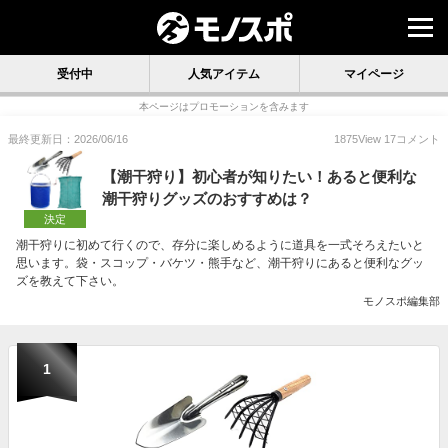
受付中
人気アイテム
マイページ
本ページはプロモーションを含みます
最終更新日：2026/06/16
1875
View
17
コメント
【潮干狩り】初心者が知りたい！あると便利な
潮干狩りグッズのおすすめは？
決定
潮干狩りに初めて行くので、存分に楽しめるように道具を一式そろえたいと
思います。袋・スコップ・バケツ・熊手など、潮干狩りにあると便利なグッ
ズを教えて下さい。
モノスポ編集部
1