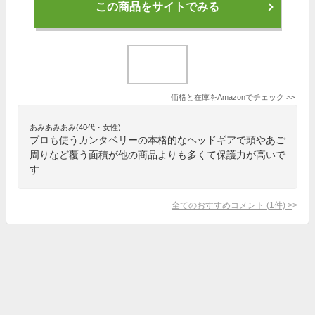
この商品をサイトでみる
価格と在庫を
Amazon
でチェック
>>
あみあみあみ(40代・女性)
プロも使うカンタベリーの本格的なヘッドギアで頭やあご
周りなど覆う面積が他の商品よりも多くて保護力が高いで
す
全てのおすすめコメント
(
1
件)
>