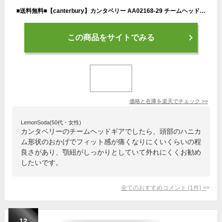
■送料無料■【canterbury】カンタベリー AA02168-29 チームヘッドギア[ネイビー][ラグビー/ウェア/ウエア/ヘッドキャップ/トレーニング/練習/試合/部活/クラブ]【RCP】
この商品をサイトでみる
価格と在庫を
楽天
でチェック
>>
LemonSoda(50代・女性)
カンタベリーのチームヘッドギアでしたら、頭部のハニカ
ム形状のおかげでフィット感が痛くなりにくいくらいの程
良さがあり、顎紐がしっかりとしていて外れにくくお勧め
したいです。
全てのおすすめコメント
(
1
件)
>
12