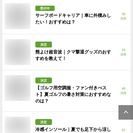
受付中
30
サーフボードキャリア｜車に外積みし
回答
たい！おすすめは？
決定
18
熊よけ超音波｜クマ撃退グッズのおす
回答
すめを教えて！
決定
【ゴルフ用空調服・ファン付きべス
49
回答
ト】夏ゴルフの暑さ対策におすすめな
のは？
決定
冷感インソール｜夏でも足下から涼し
52