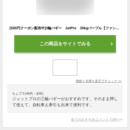
[500円クーポン配布中]3輪バギー JetPro 30kgパープル【ファンタジーワールド】 ○
この商品をサイトでみる
価格と在庫を
楽天
でチェック
>>
ちょプラ(40代・女性)
ジェットプロの三輪バギーがおすすめです。そのまま押し
て使えて、自転車え牽引も出来て便利です。
全てのおすすめコメント
(
1
件)
>