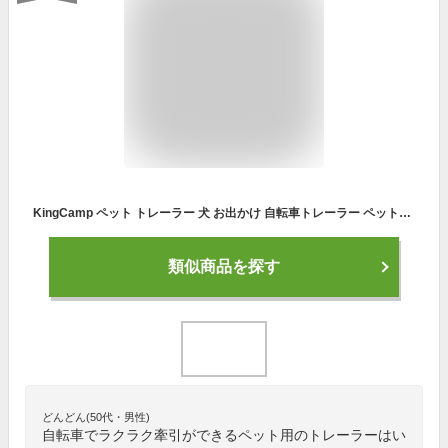
KingCamp ペット トレーラー 犬 お出かけ 自転車トレーラー ペットカート 犬用 カート 折りたたみ 通気 耐荷重34kg 大型犬 多頭中小型犬 老犬 介護カート
類似商品を探す
どんどん(50代・男性)
自転車でラクラク牽引ができるペット用のトレーラーはい