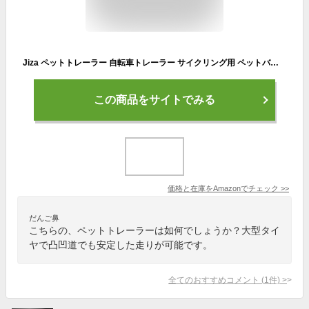
Jiza ペットトレーラー 自転車トレーラー サイクリング用 ペットバイクカート 犬 お出かけ 耐荷重40kg 大空間 大型犬 中小型犬 キャンプ ハイキング 老犬 介護カート 137X73X90CM
この商品をサイトでみる
価格と在庫を
Amazon
でチェック
>>
だんご鼻
こちらの、ペットトレーラーは如何でしょうか？大型タイ
ヤで凸凹道でも安定した走りが可能です。
全てのおすすめコメント
(
1
件)
>