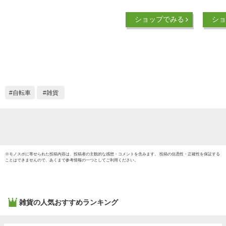
トキャリー 折りたた
け 自
み キャリーカート
ペット
ショップでみる
ショ
犬用 犬用キャリーバ
カート
ッグ 手提げ ペット
通気 耐
キャリーカート ペッ
型犬 
トカート 中型犬 大
老犬 
型犬対応 犬 収納 車
載 省スペース お出
かけ 耐荷重15kg レ
自転車
雑貨
ッド ブルー グレー
ブラック
※
モノスポ
に寄せられた投稿内容は、投稿者の主観的な感想・コメントを含みます。 投稿の信憑性・正確性を保証する
ことはできませんので、あくまで参考情報の一つとしてご利用ください。
雑貨
の人気おすすめランキング