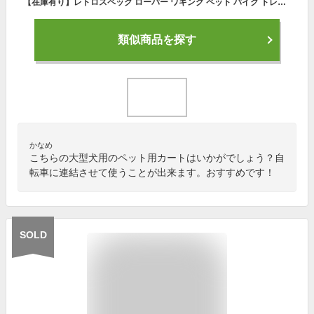
【在庫有り】レトロスペック ローバー ワギング ペット バイク トレーラー 大型犬 猫 多頭 けん引 バイクトレーラー 自転車トレーラー カプラー付属 けん引専用 自転車 後ろ 連結 犬 おでかけ キャノピー 収納 コンパクト 折りたたみ
類似商品を探す
かなめ
こちらの大型犬用のペット用カートはいかがでしょう？自
転車に連結させて使うことが出来ます。おすすめです！
SOLD