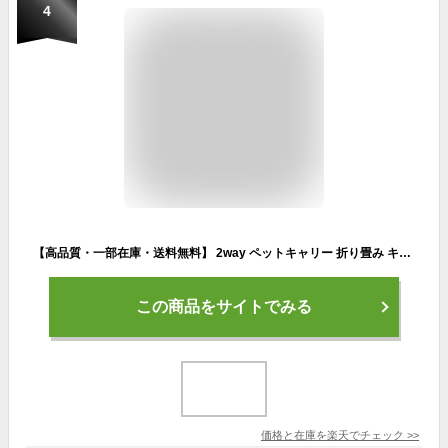
4
【高品質・一部在庫・送料無料】 2way ペットキャリー 折り畳み キャスター付き 犬 犬用キャリーバッグ キャリーカート 手提げ 中型犬 大型犬対応 犬 鞄 収納 車載 省スペース 猫用お出かけ専用 耐荷重15kg レッド ブルー GLAY 3色あり 在庫
この商品をサイトでみる
価格と在庫を
楽天
でチェック
>>