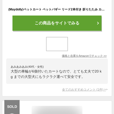
(Maydolly)ペットカート ペットバギー リード2本付き 折りたたみ カゴだけ利用可能 中小型ペット 20キロまで (グレー)
この商品をサイトでみる
価格と在庫を
Amazon
でチェック
>>
あみあみあみ(40代・女性)
大型の車輪が6個付いたカートなので、とても丈夫で20 k
g までの大型犬にもラクラク運べて安全です。
全てのおすすめコメント
(
1
件)
>
SOLD