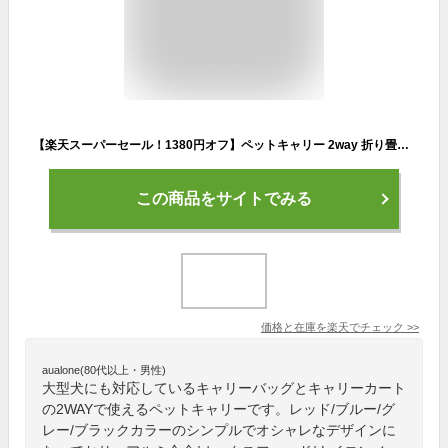
【楽天スーパーセール！1380円オフ】ペットキャリー 2way 折り畳み キャスター付き 犬 犬用キャリーバッグ キャリーカート 手提げ 中型犬 大型犬対応 犬 鞄 収納 車載 省スペース 猫用お出かけ専用 耐荷重15kg レッド ブルー GLAY 3色あり
この商品をサイトでみる
価格と在庫を
楽天
でチェック
>>
aualone(80代以上・男性)
大型犬にも対応しているキャリーバッグとキャリーカート
の2WAYで使えるペットキャリーです。レッド/ブルー/グ
レー/ブラックカラーのシンプルでオシャレなデザインに