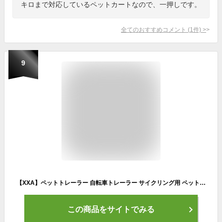
キロまで対応しているペットカートなので、一押しです。
全てのおすすめコメント
(
1
件)
>
9
【XXA】ペットトレーラー 自転車トレーラー サイクリング用 ペットバイクカート 犬 お出かけ 耐荷重40kg 大空間 大型犬 中小型犬 キャンプ ハイキング 老犬 介護カート 138X71X90CM (PT003 レッド＆ブラック（小型ペットトレーラー）) [並行輸入品]
この商品をサイトでみる