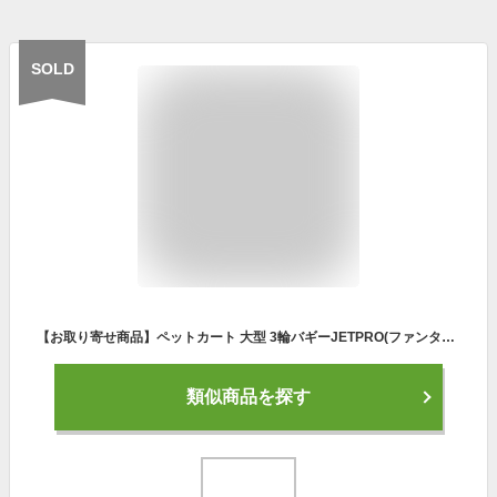
SOLD
【お取り寄せ商品】ペットカート 大型 3輪バギーJETPRO(ファンタジー) 専用レインカバー ジェットプロ ペット用バギー 介護用品 犬 大型犬 キャリー ペットグッズ 犬 猫 用品 犬のグッズ ペットカート 多頭 折りたたみ 2匹 お散歩 シニア
類似商品を探す