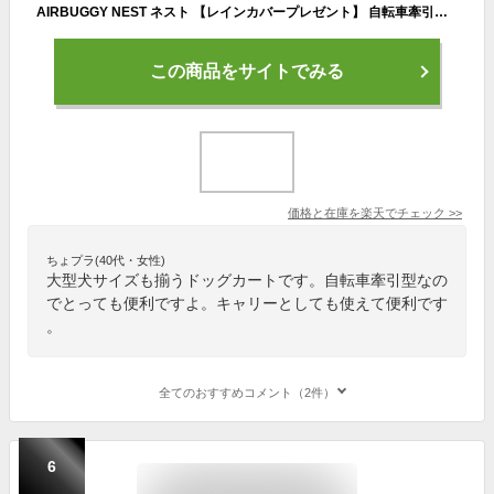
AIRBUGGY NEST ネスト 【レインカバープレゼント】 自転車牽引型トレーラー エアバギー 犬 猫 キャット ドッグ カート ペットキャリー エアーバギー eabagi- AIRBUGGY Airbuggy バギー ペット キャリー バギー ペットカート 送料無料 可愛い 多頭 小型犬 中型犬 大型犬
この商品をサイトでみる
価格と在庫を
楽天
でチェック
>>
ちょプラ(40代・女性)
大型犬サイズも揃うドッグカートです。自転車牽引型なの
でとっても便利ですよ。キャリーとしても使えて便利です
。
全てのおすすめコメント（2件）
6