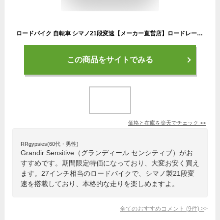
ロードバイク 自転車 シマノ21段変速【メーカー直営店】ロードレーサー スポーツサイクル 27インチ相当 700c 700×28C 2サイズフレーム 軽量 おしゃれ 街乗り グランディール センシティブ Grandir Sensitive
この商品をサイトでみる
価格と在庫を
楽天
でチェック
>>
RRgypsies(60代・男性)
Grandir Sensitive（グランディール センシティブ）がお
すすめです。期間限定特価になっており、大変お安く買え
ます。27インチ相当のロードバイクで、シマノ製21段変
速を搭載しており、本格的な走りを楽しめますよ。
全てのおすすめコメント
(
9
件)
>