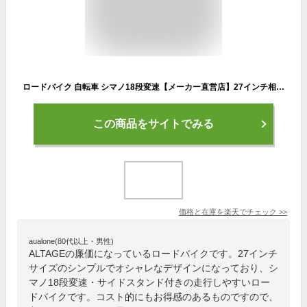
ロードバイク 自転車 シマノ18段変速【メーカー直営店】27インチ相当 700C 700×25C 軽量 フレームサイズ500mm サイドスタンド付き おしゃれ ロードレーサー スポーツバイク 通勤 通学 アルテージ ALTAGE ARD-001
この商品をサイトでみる
価格と在庫を
楽天
でチェック
>>
aualone(80代以上・男性)
ALTAGEの廉価になっているロードバイクです。27インチ
サイズのシンプルでオシャレなデザインになっており、シ
マノ18段変速・サイドスタンド付きの走行しやすいロー
ドバイクです。コスト的にもお得感のあるものですので、