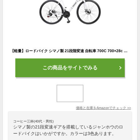
【軽量】ロードバイク シマノ製 21段階変速 自転車 700C 700×28c XR-009 シマノ ディスクブレーキ 通勤 通学 (ホワイト)
この商品をサイトでみる
価格と在庫を
Amazon
でチェック
>>
コーヒー三杯(40代・男性)
シマノ製の21段変速ギアを搭載しているジャンホウのロ
ードバイクはいかがですか。カラーは3色あります。