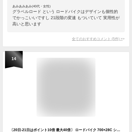
あみあみあみ(40代・女性)
グラベルロード という ロードバイクはデザインも個性的
でかっこいいですし 21段階の変速 もついていて 実用性が
高いと思います
全てのおすすめコメント
(
5
件)
>
14
〔20日-21日はポイント10倍 最大40倍〕 ロードバイク 700×28C シマノ14段変速搭載 初心者 女性 おすすめ 人気 スポーツ 自転車 自転車本体 車体 誕生日 通勤 通学 誕生日 ギフト 送料無料 〔700c〕