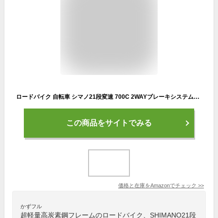
ロードバイク 自転車 シマノ21段変速 700C 2WAYブレーキシステム搭載 補助ブレーキ ドロップハンドル 超軽量高炭素鋼フレーム ワイヤ錠・ライトのプレゼント付き スポーツバイク 街乗り 通勤 通学 ホワイト メーカー保証1年
この商品をサイトでみる
価格と在庫を
Amazon
でチェック
>>
かずフル
超軽量高炭素鋼フレームのロードバイク、SHIMANO21段