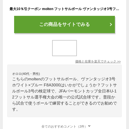
最大10％引クーポン molten フットサルボール ヴァンタッジオ3号フットサル3000 3号 検定球 ホワイト×ブルー F8A3000 キッズ
この商品をサイトでみる
価格と在庫を
楽天
でチェック
>>
オロロ(40代・男性)
こちらのmoltenのフットサルボール、ヴァンタッジオ3号
ホワイト×ブルー F8A3000はいかがでしょうか？フットサ
ルボール3号の検定球で、JFAバーモントカップ全日本U-1
2フットサル選手権大会の唯一の公式試合球です。普段か
ら試合で使うボールで練習することができるのでお勧めで
す。
全てのおすすめコメント（2件）