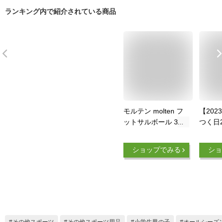
ランキング内で紹介されている商品
モルテン molten フ
【202
ットサルボール 3号
つく日
検定球 ヴァンタッジ
内最大
オ3000フットサル
(1/4 
ショップでみる
ショ
手縫い F8A3000
サ フ
検定球3
その他スポーツ
その他スポーツ用品
小学生男の子
オールシーズ