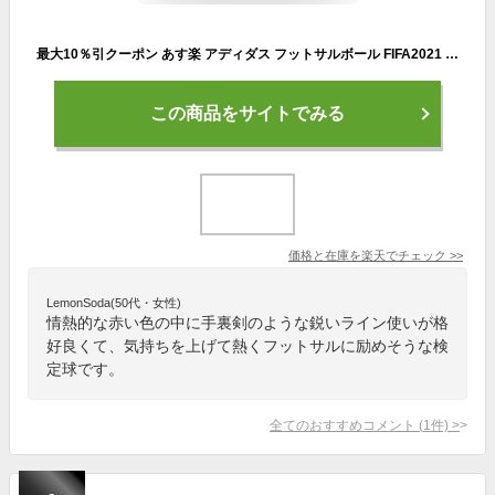
最大10％引クーポン あす楽 アディダス フットサルボール FIFA2021 コネクト21 フットサル3号球 検定球 公式試合レプリカ別色モデル 手縫い 赤色 AFF331R
この商品をサイトでみる
価格と在庫を
楽天
でチェック
>>
LemonSoda(50代・女性)
情熱的な赤い色の中に手裏剣のような鋭いライン使いが格
好良くて、気持ちを上げて熱くフットサルに励めそうな検
定球です。
全てのおすすめコメント
(
1
件)
>