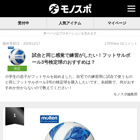
受付中
人気アイテム
マイページ
本ページはプロモーションを含みます
最終更新日：2024/12/17
1703
View
16
コメント
試合と同じ感覚で練習がしたい！フットサルボ
ール3号検定球のおすすめは？
決定
小学生の息子がフットサルを始めました。自宅での練習用に試合で使うもの
と同じフットサルボール3号の検定球を購入したいです。未経験で、何がおす
すめか分からないので教えてください！
モノスポ編集部
1