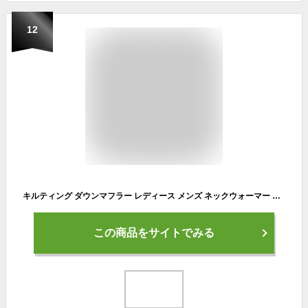
12
キルティング ダウンマフラー レディース メンズ ネックウォーマー スヌード 14678100 Octave Octave オクターブオクターブ BOA DOWN FEATHER MINI MUFFLER ギフト 贈り物 誕生日 御祝い プレゼント【あす楽対応】
この商品をサイトでみる