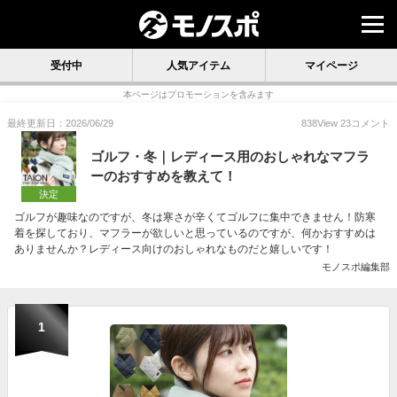
受付中
人気アイテム
マイページ
本ページはプロモーションを含みます
最終更新日：2026/06/29
838
View
23
コメント
ゴルフ・冬｜レディース用のおしゃれなマフラ
ーのおすすめを教えて！
決定
ゴルフが趣味なのですが、冬は寒さが辛くてゴルフに集中できません！防寒
着を探しており、マフラーが欲しいと思っているのですが、何かおすすめは
ありませんか？レディース向けのおしゃれなものだと嬉しいです！
モノスポ編集部
1