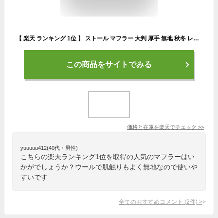
【 楽天 ランキング 1位 】 ストール マフラー 大判 厚手 無地 秋冬 レディース カシミヤタッチ ウールタッチ グリーン ショール 大判ストール 黒 かわいい 学生 おしゃれ メール便 送料無料
この商品をサイトでみる
価格と在庫を
楽天
でチェック
>>
yuuuuu412(40代・男性)
こちらの楽天ランキング1位を取得の人気のマフラーはい
かがでしょうか？ウールで肌触りもよく無地なので使いや
すいです
全てのおすすめコメント
(
2
件)
>