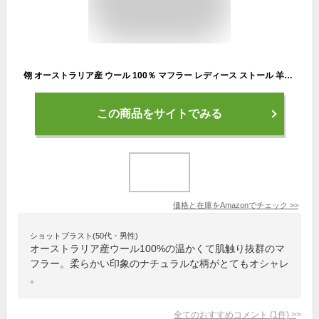
翎 オーストラリア産 ウール 100％ マフラー レディース ストール 羊毛 スカーフ 暖かい チェック 秋冬 ギフト クリスマス プレゼント (ピンク1)
この商品をサイトでみる
価格と在庫を
Amazon
でチェック
>>
ショットブラスト(50代・男性)
オーストラリア産ウール100%の温かくて肌触り抜群のマ
フラー。柔らかい印象のナチュラルな柄がとてもオシャレ
。
全てのおすすめコメント
(
1
件)
>