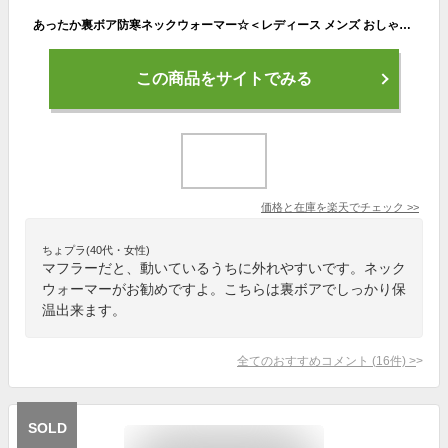
あったか裏ボア防寒ネックウォーマー☆＜レディース メンズ おしゃれ 暖かい スポーツ 通勤 通学 もこもこ おやすみ スキー スノボ 自転車 ニット チェック 防風 防寒 ladies men's 女性 present 誕生日 プレゼント 彼女 女友達 ギフト＞
この商品をサイトでみる
価格と在庫を
楽天
でチェック
>>
ちょプラ(40代・女性)
マフラーだと、動いているうちに外れやすいです。ネック
ウォーマーがお勧めですよ。こちらは裏ボアでしっかり保
温出来ます。
全てのおすすめコメント
(
16
件)
>
SOLD