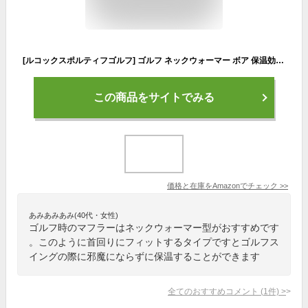
[ルコックスポルティフゴルフ] ゴルフ ネックウォーマー ボア 保温効果 はっ水 定番 QGCQJK50 レディース WH00(ホワイト) 日本 F (FREE サイズ)
この商品をサイトでみる
価格と在庫を
Amazon
でチェック
>>
あみあみあみ(40代・女性)
ゴルフ時のマフラーはネックウォーマー型がおすすめです
。このように首回りにフィットするタイプですとゴルフス
イングの際に邪魔にならずに保温することができます
全てのおすすめコメント
(
1
件)
>