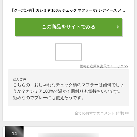
【クーポン有】カシミヤ 100% チェック マフラー 09 レディース メンズ チェックマフラー カシミア タータンチェック カシミヤマフラー カシミアマフラー チェック柄 ストール 秋冬 女性 男性 彼女 20代 30代 40代 50代 60代 プレゼント 誕生日プレゼント クリスマス
この商品をサイトでみる
価格と在庫を
楽天
でチェック
>>
だんご鼻
こちらの、おしゃれなチェック柄のマフラーは如何でしょ
うか？カシミア100%で温かく肌触りも気持ちいいです。
短めなのでプレーにも使えそうです。
全てのおすすめコメント
(
2
件)
>
14