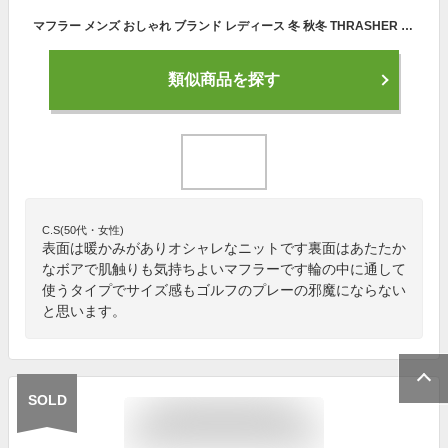
マフラー メンズ おしゃれ ブランド レディース 冬 秋冬 THRASHER スラッシャー BOX LOGO ボア マフラー 21TH-K58 防寒 スノボ バイク ゴルフ おしゃれ かわいい 防風 ランニング スポーツ 釣り ゴルフ
類似商品を探す
C.S(50代・女性)
表面は暖かみがありオシャレなニットです裏面はあたたか
なボアで肌触りも気持ちよいマフラーです輪の中に通して
使うタイプでサイズ感もゴルフのプレーの邪魔にならない
と思います。
SOLD