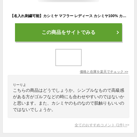
【名入れ刺繍可能】カシミヤ マフラー レディース カシミヤ100% カシミヤマフラー 【ネコポスで送料無料】カシミアマフラー レディースマフラー メンズ フリンジ 厚手 無地 シンプル 誕生日 秋 冬 母 女性 ブランド ギフト プレゼント クリスマス 7F (02000014r)
この商品をサイトでみる
価格と在庫を
楽天
でチェック
>>
りーりよ
こちらの商品はどうでしょうか。シンプルなもので高級感
がある方がゴルフなどの時にも合わせやすいのではないか
と思います。また、カシミヤのものなので肌触りもいいの
ではないでしょうか。
全てのおすすめコメント
(
1
件)
>