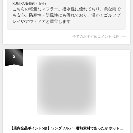
KUMIKAN(40代・女性)
こちらの軽量なマフラー。撥水性に優れており、急な雨で
も安心。防寒性・防風性にも優れており、温かくゴルフプ
レイやアウトドアと重宝します
全てのおすすめコメント
(
1
件)
>
5
【店内全品ポイント5倍】ワンダフルデー蓄熱素材であったか ホット マフラー 襟巻き ベージュ 黒 ホットハグシリーズ 180cm ロング 大判 特殊熱収集発熱素材 暖かい おしゃれ かわいい ダウン ぽかぽか メンズ レディース CARESTAR