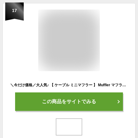
17
＼今だけ価格／大人気♪ 【 ケーブル ミニマフラー 】 Muffler マフラー ケーブル ニット ティペット ストール 大判ストール スヌード レディース メンズ キッズ マフラー ファー 差し込み 防寒 暖かい あったかい ふわふわ mooca 【メール便送料無料】 mf
この商品をサイトでみる