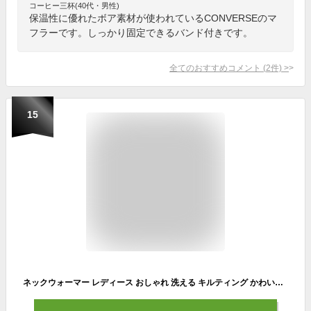
コーヒー三杯(40代・男性)
保温性に優れたボア素材が使われているCONVERSEのマ
フラーです。しっかり固定できるバンド付きです。
全てのおすすめコメント
(
2
件)
>
15
ネックウォーマー レディース おしゃれ 洗える キルティング かわいい 撥水加工 リサイクル素材 サスティナブル Weekend ブランド 暖かい あったか リバーシブル 北欧 ボア 裏起毛 スポーツ ふわふわ もこもこ 防寒 春 秋 冬 メール便送料無料