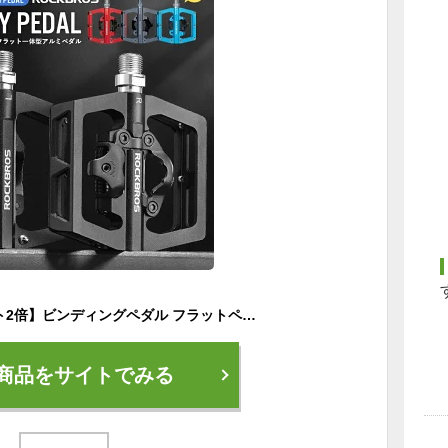
【15日限定★ポイント2倍】ビンディングペダル フラットペダル 初心者にもおすすめ 自転車ペダル ロードバイク 幅広スクエア型 アルミペダル 防水 防腐 PDS対応 表裏一体型 2WAYタイプ クロムモリブデン鋼シャフト クロモリ クリート付属 片面フラット PD15-BK
商品をサイトでみる