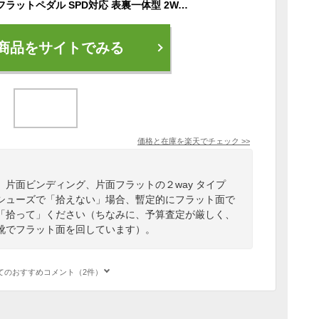
ビンディングペダル フラットペダル SPD対応 表裏一体型 2WAYタイプ 片面フラット 裏表で用途が違う 初心者にもおすすめ 自転車ペダル ロードバイク 幅広スクエア型 アルミペダル 防水 防腐 クロムモリブデン鋼シャフト クロモリ クリート付属 片面フラット PD15-BK
商品をサイトでみる
価格と在庫を
楽天
でチェック
>>
片面ビンディング、片面フラットの２way タイプ
シューズで「拾えない」場合、暫定的にフラット面で
「拾って」ください（ちなみに、予算査定が厳しく、
靴でフラット面を回しています）。
てのおすすめコメント（2件）