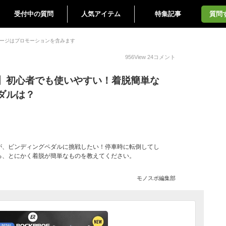
受付中の質問
人気アイテム
特集記事
質問
ージはプロモーションを含みます
956
View
24
コメント
】初心者でも使いやすい！着脱簡単な
ダルは？
が、ビンディングペダルに挑戦したい！停車時に転倒してし
る、とにかく着脱が簡単なものを教えてください。
モノスポ編集部