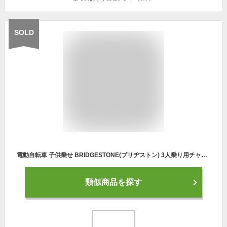
SOLD
電動自転車 子供乗せ BRIDGESTONE(ブリヂストン) 3人乗り用チャイルドシート付きbikke MOB dd（ビッケ モブ dd） 20インチ 2023年モデル BM0B43【通常3~5営業日で出荷】
類似商品を探す