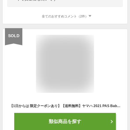
全てのおすすめコメント（2件）
SOLD
【1日からは 限定クーポンあり】【送料無料】ヤマハ 2021 PAS Babby un SP（パス バビーアン スーパー）「PA20BSPR」20インチ 3人乗り対応 電動自転車 子ども乗せ 子供乗せ お子様の送迎におすすめ おしゃれ
類似商品を探す