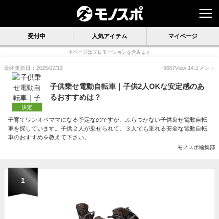
受付中
人気アイテム
マイページ
本ページはプロモーションを含みます
最終更新日：2025/07/13
9667
View
14
コメント
子供乗せ電動自転車｜子供2人OKな安定感のあ
るおすすめは？
決定
子育てワンオペママになる予定なのですが、ふらつかない子供乗せ電動自転
車を探しています。子供２人が乗せられて、３人でも乗れる安全な電動自転
車のおすすめを教えて下さい。
モノスポ編集部
1