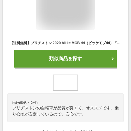
【送料無料】ブリヂストン 2020 bikke MOB dd（ビッケモブdd）「BM0B40」20インチ 3人乗り対応 電動自転車 子ども乗せ 子供乗せ お子様の送迎におすすめ おしゃれ
類似商品を探す
Kelly(50代・女性)
ブリヂストンの自転車が品質が良くて、オススメです。乗
り心地が安定しているので、安心です。