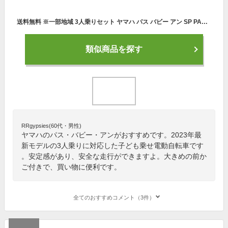
送料無料 ※一部地域 3人乗りセット ヤマハ パス バビー アン SP PAS PA20BSPR 2023年モデル ヤマハ 子ども乗せ 20インチ 15.4Ah yamaha pas Babby un SP バビー 子ども乗せ電動自転車 電動自転車 電動アシスト 前後 子供乗せ 防犯登録無料
類似商品を探す
RRgypsies(60代・男性)
ヤマハのパス・バビー・アンがおすすめです。2023年最
新モデルの3人乗りに対応した子ども乗せ電動自転車です
。安定感があり、安全な走行ができますよ。大きめの前か
ご付きで、買い物に便利です。
全てのおすすめコメント（3件）