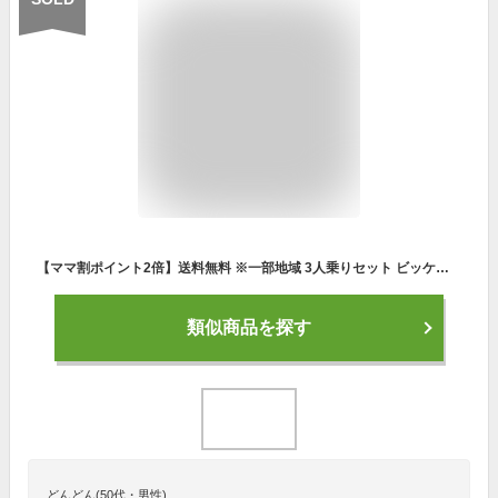
【ママ割ポイント2倍】送料無料 ※一部地域 3人乗りセット ビッケポーラーe BP0C40 15.4Ah ブリヂストン 電動自転車 3人乗り 三人乗り 20インチ ビッケ・ポーラ ポーラー 前子供乗せシート付き 子供乗せ電動アシスト自転車 電動自転車 bikke 防犯登録無料
類似商品を探す
どんどん(50代・男性)