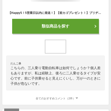
【Happy5！5営業日以内に発送！】【前カゴプレゼント！】ブリヂストン ハイディー2 HY6B43 2022年-2024年継続モデル 電動自転車 3人乗り 26インチ ハイディツー ハイディ2 後ろ子供乗せ付き 人気モデル ママにもパパにも人気の子供乗せ電動車 前かご無料
類似商品を探す
だんご鼻
こちらの、三人乗り電動自転車は如何でしょうか？個人差
もありますが、私は経験上、後ろに二人乗せるタイプが安
心です。前に子供乗せると見えにくいし、万が一のときに
子供が危ないです。
全てのおすすめコメント（2件）