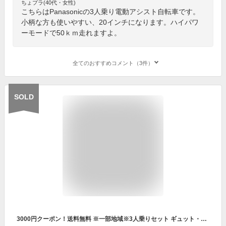
ちょプラ(40代・女性)
こちらはPanasonicの3人乗り電動アシスト自転車です。
小柄な方も使いやすい、20インチになります。ハイパワ
ーモードで50ｋｍ走れますよ。
全てのおすすめコメント（3件）
SOLD
3000円クーポン！送料無料 ※一部地域※3人乗りセット ギュット・クルームR・EX・20 BE-FRE032 パナソニック 2023年モデル 20インチ 16Ah GYUTTO 20型 ギュットクルームR EX 電動アシスト自転車 電動自転車 子乗せ自転車 子ども乗せ 防犯登録無料