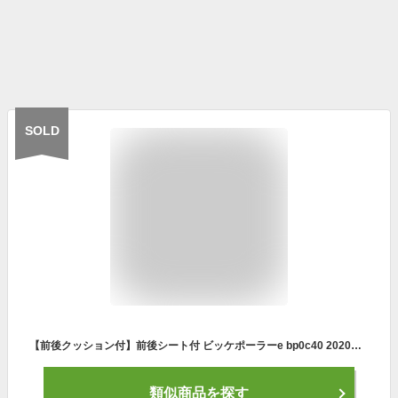
SOLD
【前後クッション付】前後シート付 ビッケポーラーe bp0c40 2020年モデル ブリヂストン 電動自転車 子供乗せ 3人乗り自転車 三人乗り 20インチ bikke 子供乗せ電動自転車 前後ろ子供乗せ取付可
類似商品を探す