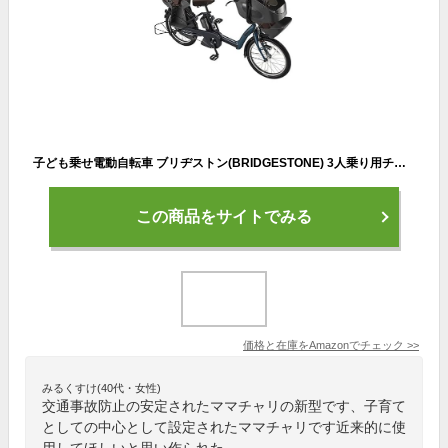
子ども乗せ電動自転車 ブリヂストン(BRIDGESTONE) 3人乗り用チャイルドシート付きbikke POLAR e（ビッケポーラーe） T.レトロブルー 20インチ 2020年モデル
この商品をサイトでみる
価格と在庫を
Amazon
でチェック
>>
みるくすけ(40代・女性)
交通事故防止の安定されたママチャリの新型です、子育て
としての中心として設定されたママチャリです近来的に使
用してほしいと思い作られた