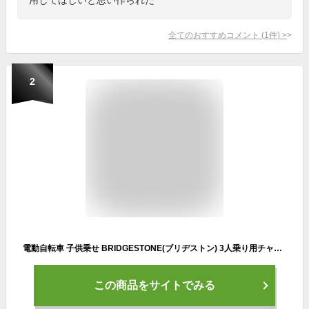
全てのおすすめコメント
(
1
件)
>
2
電動自転車 子供乗せ BRIDGESTONE(ブリヂストン) 3人乗り用チャイルドシート付きアシスタC STD 2021年モデル 20インチ CC0C31【通常3~5営業日で出荷】
この商品をサイトでみる