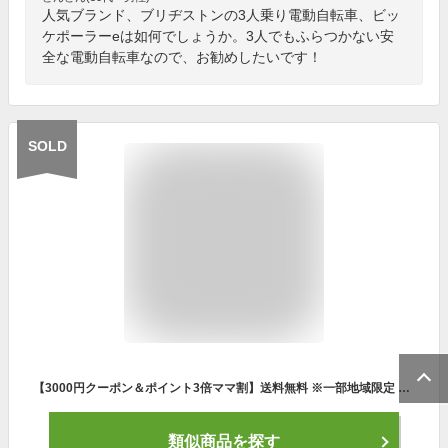
人気ブランド、ブリヂストンの3人乗り電動自転車、ビッ
ケポーラーeは如何でしょうか。3人でもふらつかない安
全な電動自転車なので、お勧めしたいです！
SOLD
【3000円クーポン＆ポイント3倍ママ割】送料無料 ※一部地域限定 ギュット・クルームR・DX・20 BE-FRD033 2024年モデル 3人乗りセット パナソニック 20インチ 16Ah GYUTTO 20型 ギュットクルームR DX 電動アシスト自転車 電動自転車 子乗せ自転車 子ども乗せ 防犯登録無料
類似商品を探す