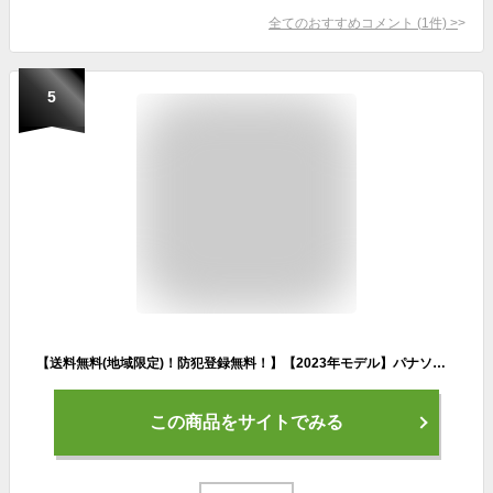
全てのおすすめコメント
(
1
件)
>
5
【送料無料(地域限定)！防犯登録無料！】【2023年モデル】パナソニック Gyutto「ギュット クルーム DX」BE-FFD031 子ども乗せ電動自転車 3人乗り対応車【3年間盗難補償付き】Panasonic
この商品をサイトでみる