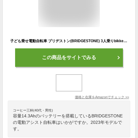
子ども乗せ電動自転車 ブリヂストン(BRIDGESTONE) 3人乗りbikke MOB dd （ビッケモブdd） E.Xモルベージュ 20インチ 2023年モデル BM0B43
この商品をサイトでみる
価格と在庫を
Amazon
でチェック
>>
コーヒー三杯(40代・男性)
容量14.3Ahのバッテリーを搭載しているBRIDGESTONE
の電動アシスト自転車はいかがですか。2023年モデルで
す。