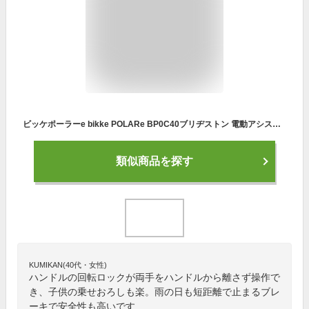
ビッケポーラーe bikke POLARe BP0C40ブリヂストン 電動アシスト自転車 電動自転車 子ども乗せ 子供乗せホッと安心パック
類似商品を探す
KUMIKAN(40代・女性)
ハンドルの回転ロックが両手をハンドルから離さず操作で
き、子供の乗せおろしも楽。雨の日も短距離で止まるブレ
ーキで安全性も高いです