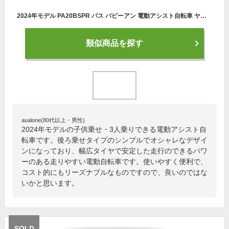
2024年モデル PA20BSPR パス バビーアン 電動アシスト自転車 ヤマハ PAS Babby un SP 3人乗り 子供乗せ 後ろ乗せ
類似商品を探す
aualone(80代以上・男性)
2024年モデルの子供乗せ・3人乗りできる電動アシスト自
転車です。後ろ乗せタイプのシンプルでオシャレなデザイ
ンになっており、幅広タイヤで安定した走行のできるパワ
ーのある走りやすい電動自転車です。使いやすく便利で、
コスト的にもリーズナブルなものですので、良いのではな
いかと思います。
SOLD