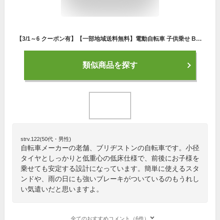
【3/1～6 クーポン有】【一部地域送料無料】電動自転車 子供乗せ BRIDGESTONE(ブリヂストン) 3人乗り ビッケ ポーラー e 2020年モデル 20インチ bikke polar e BP0C40 (チャイルドシート クッション標準装備)【通常3~5営業日で出荷】
類似商品を探す
strv.122(50代・男性)
自転車メーカーの老舗、ブリヂストンの自転車です。小径
タイヤとしっかりと低重心の低床仕様で、前後にお子様を
乗せても安定する設計になっています。簡単に使えるスタ
ンドや、雨の日にも強いブレーキがついているのもうれし
い気遣いだと思いますよ。
全てのおすすめコメント（6件）