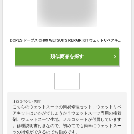
DOPES ドープス OH09 WETSUITS REPAIR KIT ウェットリペアキット ウェットスーツ修理セット 3種類 3枚入り ボンド付 リペア 修理 補修 応急処置 携帯用 サーフィン サーフボード SURFING SURFBOARD マリンスポーツ 海 アクティビティ 初心者 ビギナー
類似商品を探す
オロロ(40代・男性)
こちらのウェットスーツの簡易修理セット、ウェットリペ
アキットはいかがでしょうか？ウェットスーツ専用の接着
剤、ウェットスーツ生地、メルコシートが付属しています
。修理説明書付きなので、初めてでも簡単にウェットスー
ツの補修ができるのでお勧めです。