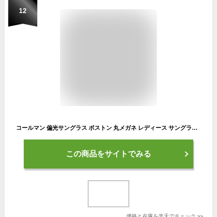
12
コールマン 偏光サングラス ボストン 丸メガネ レディース サングラス Coleman CLA08 CLT03 おしゃれ ドライブ 薄い色 アイウェア ブランド UVカット ドライブ 運転用 UV400 紫外線対策 かわいい ライトカラーレンズ グラデーションレンズ 軽量 定形外郵便 送料無料
この商品をサイトでみる
価格と在庫を
楽天
でチェック
>>