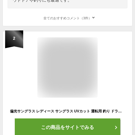
全てのおすすめコメント（3件）
2
偏光サングラス レディース サングラス UVカット 運転用 釣り ドライブ 運転 車 紫外線対策 JJ4122 レーザー加工 カラーレンズ スクエア セルフレーム ブラック ブラウン ワイン 軽量 ファッション アウトドア レジャー 定形外郵便送料無料
この商品をサイトでみる