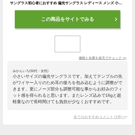
サングラス初心者におすすめ 偏光サングラス レディース メンズ 小さいサイズ ウルティム ウェリントン アイゾーン ニューヨーク ブランド ギフト プレゼント iDriveID-P462
この商品をサイトでみる
価格と在庫を
楽天
でチェック
>>
みかんいろ(50代・女性)
小さいサイズの偏光サングラスです。加えてテンプルの先
がワイヤー入りのため耳の後ろを包み込むように調整がで
きます。更にノーズ部分も調整可能な事からお好みのフィ
ット感を得られると思います。またレンズ込みで16gと超
軽量なので長時間けても負担が少なくおすすめです。
全てのおすすめコメント
(
1
件)
>