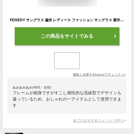
FEISEDY サングラス 偏光 レディース ファッション サングラス 紫外線カット スポーツ UV400 軽量 運転用 B2730
この商品をサイトでみる
価格と在庫を
Amazon
でチェック
>>
あみあみあみ(40代・女性)
フレームが細身ですがすこし個性的な流線型でデザインも
凝っているため、おしゃれの一アイテムとして使用できま
す
全てのおすすめコメント
(
1
件)
>