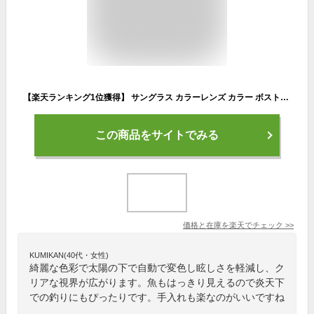
【楽天ランキング1位獲得】 サングラス カラーレンズ カラー ボストン 偏光 調光 メンズ レディース おしゃれ 釣り 人気 運転 UVカット 人気 スポーツ 運転 ドライブ 紫外線カット 変色 メガネ 眼鏡 ブルー パープル ピンク ラウンド
この商品をサイトでみる
価格と在庫を
楽天
でチェック
>>
KUMIKAN(40代・女性)
綺麗な色彩で太陽の下で自動で変色し眩しさを軽減し、ク
リアな視界が広がります。魚もはっきり見えるので炎天下
での釣りにもぴったりです。手入れも楽なのがいいですね