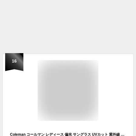
16
Coleman コールマン レディース 偏光 サングラス UVカット 紫外線 カット スポーツ 【 Coleman CLA01 】 おしゃれ かわいい ブランド UV400 CLA01-1 CLA01-2 CLA01-3 定形外 送料無料