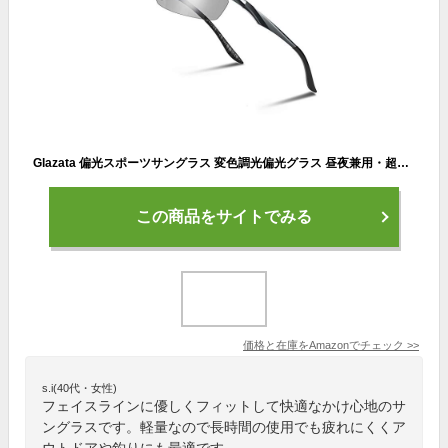
Glazata 偏光スポーツサングラス 変色調光偏光グラス 昼夜兼用・超軽量メタル UV400 紫外線カット ドライブ/野球/自転車/夜釣り／ランニング／ゴルフ／運転 男女兼用
この商品をサイトでみる
価格と在庫を
Amazon
でチェック
>>
s.i(40代・女性)
フェイスラインに優しくフィットして快適なかけ心地のサ
ングラスです。軽量なので長時間の使用でも疲れにくくア
ウトドアや釣りにも最適です。