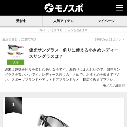
受付中
人気アイテム
マイページ
本ページはプロモーションを含みます
最終更新日：2025/07/27
1469
View
21
コメント
偏光サングラス｜釣りに使える小さめレディー
スサングラスは？
決定
週末は趣味を釣りを楽しむ釣り女子です。海釣りはまぶしいので、偏光サン
グラスを買いたいです。レディース向けの小さめで、おすすめを教えて下さ
い。スポーツブランドやアウトドアブランドなど、幅広く教えて下さい。
モノスポ編集部
1