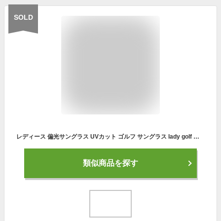
SOLD
レディース 偏光サングラス UVカット ゴルフ サングラス lady golf 偏光 スポーツサングラス レディース 女性用 [ ゴルフ ランニング 自転車 釣り 登山に オススメ ] 母の日ギフト プレゼントにも 人気
類似商品を探す