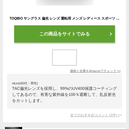
TOQIBO サングラス 偏光 レンズ 運転用 メンズ レディース スポーツ 超軽量 クリア UV400 紫外線をカット 釣り 野球 テニス ゴルフ 自転車 TR90
この商品をサイトでみる
価格と在庫を
Amazon
でチェック
>>
nkzw(60代・男性)
TAC偏光レンズを採用し、99%のUV400保護コーティング
してあるので、有害な紫外線を100％遮断して、乱反射光
をカットします。
全てのおすすめコメント
(
2
件)
>