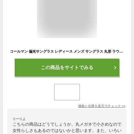
コールマン 偏光サングラス レディース メンズ サングラス 丸形 ラウンド おしゃれ Coleman CVT01 CLT06 ドライブ UVカット 釣り ブランド カジュアル ファッション メタルフレーム ヴィンテージスタイル ライトカラーレンズ 薄い色 紫外線対策 軽量 定形外郵便 送料無料
この商品をサイトでみる
価格と在庫を
楽天
でチェック
>>
りーりよ
こちらの商品はどうでしょうか。丸メガネで小さめなので
女性らしさもあるのではないかと思います。また、いろい