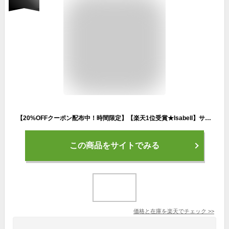
【20%OFFクーポン配布中！時間限定】【楽天1位受賞★Isabell】サングラス レディース 偏光 調光 UV99.9%カット おしゃれ 運転用 運転 大きめ ドライブ 薄い 色 バラフライ 偏光サングラス 女性 紫外線カット スポーツ UV400 クリアレンズ 軽量
この商品をサイトでみる
価格と在庫を
楽天
でチェック
>>