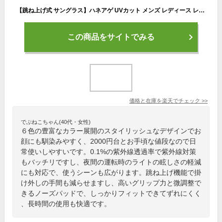
【跳ね上げ式 サングラス】ハネアゲ UVカット メンズ レディース レジャー 夜間 運転 ナイトドライブ 釣り 作業 保護 まぶしさ軽減 ドライビンググラス FLS01-1 FLS01-2/ポリカーボネイトレンズ FLS01-3 FLS01-4/偏光レンズ FLS01-5 FLS01-6【楽ギフ_包装選択】オプチカル
この商品をサイトでみる
価格と在庫を
楽天
でチェック
>>
でぶねこちゃん(40代・女性)
６色の豊富なカラー展開のスタイリッシュなデザインでお
顔にも馴染みやすく、2000円台とお手頃な値段なので日
常使いしやすいです。0.1%の紫外線透過率で紫外線対策
もバッチリですし、夜間の運転時のライトの眩しさの軽減
にも対応で、使うシーンも広がります。跳ね上げ機能で掛
け外しの手間も減らせますし、高いグリップ力と微調整で
きるノーズパッドで、しっかりフィットできてずれにくく
、長時間の使用も快適です。