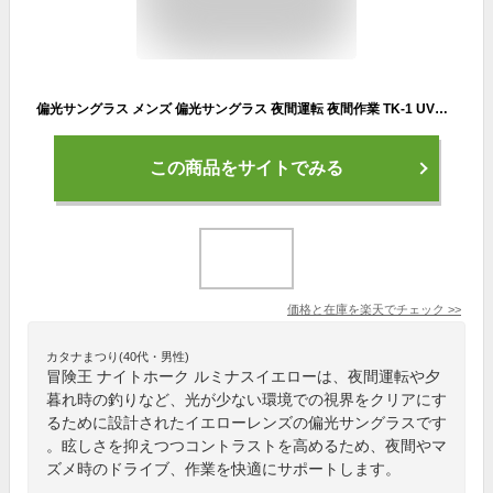
偏光サングラス メンズ 偏光サングラス 夜間運転 夜間作業 TK-1 UVカット ドライブ 運転 釣り 夜釣り アウトドア イエローレンズ 冒険王 朝 夜 マズメ時 夕方
この商品をサイトでみる
価格と在庫を
楽天
でチェック
>>
カタナまつり(40代・男性)
冒険王 ナイトホーク ルミナスイエローは、夜間運転や夕
暮れ時の釣りなど、光が少ない環境での視界をクリアにす
るために設計されたイエローレンズの偏光サングラスです
。眩しさを抑えつつコントラストを高めるため、夜間やマ
ズメ時のドライブ、作業を快適にサポートします。