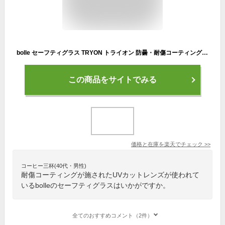
bolle セーフティグラス TRYON トライオン 防曇・耐傷コーティング ブルーフラッシュレンズ ボレー メンズ アイウェア 紫外線カット UVカット サングラス セーフティーグラス 保護メガネ 保護眼鏡 保護めがね 安全メガネ 作業用メガネ
この商品をサイトでみる
価格と在庫を
楽天
でチェック
>>
コーヒー三杯(40代・男性)
耐傷コーティングが施されたUVカットレンズが使われて
いるbolleのセーフティグラスはいかがですか。
全てのおすすめコメント（2件）