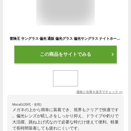
冒険王 サングラス 偏光 通販 偏光グラス 偏光サングラス ナイトホーク クリップ クリップサングラス 眼鏡 めがね メガネ メガネの上から クリップオン UVカット ブルーライトカット 跳ね上げ 夜間 夜間作業 夜間運転 メンズ レディース ドライブ 釣り
この商品をサイトでみる
価格と在庫を
楽天
でチェック
>>
MocaG(20代・女性)
メガネの上から簡単に装着でき、視界もクリアで快適です
。偏光レンズが眩しさをしっかり抑え、ドライブや釣りで
大活躍。跳ね上げ式なので必要な時だけ使えて便利。軽量
で長時間装着しても疲れにくいです。