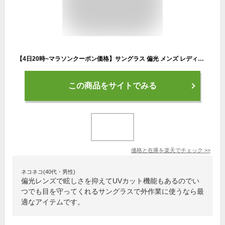
【4日20時~マラソンクーポン価格】サングラス 偏光 メンズ レディース uvカット 薄色サングラス レンズ メガネ 紫外線 男性 外仕事 軽量 疲れない 眩しくない 暑さ対策 作業服 日差し アウトドア ドライブ 運転 おしゃれ シンプル FEELLIFE FLW-001-002
この商品をサイトでみる
価格と在庫を
楽天
でチェック
>>
ネコネコ(40代・男性)
偏光レンズで眩しさを抑えてUVカット機能もあるのでい
つでも目を守ってくれるサングラスで外作業に使うなら最
適なアイテムです。