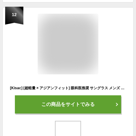
12
[Kisac] [超軽量 × アジアンフィット] 眼科医推奨 サングラス メンズ 偏光 サイクリング 運転用サングラス 自転車 野球 紫外線99.9%カット UV400 レディース ユニセックス
この商品をサイトでみる