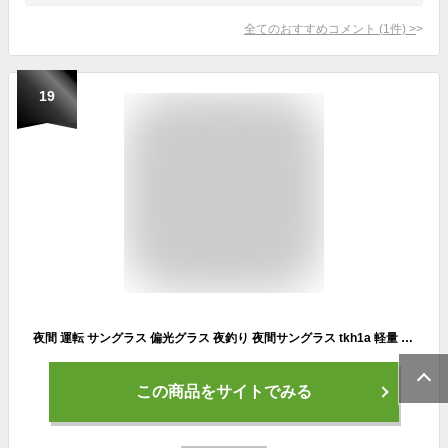
全てのおすすめコメント
(
1
件)
>
19
夜間 運転 サングラス 偏光グラス 夜釣り 夜間サングラス tkh1a 軽量 夜間 ウォーキング グッズ ランニング 釣り フィッシング ドライブ 自転車 バイク ロードバイク 夜間作業 夜間対応 虫よけ 夜間運転用サングラス 偏光 サングラス polalized メンズ レディース おすすめ
この商品をサイトでみる