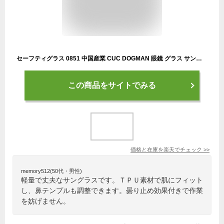
セーフティグラス 0851 中国産業 CUC DOGMAN 眼鏡 グラス サングラス カジュアル 男性用 メンズ 女性用 レディース 男女兼用 ユニセックス オールシーズン ハードコート 軽量 曇り止め
この商品をサイトでみる
価格と在庫を
楽天
でチェック
>>
memory512(50代・男性)
軽量で丈夫なサングラスです。ＴＰＵ素材で肌にフィット
し、鼻テンプルも調整できます。曇り止め効果付きで作業
を妨げません。