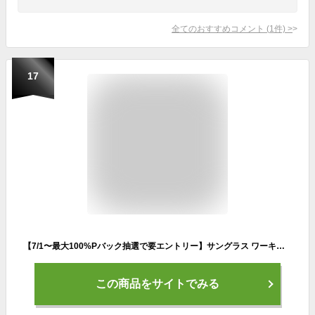
全てのおすすめコメント
(
1
件)
>
17
【7/1〜最大100%Pバック抽選で要エントリー】サングラス ワーキンググラス PRO スモーク TS045 みきかじや村 野外用 眼鏡 ミラータイプ アウトドア 園芸 作業現場 三冨D
この商品をサイトでみる