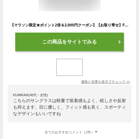
【マラソン限定★ポイント2倍＆2,000円クーポン】【お取り寄せ】FILA サングラス SF6401-ブラック・レッド SF6401-COL.11 メガネ ゴーグル 防災面 安全保護具 作業
この商品をサイトでみる
価格と在庫を
楽天
でチェック
>>
KUMIKAN(40代・女性)
こちらのサングラスは軽量で装着感もよく、眩しさや反射
も抑えます。目に優しく、フィット感も良く、スポーティ
なデザインもいいですね
全てのおすすめコメント（2件）