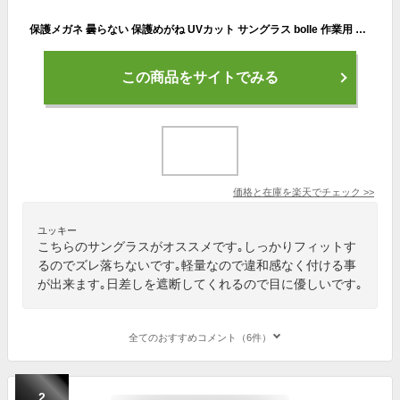
保護メガネ 曇らない 保護めがね UVカット サングラス bolle 作業用 メンズ レディース 男性 女性 おしゃれ カラーレンズ ラッシュプラス ブラック/ウォルフグレー スモーク トワイライト 防風 防塵 飛沫 花粉 対策 紫外線対策 セーフティーグラス 定形外郵便で送料無料
この商品をサイトでみる
価格と在庫を
楽天
でチェック
>>
ユッキー
こちらのサングラスがオススメです｡しっかりフィットす
るのでズレ落ちないです｡軽量なので違和感なく付ける事
が出来ます｡日差しを遮断してくれるので目に優しいです｡
全てのおすすめコメント（6件）
2