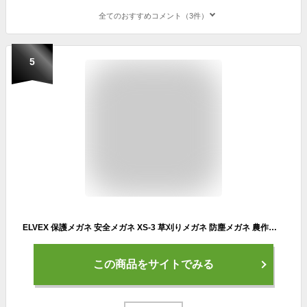
全てのおすすめコメント（3件）
5
ELVEX 保護メガネ 安全メガネ XS-3 草刈りメガネ 防塵メガネ 農作業 サングラス UV 作業用 草刈り メガネ ズレ防止 軽量 チェンソー 防護メガネ サイクリング ランニング スポーツサングラス シューティンググラス サムライレジェンド
この商品をサイトでみる