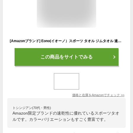
[Amazonブランド] Eono(イオーノ）スポーツ タオル ジムタオル 速乾タオル 旅行 バスタオル 吸水速乾タオル 収納ボックス付き 超やわらかい 吸水 速乾 防臭 耐久性 持ち運び便利 登山 速乾 コンパクトタオル アウトドア・水泳・スポーツ・フィットネス・キャンプに最適 大人用 子供用 (ロイヤルブルー, XL)
この商品をサイトでみる
価格と在庫を
Amazon
でチェック
>>
トシンジアン(70代・男性)
Amazon限定ブランドの速乾性に優れているスポーツタオ
ルです。カラーバリエーションもすごく豊富です。