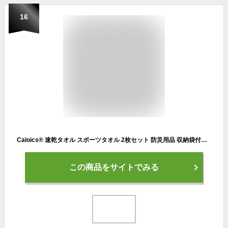
16
Caloics® 速乾タオル スポーツタオル 2枚セット 防災用品 収納袋付き マイクロファイバー バスタオル ビーチタオル 旅行タオル 色褪せない 防臭 超速乾 超吸水 超やわらか コンパクト 旅行・お風呂・スポーツに最適 7色展開 (グレー新規サイズ（40×80cm+60×120cm）)
この商品をサイトでみる