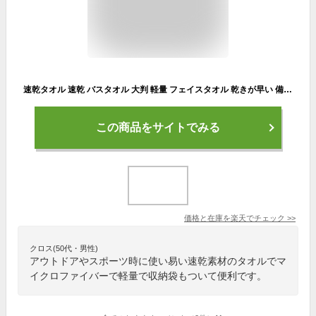
速乾タオル 速乾 バスタオル 大判 軽量 フェイスタオル 乾きが早い 備蓄用タオル 防災グッズ マイクロファイバー ブランケットタオル ジム アウトドア ひざ掛け スポーツタオル プール コンパクト タオル 超吸水 吸水タオル ブランケット
この商品をサイトでみる
価格と在庫を
楽天
でチェック
>>
クロス(50代・男性)
アウトドアやスポーツ時に使い易い速乾素材のタオルでマ
イクロファイバーで軽量で収納袋もついて便利です。