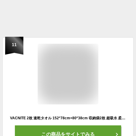
11
VACNITE 2枚 速乾タオル 152*78cm+80*38cm 収納袋2枚 超吸水 柔らかい 色褪せない 防臭 高い耐久性 軽量 湿気 梅雨対策 旅行タオル バスタオル 水泳/スポーツ/旅行/家庭用 (新規 アクアブルー)
この商品をサイトでみる