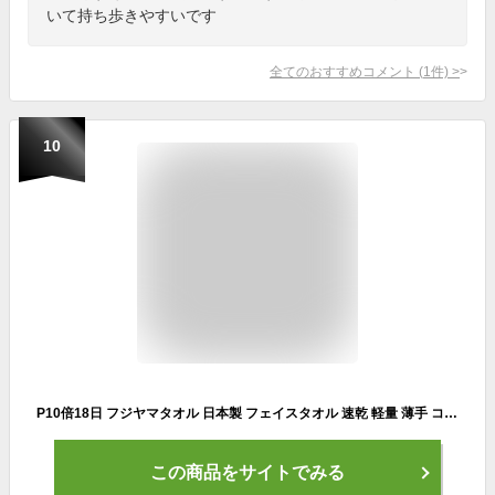
いて持ち歩きやすいです
全てのおすすめコメント
(
1
件)
>
10
P10倍18日 フジヤマタオル 日本製 フェイスタオル 速乾 軽量 薄手 コンパクト 吸水 首に巻ける スポーツタオル レディース ジム ヨガ 旅行 サウナ ウォーキング ランニング アウトドア 登山 ハイキング キャンプ 汗拭きタオル 持ち運び便利 かさばらない 毎日使える 快適
この商品をサイトでみる