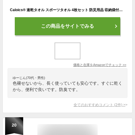
Caloics® 速乾タオル スポーツタオル 4枚セット 防災用品 収納袋付き マイクロファイバー バスタオル ビーチタオル 旅行タオル 色褪せない 防臭 超速乾 超吸水 超やわらか コンパクト 旅行・お風呂・スポーツに最適 7色展開 (スレートブルー 四枚【2枚 34×34cm】+【40×90cm】+【76×152cm】)
この商品をサイトでみる
価格と在庫を
Amazon
でチェック
>>
ゆーじん(70代・男性)
色褪せないから、長く使っていても安心です。すぐに乾く
から、便利で良いです。防臭です。
全てのおすすめコメント
(
2
件)
>
20