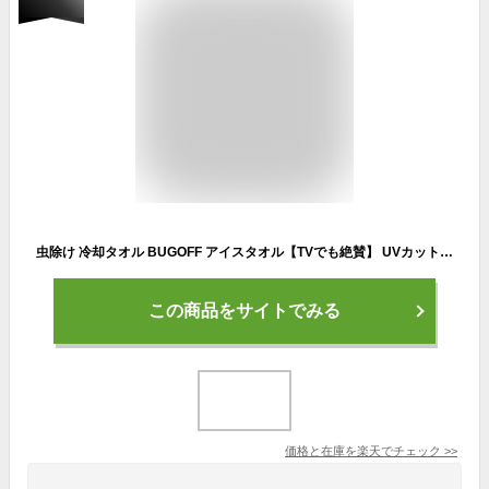
虫除け 冷却タオル BUGOFF アイスタオル【TVでも絶賛】 UVカット 虫よけ 速乾 冷感 レジャー アウトドア 公園 海水浴 プール 防虫 おでかけ ガーデニング 旅行 冷却 夏休み タオル uv 登山 ひんやり 夏 熱中症 暑さ対策 バグオフ|アイスタオル 汗拭きタオル フェイスタオル
この商品をサイトでみる
価格と在庫を
楽天
でチェック
>>