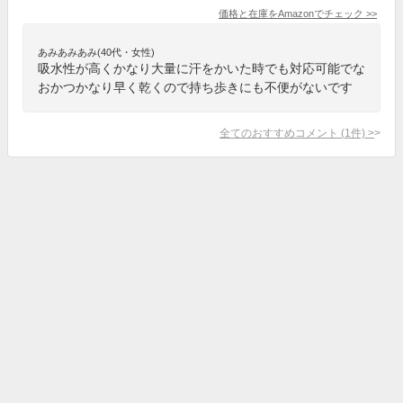
価格と在庫を
Amazon
でチェック
>>
あみあみあみ(40代・女性)
吸水性が高くかなり大量に汗をかいた時でも対応可能でな
おかつかなり早く乾くので持ち歩きにも不便がないです
全てのおすすめコメント
(
1
件)
>