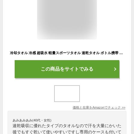
冷却タオル 冷感 超吸水 軽量スポーツタオル 速乾タオル ボトル携帯 持ち運び便利 冷感タオル 熱中症対策 アウトドア/運動/ヨガ/登山/旅行/夏フェス/炎天下作業に最適 2枚セット グリーン+オレンジ
この商品をサイトでみる
価格と在庫を
Amazon
でチェック
>>
あみあみあみ(40代・女性)
速乾吸収に優れたタイプのタオルなので汗を大量にかいた
後でもすぐ乾いて使いやすいですし専用のケースも付いて