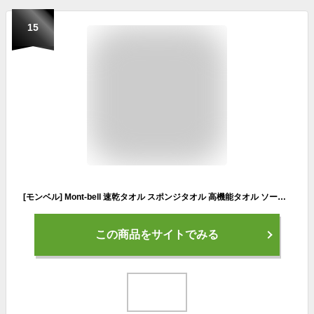
15
[モンベル] Mont-bell 速乾タオル スポンジタオル 高機能タオル ソークアップ PVAスポンジ 高吸水性 吸水 無地 コンパクト キャンプ アウトドア 1124552 (ブルー)
この商品をサイトでみる