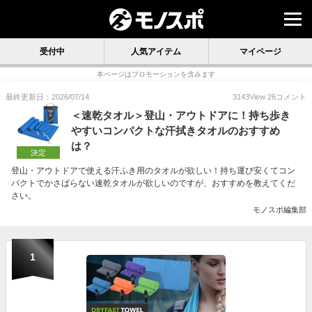
受付中
人気アイテム
マイページ
本ページはプロモーションを含みます
最終更新日：2026/07/14
3143
View
26
コメント
＜速乾タオル＞登山・アウトドアに！持ち歩き
やすいコンパクトな汗拭きタオルのおすすめ
は？
決定
登山・アウトドアで使える汗ふき用のタオルが欲しい！持ち運び安くてコン
パクトでかさばらない速乾タオルが欲しいのですが、おすすめを教えてくだ
さい。
モノスポ編集部
1