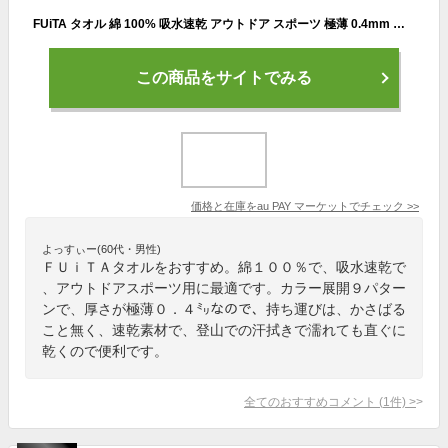
FUiTA タオル 綿 100% 吸水速乾 アウトドア スポーツ 極薄 0.4mm 日本製 ギフト プレゼント
この商品をサイトでみる
価格と在庫を
au PAY マーケット
でチェック
>>
よっすぃー(60代・男性)
ＦＵｉＴＡタオルをおすすめ。綿１００％で、吸水速乾で
、アウトドアスポーツ用に最適です。カラー展開９パター
ンで、厚さが極薄０．４㍉なので、持ち運びは、かさばる
こと無く、速乾素材で、登山での汗拭きで濡れても直ぐに
乾くので便利です。
全てのおすすめコメント
(
1
件)
>