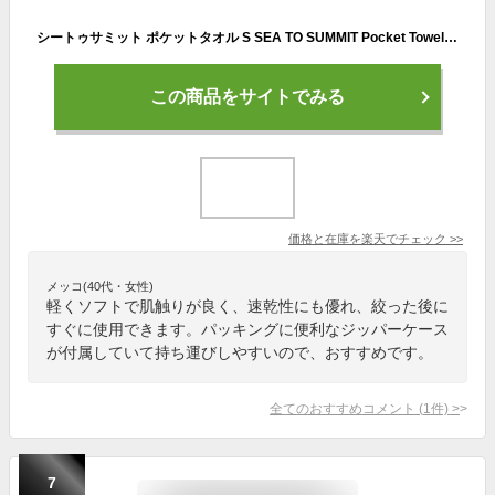
シートゥサミット ポケットタオル S SEA TO SUMMIT Pocket Towel S タオル 速乾 吸収 コンパクト キャンプ アウトドア フェス 【正規品】
この商品をサイトでみる
価格と在庫を
楽天
でチェック
>>
メッコ(40代・女性)
軽くソフトで肌触りが良く、速乾性にも優れ、絞った後に
すぐに使用できます。パッキングに便利なジッパーケース
が付属していて持ち運びしやすいので、おすすめです。
全てのおすすめコメント
(
1
件)
>
7