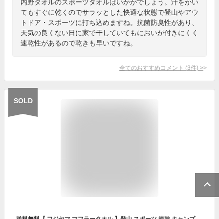
内野タオルのスポーツタオルはいかがでしょう。汗をかい
てもすぐに乾くのでサラッとした快適な状態で登山やアウ
トドア・スポーツに打ち込めますね。抗菌防臭性があり、
天気の良くない日に家で干していてもにおいが付きにくく
速乾性があるので乾きも早いですね。
全てのおすすめコメント
(
3
件)
>
SOLD
送料無料【 フジヤマ マフラータオル 】登山 スポーツ 速乾 キャンプ 吸水 消臭効果あり 軽量 今治タオルメーカーが作った 日本製 包装あり 首 ペア メンズ レディース キッズ 退職祝い ちょっとしたお礼