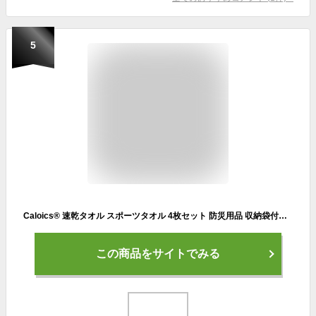
5
Caloics® 速乾タオル スポーツタオル 4枚セット 防災用品 収納袋付き マイクロファイバー バスタオル ビーチタオル 旅行タオル 色褪せない 防臭 超速乾 超吸水 超やわらか コンパクト 旅行・お風呂・スポーツに最適 7色展開 (エメラルドブルー 四枚【2枚 34×34cm】+【40×90cm】+【76×152cm】)
この商品をサイトでみる