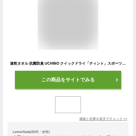
速乾タオル 抗菌防臭 UCHINO クイックドライ「ティント」スポーツタオル 高乾度 部屋干し ウチノタオルギャラリー 内野タオル ギフト対応 贈り物 プレゼント 【ネコポス対応】
この商品をサイトでみる
価格と在庫を
楽天
でチェック
>>
LemonSoda(50代・女性)