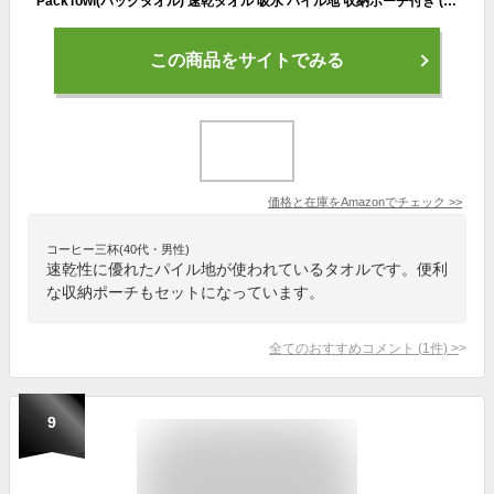
PackTowl(パックタオル) 速乾タオル 吸水 パイル地 収納ポーチ付き (リュクスタオル) アクアマリン FACE 【日本正規品】 29108
この商品をサイトでみる
価格と在庫を
Amazon
でチェック
>>
コーヒー三杯(40代・男性)
速乾性に優れたパイル地が使われているタオルです。便利
な収納ポーチもセットになっています。
全てのおすすめコメント
(
1
件)
>
9