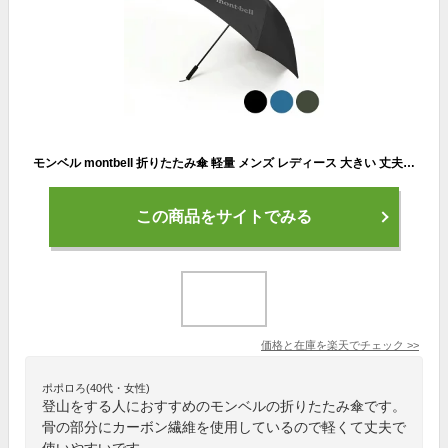
モンベル montbell 折りたたみ傘 軽量 メンズ レディース 大きい 丈夫 コンパクト カーボン 軽量 耐風 雨傘 8本 持ち運び トレッキングアンブレラ 雨晴兼用 ブランド 1128702 撥水 おしゃれ かわいい ギフト プレゼント 富士山 風に強い
この商品をサイトでみる
価格と在庫を
楽天
でチェック
>>
ポポロろ(40代・女性)
登山をする人におすすめのモンベルの折りたたみ傘です。
骨の部分にカーボン繊維を使用しているので軽くて丈夫で
使いやすいです。