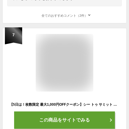
全てのおすすめコメント（2件）
7
【5日は！枚数限定 最大1,000円OFFクーポン】シー トゥ サミット ポケットアンブレラ ST85115001 傘 アウトドア 折りたたみ キャンプ 軽量 小型 折りたたみ傘 折り畳み傘 登山 山登り トレッキング
この商品をサイトでみる