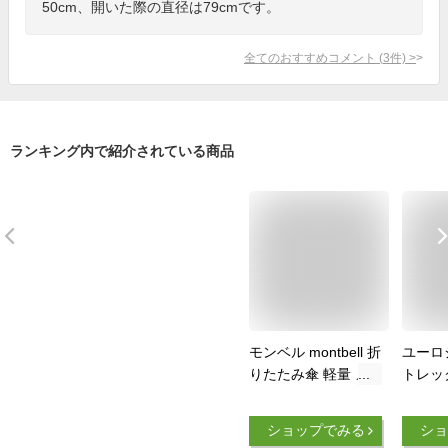
50cm、開いた際の直径は79cmです。
全てのおすすめコメント
(
3
件)
>
ランキング内で紹介されている商品
モンベル montbell 折
ユーロ
りたたみ傘 軽量 メ
トレッ
ンズ レディース 大
ルバー
きい 丈夫 コンパク
19570
ショップでみる
ショ
ト カーボン 軽量 耐
折りた