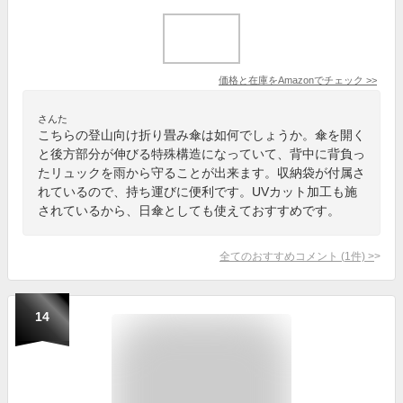
価格と在庫を
Amazon
でチェック
>>
さんた
こちらの登山向け折り畳み傘は如何でしょうか。傘を開く
と後方部分が伸びる特殊構造になっていて、背中に背負っ
たリュックを雨から守ることが出来ます。収納袋が付属さ
れているので、持ち運びに便利です。UVカット加工も施
されているから、日傘としても使えておすすめです。
全てのおすすめコメント
(
1
件)
>
14