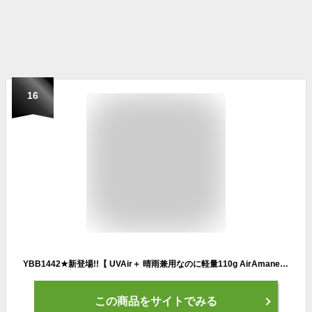
16
YBB1442★新登場!!【 UVAir＋ 晴雨兼用なのに軽量110g AirAmane 折りたたみ傘 】50cm 無地 遮光率 UVカット99.9%以上 UPF+50 軽量 アマネ エアー muji 撥水加工 コンパクト ミニ 折り畳み傘 耐風 携帯 折傘 アウトドア 登山 日傘 めちゃ軽 極軽 スーパー ミニ 大人 子供 傘
この商品をサイトでみる