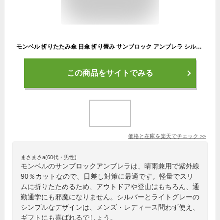
モンベル 折りたたみ傘 日傘 折り畳み サンブロック アンブレラ シルバー ライトグレー メンズ レディース 晴雨兼用 おしゃれ 軽量 紫外線 日焼け 対策 uvカット 90％カット 遮熱 遮光 シンプル スリム アウトドア 登山 通勤 通学 ブランド ギフト
この商品をサイトでみる
価格と在庫を
楽天
でチェック
>>
まさまさa(60代・男性)
モンベルのサンブロックアンブレラは、晴雨兼用で紫外線
90％カットなので、日差し対策に最適です。軽量でスリ
ムに折りたためるため、アウトドアや登山はもちろん、通
勤通学にも邪魔になりません。シルバーとライトグレーの
シンプルなデザインは、メンズ・レディース問わず使え、
ギフトにも喜ばれるでしょう。