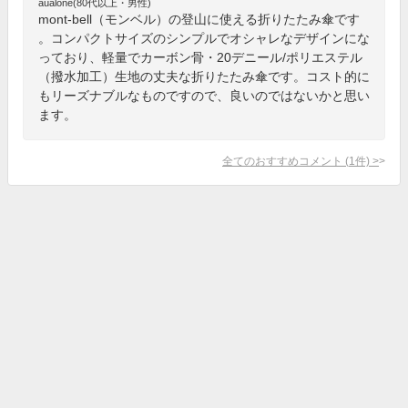
aualone(80代以上・男性)
mont-bell（モンベル）の登山に使える折りたたみ傘です
。コンパクトサイズのシンプルでオシャレなデザインにな
っており、軽量でカーボン骨・20デニール/ポリエステル
（撥水加工）生地の丈夫な折りたたみ傘です。コスト的に
もリーズナブルなものですので、良いのではないかと思い
ます。
全てのおすすめコメント
(
1
件)
>