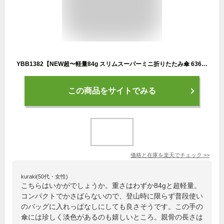
YBB1382【NEW超〜軽量84g スリムスーパーミニ折りたたみ傘 6364 】超軽量極軽エアーカーボンmuji 50cm無地晴雨兼用、日傘使用なら黒紺をお勧めコンパクトミニ折り畳み傘 アウトドア折傘 キッズめちゃ軽スーパーミニ傘ウォーターフロント大人 小学生 中学生 旅行 登山 子供傘,
この商品をサイトでみる
価格と在庫を
楽天
でチェック
>>
kuraki(50代・女性)
こちらはいかがでしょうか。重さはわずか84gと超軽量。
コンパクトでかさばらないので、登山時に限らず普段使い
のバッグに入れっぱなしにしても良さそうです。この手の
傘には珍しく淡色があるのも嬉しいところ。親骨の長さは