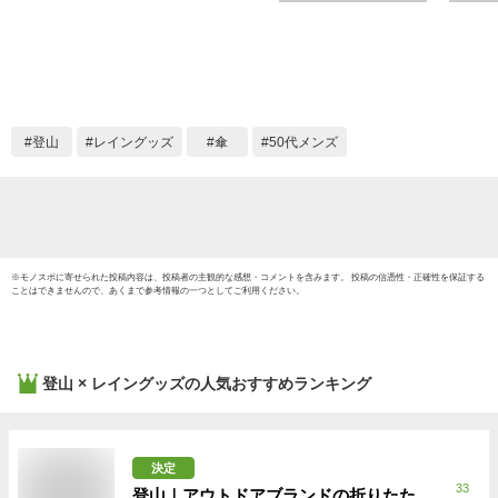
風 雨傘 8本 持ち運び
キング
トレッキングアンブ
登山 軽
レラ 雨晴兼用 ブラ
日焼け
ンド 1128702 撥水
おしゃれ かわいい
ギフト プレゼント
登山
レイングッズ
傘
50代メンズ
富士山 風に強い
※
モノスポ
に寄せられた投稿内容は、投稿者の主観的な感想・コメントを含みます。 投稿の信憑性・正確性を保証する
ことはできませんので、あくまで参考情報の一つとしてご利用ください。
登山 × レイングッズ
の人気おすすめランキング
決定
33
登山｜アウトドアブランドの折りたた