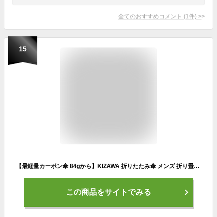
全てのおすすめコメント
(
1
件)
>
15
【最軽量カーボン傘 84gから】KIZAWA 折りたたみ傘 メンズ 折り畳み傘 レディース 5級撥水 コンパクト 365日持ち歩く常備傘 ミニ傘 梅雨対策 5本骨 親骨50cm 55cm 60cm
この商品をサイトでみる