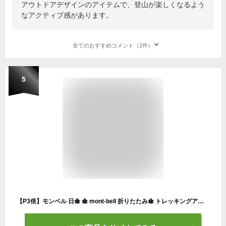
アウトドアデザインのアイテムで、登山が楽しくなるよう
なアクティブ感があります。
全てのおすすめコメント（2件）
5
【P3倍】モンベル 日傘 傘 mont-bell 折りたたみ傘 トレッキングアンブレラ 50 #1128698 コンパクト 軽量 通勤 通学 登山 トレッキング モンベル 折りたたみ傘 モンベル 日傘 遮光 熱中症対策 誕生日プレゼント 女性 友達 通販