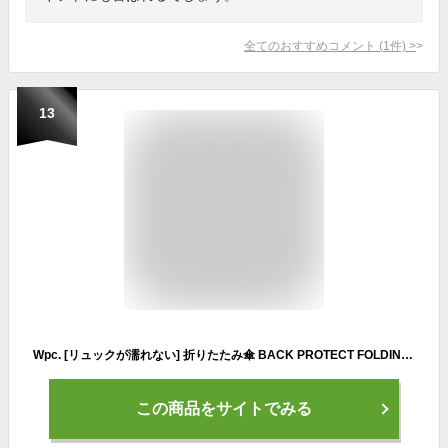
全てのおすすめコメント
(
1
件)
>
13
Wpc. [リュックが濡れない] 折りたたみ傘 BACK PROTECT FOLDING ブラック×カーキ 雨傘 晴雨兼用 55cm 大きい メンズ 男性 バックパック 後ろが長い 通勤 通学 おしゃれ 傘袋ポケット UX004-931-002
この商品をサイトでみる