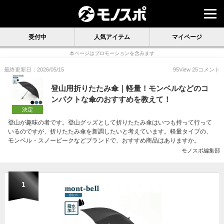
受付中
人気アイテム
マイページ
本ページはプロモーションを含みます
最終更新日：2026/05/15
95
View
25
コメント
登山用折りたたみ傘｜軽量！モンベルなどのコ
ンパクトな傘のおすすめを教えて！
決定
登山が趣味の者です。登山グッズとして折りたたみ傘はいつも持って行って
いるのですが、折りたたみ傘を新調したいと考えています。軽量タイプの、
モンベル・スノーピークなどブランドで、おすすめ商品はありますか。
モノスポ編集部
1