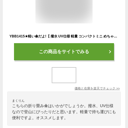
YBB1415★軽い傘だよ!【 撥水 UV仕様 軽量 コンパクトミニ めちゃかる 55cm 折り畳み傘 雨傘&日傘 ミニ傘 無地 折りたたみ傘 小さい 携帯折傘 小学生 中学生 高校生 通勤通学 登山 キッズ めちゃ軽 メンズ レディース 婦人 スーパーミニ傘 紳士傘婦人傘 防災リュック 置き傘,
この商品をサイトでみる
価格と在庫を
楽天
でチェック
>>
まくりん
こちらの折り畳み傘はいかがでしょうか。撥水、UV仕様
なので登山にぴったりだと思います。軽量で持ち運びにも
便利ですよ。オススメします。