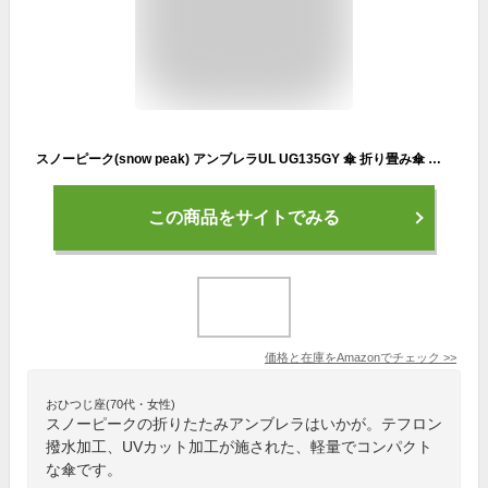
スノーピーク(snow peak) アンブレラUL UG135GY 傘 折り畳み傘 ユニセックス 軽量 小型 コンパクト
この商品をサイトでみる
価格と在庫を
Amazon
でチェック
>>
おひつじ座(70代・女性)
スノーピークの折りたたみアンブレラはいかが。テフロン
撥水加工、UVカット加工が施された、軽量でコンパクト
な傘です。