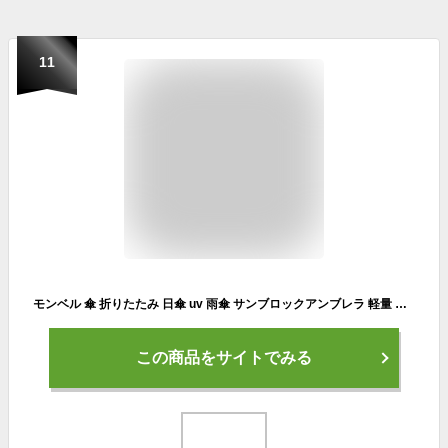
11
モンベル 傘 折りたたみ 日傘 uv 雨傘 サンブロックアンブレラ 軽量 折りたたみ傘 晴雨 兼用 晴雨兼用 mont-bell 日傘 コンパクト 超軽量 撥水 大きめ 小さめ ロングテイル 登山 旅行 小型 シンプル 雨天 梅雨 8本 送料無料 アウトドア もんべる uvcare
この商品をサイトでみる