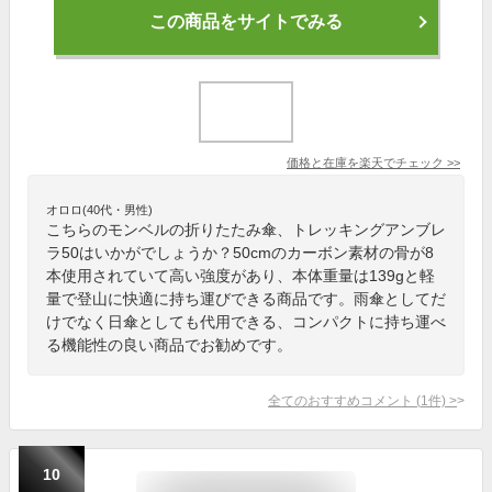
この商品をサイトでみる
価格と在庫を
楽天
でチェック
>>
オロロ(40代・男性)
こちらのモンベルの折りたたみ傘、トレッキングアンブレ
ラ50はいかがでしょうか？50cmのカーボン素材の骨が8
本使用されていて高い強度があり、本体重量は139gと軽
量で登山に快適に持ち運びできる商品です。雨傘としてだ
けでなく日傘としても代用できる、コンパクトに持ち運べ
る機能性の良い商品でお勧めです。
全てのおすすめコメント
(
1
件)
>
10