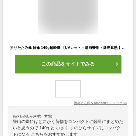
折りたたみ傘 日傘 140g超軽量 【UVカット・晴雨兼用・遮光遮熱 】日焼け防止 熱中症対策 紫外線遮断 小型 コンパクト携帯便利 撥水加工 梅雨対策 メンズ レディース ユニセックス (アーミーグリーン)
この商品をサイトでみる
価格と在庫を
Amazon
でチェック
>>
あみあみあみ(40代・女性)
登山の際にはとにかく荷物をコンパクトに軽量にまとめた
いと思うので 140g と 小さく 手のひらサイズにコンパク
トになる こちらをおすすめします