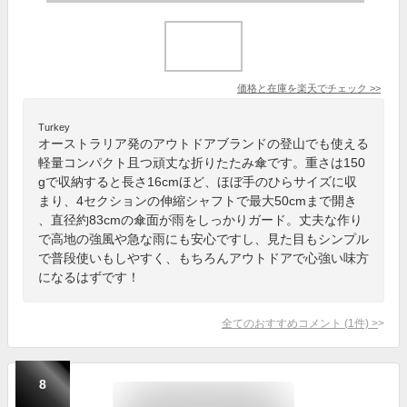
価格と在庫を
楽天
でチェック
>>
Turkey
オーストラリア発のアウトドアブランドの登山でも使える
軽量コンパクト且つ頑丈な折りたたみ傘です。重さは150
gで収納すると長さ16cmほど、ほぼ手のひらサイズに収
まり、4セクションの伸縮シャフトで最大50cmまで開き
、直径約83cmの傘面が雨をしっかりガード。丈夫な作り
で高地の強風や急な雨にも安心ですし、見た目もシンプル
で普段使いもしやすく、もちろんアウトドアで心強い味方
になるはずです！
全てのおすすめコメント
(
1
件)
>
8