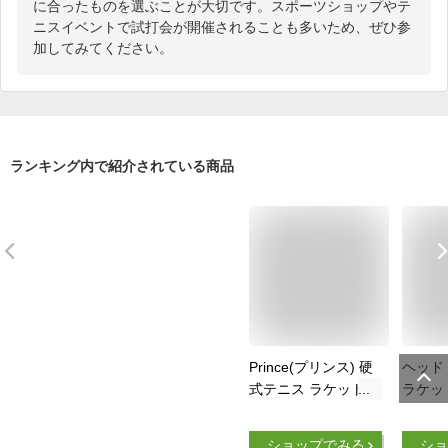
に合ったものを選ぶことが大切です。スポーツショップやテ
ニスイベントで試打会が開催されることも多いため、ぜひ参
加してみてください。
ランキング内で紹介されている商品
Prince(プリンス) 硬
ヘッド 
式テニス ラケット
ラケット 
SYNERGY LITE 275
25 Alt
(シナジー ライト
ーム ジ
ショップでみる
ショ