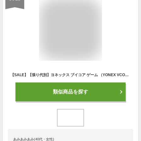
【SALE】【張り代別】ヨネックス ブイコア ゲーム （YONEX VCORE GAME 07VCG 651）硬式テニスラケット 23SS ※お一人様1本迄 【取寄せ商品】
類似商品を探す
あみあみあみ(40代・女性)