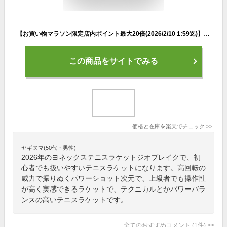
【お買い物マラソン限定店内ポイント最大20倍(2026/2/10 1:59迄)】 お買い得スペシャルプライス ヨネックス 軟式テニスラケット ジオブレイク 80V ソフトテニス GEO80V フレームのみ
この商品をサイトでみる
価格と在庫を
楽天
でチェック
>>
ヤギヌマ(50代・男性)
2026年のヨネックステニスラケットジオブレイクで、初
心者でも扱いやすいテニスラケットになります。高回転の
威力で振りぬくパワーショット次元で、上級者でも操作性
が高く実感できるラケットで、テクニカルとかパワーバラ
ンスの高いテニスラケットです。
全てのおすすめコメント
(
1
件)
>