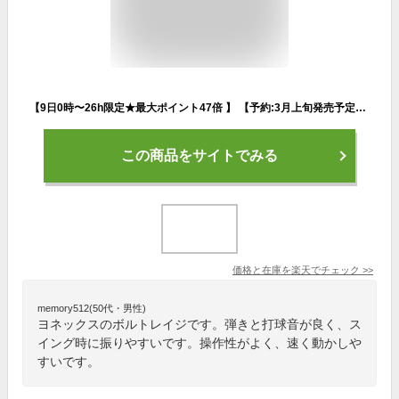
【9日0時〜26h限定★最大ポイント47倍 】 【予約:3月上旬発売予定】YONEX ボルトレイジ 5V 02VR5V-653 2026SS ジュエルブルー ボレー重視モデル 前衛 軟式テニス ソフトテニス ヨネックス VOLTRAGE 5V
この商品をサイトでみる
価格と在庫を
楽天
でチェック
>>
memory512(50代・男性)
ヨネックスのボルトレイジです。弾きと打球音が良く、ス
イング時に振りやすいです。操作性がよく、速く動かしや
すいです。