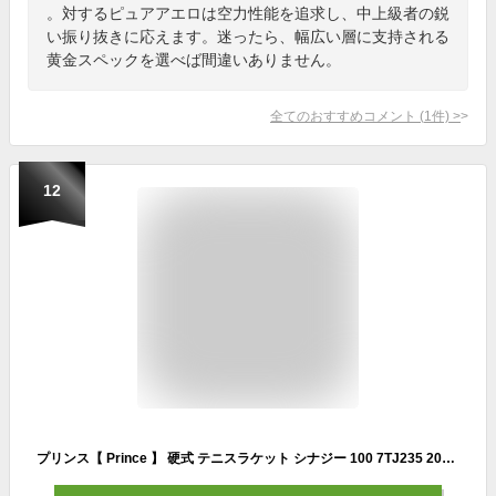
。対するピュアアエロは空力性能を追求し、中上級者の鋭
い振り抜きに応えます。迷ったら、幅広い層に支持される
黄金スペックを選べば間違いありません。
全てのおすすめコメント
(
1
件)
>
12
プリンス【 Prince 】 硬式 テニスラケット シナジー 100 7TJ235 2026年継続モデル【 SYNERGY 100 硬式ラケット ストリングス張上げ ガット張り上がり品 】【翌日配達対象】【メール便不可】[自社]