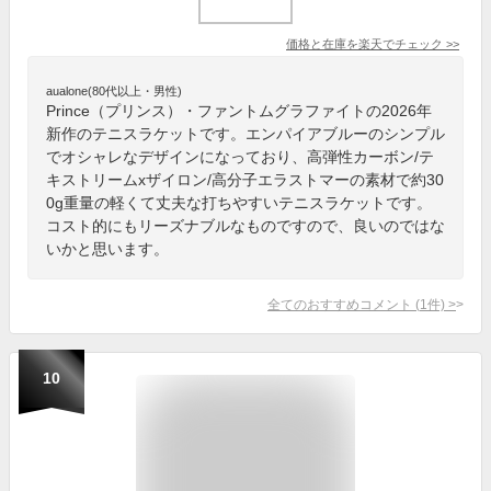
価格と在庫を
楽天
でチェック
>>
aualone(80代以上・男性)
Prince（プリンス）・ファントムグラファイトの2026年
新作のテニスラケットです。エンパイアブルーのシンプル
でオシャレなデザインになっており、高弾性カーボン/テ
キストリームxザイロン/高分子エラストマーの素材で約30
0g重量の軽くて丈夫な打ちやすいテニスラケットです。
コスト的にもリーズナブルなものですので、良いのではな
いかと思います。
全てのおすすめコメント
(
1
件)
>
10