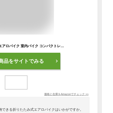
フィットネスバイク エアロバイク 室内バイク コンパクトレーニングバイク 家庭用 静音 折り畳み【16段階負荷調整・サドル8段調節】【腰部サポートとアームレスト付き】 アップグレード版ト収納 耐荷重160kg 組立簡単 日本語説明書付き X-bike (鈍色)
商品をサイトでみる
価格と在庫を
Amazon
でチェック
>>
納できる折りたたみ式エアロバイクはいかがですか。