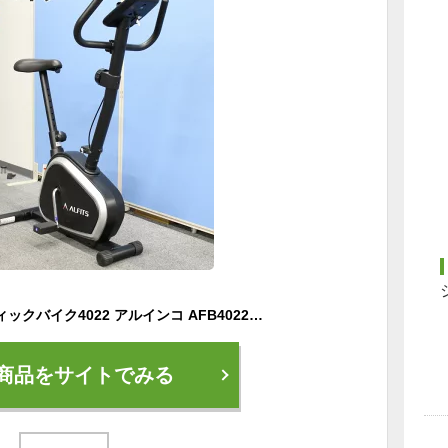
中古 エアロマグネティックバイク4022 アルインコ AFB4022 黒 エアロバイク 有酸素運動 ジムダイエット 初心者 簡単操作 地域限定送料無料 50-2AFB40B
商品をサイトでみる