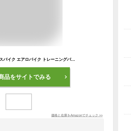
MOJEER フィットネスバイク エアロバイク トレーニングバイク 家庭用 静音 折り畳み【16段階負荷調整・サドル8段調節】【腰部サポートとアームレスト付き】 アップグレード版 室内バイク コンパクト収納 耐荷重160kg 組立簡単 日本語説明書付き 008 (鈍色，L)
商品をサイトでみる
価格と在庫を
Amazon
でチェック
>>