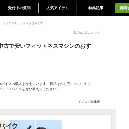
受付中の質問
人気アイテム
特集記事
質問
ージはプロモーションを含みます
81
View
18
コメント
中古で安いフィットネスマシンのおす
ロバイクの購入を考えています。新品は少し高いので、中古
のエアロバイクをぜひ教えてください！
モノスポ編集部