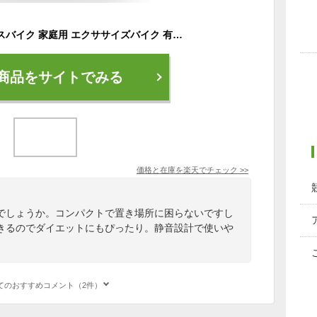
【公式】 フィットネスバイク 家庭用 エクササイズバイク 有酸素 運動 トレーニング バイク アップライト フィットネスマシン 筋トレバイク ダイエット コンパクト スポーツ 高齢者 家庭 簡単 自宅 運動器具 室内 SunRuck サンルック
商品をサイトでみる
価格と在庫を
楽天
でチェック
>>
でしょうか。コンパクトで置き場所に困らないですし
きるのでダイエットにもぴったり。静音設計で使いや
てのおすすめコメント（2件）