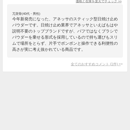
価格と在庫を
楽天
でチェック
>>
兀突骨(40代・男性)
今年新発売になった、アネッサのスティック型日焼け止め
パウダーです。日焼け止め業界でアネッサといえばもはや
説明不要のトップブランドですが、パフではなくブラシで
パウダーを乗せる形式を採用しているので持ち運びもスリ
ムで場所をとらず、片手でポンポンと操作できる利便性の
高さが実に考え抜かれている商品です。
全てのおすすめコメント
(
1
件)
>