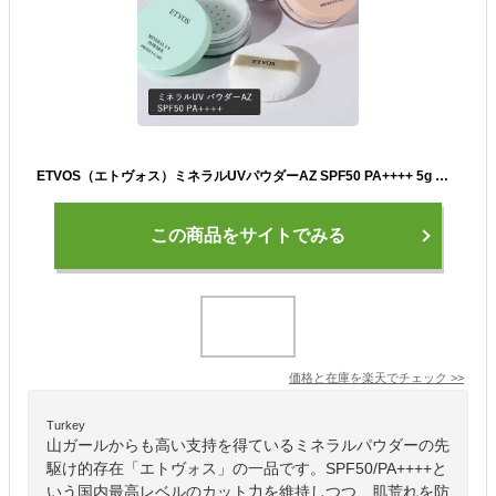
ETVOS（エトヴォス）ミネラルUVパウダーAZ SPF50 PA++++ 5g メイクアップ 日焼け止め UVパウダー フェイスパウダー カラーパウダー マット ツヤ 保湿 敏感肌 乾燥肌 透明感 石鹸オフ
この商品をサイトでみる
価格と在庫を
楽天
でチェック
>>
Turkey
山ガールからも高い支持を得ているミネラルパウダーの先
駆け的存在「エトヴォス」の一品です。SPF50/PA++++と
いう国内最高レベルのカット力を維持しつつ、肌荒れを防