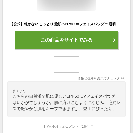
【公式】乾かない しっとり 艶肌 SPF50 UVフェイスパウダー 透明 ルース ツヤ肌 溶け込むトーンアップ オイルインパウダー設計SPF50 PA+++ 艶肌ルース 毛穴レス くすみ予防ビタミンC誘導体 日本製
この商品をサイトでみる
価格と在庫を
楽天
でチェック
>>
まくりん
こちらの自然派で肌に優しいSPF50 UVフェイスパウダー
はいかがでしょうか。肌に溶けこむようになじみ、毛穴レ
スで艶やかな肌をキープできますよ。登山にぴったり。
全てのおすすめコメント（2件）