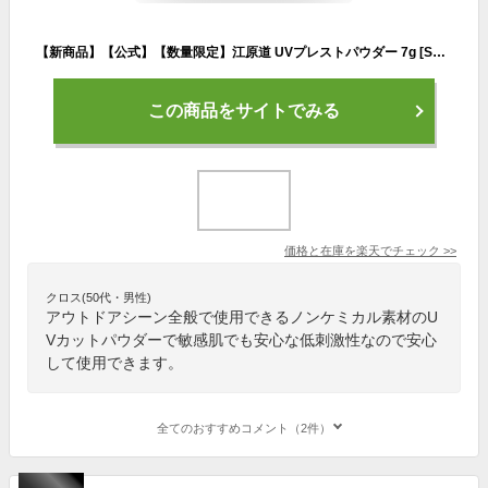
【新商品】【公式】【数量限定】江原道 UVプレストパウダー 7g [SPF50+ PA++++ 優しい時短 カバー 国産 日本 敏感肌 ヨレない 化粧崩れ ノンケミカル 紫外線 Koh Gen Do こうげんどう 正規品 UVパウダーくすみ テカリ防止 ブルベ イエベ］
この商品をサイトでみる
価格と在庫を
楽天
でチェック
>>
クロス(50代・男性)
アウトドアシーン全般で使用できるノンケミカル素材のU
Vカットパウダーで敏感肌でも安心な低刺激性なので安心
して使用できます。
全てのおすすめコメント（2件）