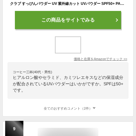
クラブ すっぴんパウダー UV 紫外線カット UVパウダー SPF50+ PA++++ 敏感肌でも使える
この商品をサイトでみる
価格と在庫を
Amazon
でチェック
>>
コーヒー三杯(40代・男性)
ヒアルロン酸やセラミド、カミツレエキスなどの保湿成分
が配合されているUVパウダーはいかがですか。SPFは50+
です。
全てのおすすめコメント（2件）
9