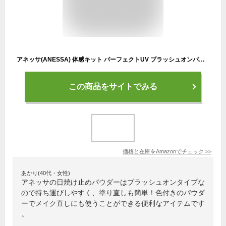
アネッサ(ANESSA) 体感キット パーフェクトUV ブラッシュオンパウダー 3g SPF50+・PA++++＋デイセラム小型付き | おしろい ・ フェイスパウダー | ルース(粉)タイプ | ほのかに香るフルーティーフローラル | 紫外線カット テカり 毛穴カバー 自然な仕上がり
この商品をサイトでみる
価格と在庫を
Amazon
でチェック
>>
あかり(40代・女性)
アネッサの日焼け止めパウダーはブラッシュオンタイプな
ので持ち運びしやすく、塗り直しも簡単！色付きのパウダ
ーでメイク直しにも使うことができる便利なアイテムです
。