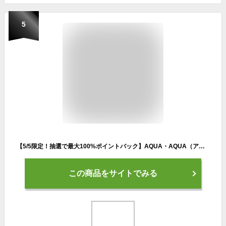
5
【5/5限定！抽選で最大100%ポイントバック】AQUA・AQUA（アクア・アクア）オーガニックフェイスパウダーUV SPF50／PA++++ | パールベージュ パールピンク AQUAAQUA パウダーファンデ アクアアクア パウダー uvパウダー フェイスパウダー
この商品をサイトでみる