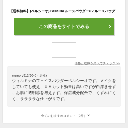
【送料無料】(ベルシーオ) BelleCio ルースパウダーUV ルースパウダー 日焼け止め uv 紫外線 カット 顔 用 SPF50+ パフ 付 白浮き 透明感 崩れにくい サラサラ テカリ 乾燥 防止 大容量 かがやくコスメ 公式 日本製 30g
この商品をサイトでみる
価格と在庫を
楽天
でチェック
>>
memory512(50代・男性)
ウィルミナのフェイスパウダーベルシーオです。メイクを
していても使え、ＵＶカット効果は高いですが白浮きせず
、お肌に透明感を与えます。保湿成分配合で、くずれにく
く、サラサラな仕上がりです。
全てのおすすめコメント（2件）