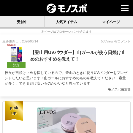
受付中
人気アイテム
マイページ
本ページはプロモーションを含みます
最終更新日：2026/06/14
533
View
47
コメント
【登山用UVパウダー】山ガールが使う日焼け止
めのおすすめを教えて！
決定
彼女が日焼け止めを探しているので、登山のときに使うUVパウダーをプレゼ
ントしたいと思います！山ガールにおすすめのものを教えてください！容量
が多く、できるだけ安いものがいいなと思っています！
モノスポ編集部
pick
up