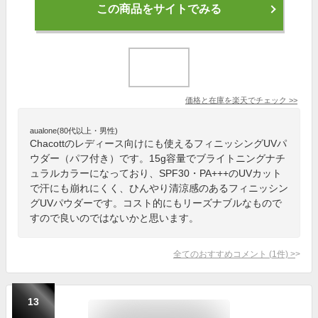
この商品をサイトでみる
価格と在庫を
楽天
でチェック
>>
aualone(80代以上・男性)
Chacottのレディース向けにも使えるフィニッシングUVパ
ウダー（パフ付き）です。15g容量でブライトニングナチ
ュラルカラーになっており、SPF30・PA+++のUVカット
で汗にも崩れにくく、ひんやり清涼感のあるフィニッシン
グUVパウダーです。コスト的にもリーズナブルなもので
すので良いのではないかと思います。
全てのおすすめコメント
(
1
件)
>
13