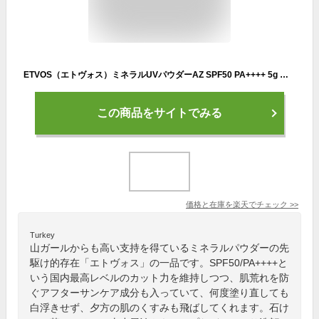
ETVOS（エトヴォス）ミネラルUVパウダーAZ SPF50 PA++++ 5g メイクアップ 日焼け止め UVパウダー フェイスパウダー カラーパウダー マット ツヤ 保湿 敏感肌 乾燥肌 透明感 石鹸オフ
この商品をサイトでみる
価格と在庫を
楽天
でチェック
>>
Turkey
山ガールからも高い支持を得ているミネラルパウダーの先
駆け的存在「エトヴォス」の一品です。SPF50/PA++++と
いう国内最高レベルのカット力を維持しつつ、肌荒れを防
ぐアフターサンケア成分も入っていて、何度塗り直しても
白浮きせず、夕方の肌のくすみも飛ばしてくれます。石け