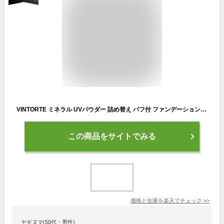
VINTORTE ミネラル UVパウダー 詰め替え パフ付 ファンデーション 50 代 フェイスパウダー 無添加 パウダーファンデーション カバー力 汗に強い ミネラルファンデーション シワ 伸ばし シミ 隠し 崩れない マスクにつかない ファンデーション シルクパウダー 母の日
この商品をサイトでみる
価格と在庫を
楽天
でチェック
>>
ヤギヌマ(50代・男性)