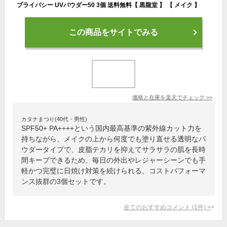
プライバシー UVパウダー50 3個 送料無料【 黒龍堂 】 【 メイク 】
この商品をサイトでみる
価格と在庫を
楽天
でチェック
>>
カタナまつり(40代・男性)
SPF50+ PA++++という国内最高基準の紫外線カット力を
持ちながら、メイクの上から何度でも塗り直せる透明なパ
ウダータイプで、皮脂テカリを抑えてサラサラの肌を長時
間キープできるため、毎日の外出やレジャーシーンでも手
軽かつ完璧に日焼け対策を続けられる、コストパフォーマ
ンス抜群の3個セットです。
全てのおすすめコメント
(
1
件)
>