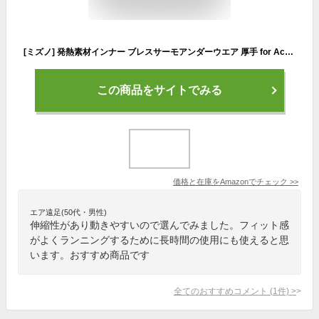
[ミズノ] 発熱素材インナー ブレスサーモアンダーウエア 厚手 for Active ロングタイツ C2JBA842 ブラック M
この商品をサイトでみる
価格と在庫を
Amazon
でチェック
>>
エア遠足(50代・男性)
伸縮性があり動きやすいので選んでみました。フィット感
がよくランニングするために長時間の使用にも使えると思
います。おすすめ商品です
全てのおすすめコメント
(
1
件)
>