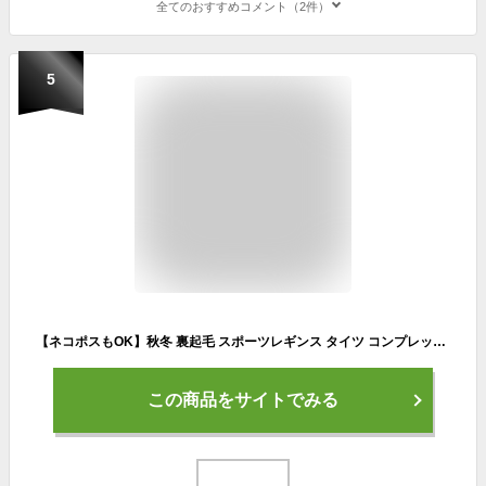
全てのおすすめコメント（2件）
5
【ネコポスもOK】秋冬 裏起毛 スポーツレギンス タイツ コンプレッション 【FILA(フィラ)】 レディース アンダーウェア ランニング ジョギング 無地 女性 スポーツウェア あたたかい 10分丈 黒 M/L/LL
この商品をサイトでみる