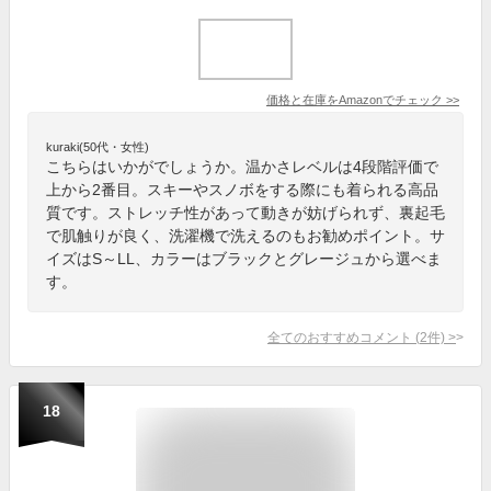
価格と在庫を
Amazon
でチェック
>>
kuraki(50代・女性)
こちらはいかがでしょうか。温かさレベルは4段階評価で
上から2番目。スキーやスノボをする際にも着られる高品
質です。ストレッチ性があって動きが妨げられず、裏起毛
で肌触りが良く、洗濯機で洗えるのもお勧めポイント。サ
イズはS～LL、カラーはブラックとグレージュから選べま
す。
全てのおすすめコメント
(
2
件)
>
18