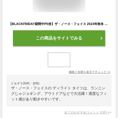
【BLACKFRIDAY期間中P5倍】ザ・ノース・フェイス 2024年秋冬 ディライト タイツ レディース NBW32481 K MS SB TD ウィメンズ ランニング ジョギング アウトドア スポーツ スパッツ
この商品をサイトでみる
価格と在庫を
楽天
でチェック
>>
ともぞう(50代・女性)
ザ・ノース・フェイスの ディライト タイツは、ランニン
グじゃジョギング、アウトドアなどで大活躍！適度なフィ
ット感があり動きやすいです。
全てのおすすめコメント
(
1
件)
>