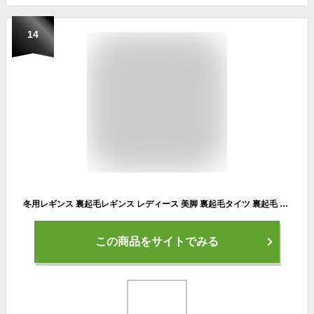
14
冬用レギンス 裏起毛レギンス レディース 美脚 裏起毛タイツ 裏起毛 パンツ ヨガウェア スポーツウェア ランニング 冬用 暖かい ボトムス 防寒 ヨガ 女性 トレーニング ストレッチ 吸水速乾 無地 フィットネス ジム 運動着 機能性 伸縮性 ダイエット トレーニングウェア
この商品をサイトでみる