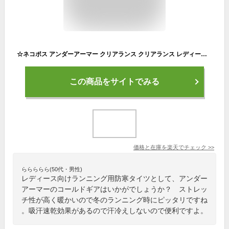
☆ネコポス アンダーアーマー クリアランス クリアランス レディース インナー ロングタイツ スパッツ UA コールドギア オーセンティック レギンス 防寒 コンプレッション ベースレイヤー 保温 吸汗速乾 伸縮性 ストレッチ ランニング UNDER ARMOUR 1368700 あす楽 対応可
この商品をサイトでみる
価格と在庫を
楽天
でチェック
>>
ららららら(50代・男性)
レディース向けランニング用防寒タイツとして、アンダー
アーマーのコールドギアはいかがでしょうか？ ストレッ
チ性が高く暖かいので冬のランニング時にピッタリですね
。吸汗速乾効果があるので汗冷えしないので便利ですよ。