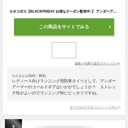
☆ネコポス【BLACKFRIDAY お得なクーポン配布中♪】 アンダーアーマー クリアランス クリアランス UNDER ARMOUR ウィメンズ トレーニング レギンス＆タイツ UAコールドギア オーセンティック レギンス ベースレイヤー ウィメンズ 1368700 あす楽 対応可
この商品をサイトでみる
価格と在庫を
楽天
でチェック
>>
ららららら(50代・男性)
レディース向けランニング用防寒タイツとして、アンダー
アーマーのコールドギアはいかがでしょうか？ ストレッ
チ性がよいのでランニング時にピッタリですね。
全てのおすすめコメント
(
1
件)
>
9