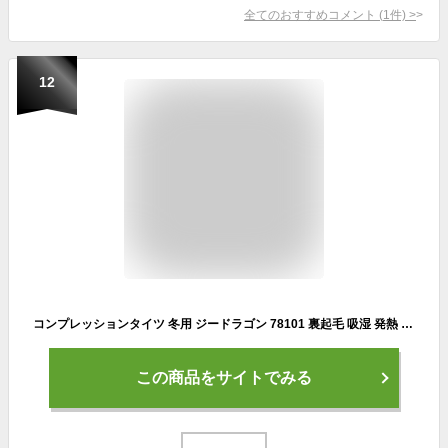
全てのおすすめコメント
(
1
件)
>
12
コンプレッションタイツ 冬用 ジードラゴン 78101 裏起毛 吸湿 発熱 吸汗 速乾 ストレッチ 消臭 抗菌 メンズ レディース コンプレッションウェア レギンス スパッツ カジュアル スポーツ ランニング 作業服 作業着 防寒 Z-DRAGON 自重堂 『SS～EL』
この商品をサイトでみる