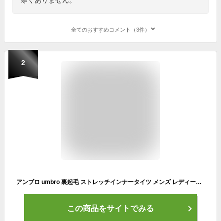
全てのおすすめコメント（3件）
2
アンブロ umbro 裏起毛 ストレッチインナータイツ メンズ レディース/スポーツウェア 保温 アンダー スパッツ サッカー フットボール トレーニング ランニング ジム ジョギング 男女兼用 秋冬 レギンス ボトムス パンツ/UUUUJM06【返品不可】
この商品をサイトでみる