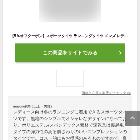
【5％オフクーポン】スポーツタイツ ランニングタイツ メンズ レディース スパッツ 秋 冬 インナー レギンス 速乾/裏起毛 スポーツレギンス アンダータイツ スポーツウェア トレーニングウェア 無地 ももひき 大きいサイズ 【QC】
この商品をサイトでみる
価格と在庫を
楽天
でチェック
>>
aualone(80代以上・男性)
レディース向け冬のランニングに着用できるスポーツタイ
ツです。無地のシンプルでオシャレなデザインになってお
り、ポリエステル/スパンデックス素材で速乾又は裏起毛
タイプの弾力性のある肌ざわりのいいコンプレッションの
タイツです。コスト的にもお得感のあるものですので、良