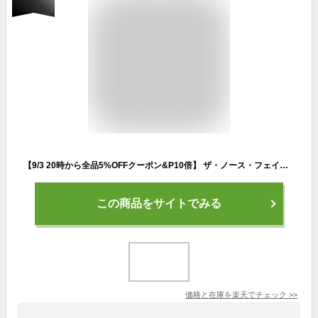
【9/3 20時から全品5%OFFクーポン&P10倍】 ザ・ノース・フェイス THE NORTH FACE アウトドア ワンマイル16 メンズ レディース リュック かばん バックパック 16L ランニング 軽量 シンプル ファスナー式 PC収納可能 フィット 揺れ軽減 NM62461
この商品をサイトでみる
価格と在庫を
楽天
でチェック
>>