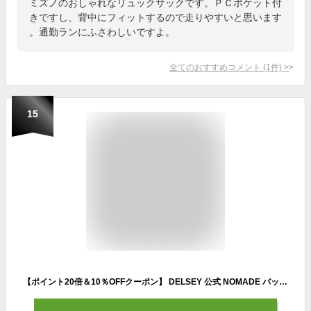
ミズノのおしゃれなリュックサックです。ＰＣポケット付
きですし、背中にフィットするので走りやすいと思います
。通勤ランにふさわしいですよ。
全てのおすすめコメント
(
1
件)
>
15
【ポイント20倍＆10％OFFクーポン】 DELSEY 公式 NOMADE バックパック リュック 12L Sサイズ 軽量 ノートPC保護 アンチRFID スキミング防止 機内持ち込み 国際保証付 delsey paris デルセー 海外ブランド おしゃれ