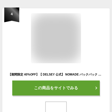
4
【期間限定 40%OFF】【 DELSEY 公式】 NOMADE バックパック リュック 28L Mサイズ 軽量 ノートPC保護 アンチRFID スキミング防止 機内持ち込み 国際保証付 delsey paris デルセー 海外ブランド おしゃれ
この商品をサイトでみる