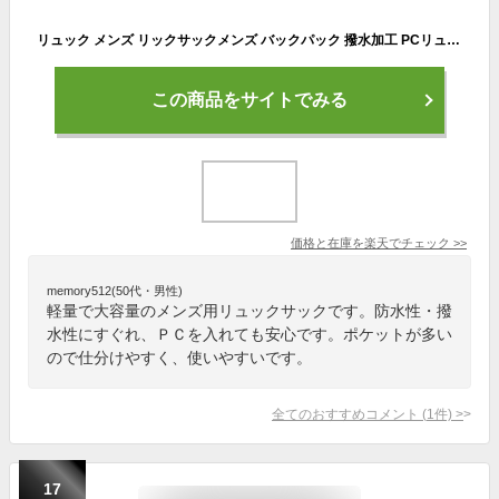
リュック メンズ リックサックメンズ バックパック 撥水加工 PCリュック 軽量 大容量 カジュアル 通勤 通学 出張 旅行 学生
この商品をサイトでみる
価格と在庫を
楽天
でチェック
>>
memory512(50代・男性)
軽量で大容量のメンズ用リュックサックです。防水性・撥
水性にすぐれ、ＰＣを入れても安心です。ポケットが多い
ので仕分けやすく、使いやすいです。
全てのおすすめコメント
(
1
件)
>
17