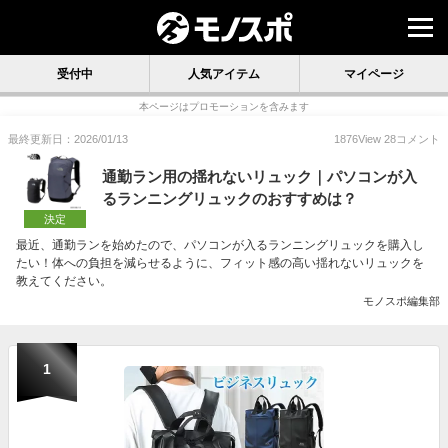
受付中
人気アイテム
マイページ
本ページはプロモーションを含みます
最終更新日：2026/01/13
1876
View
28
コメント
通勤ラン用の揺れないリュック｜パソコンが入
るランニングリュックのおすすめは？
決定
最近、通勤ランを始めたので、パソコンが入るランニングリュックを購入し
たい！体への負担を減らせるように、フィット感の高い揺れないリュックを
教えてください。
モノスポ編集部
1