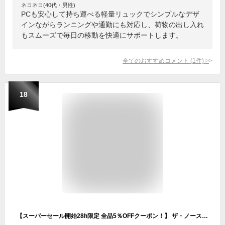
ネコネコ(40代・男性)
PCも安心して持ち運べる軽量リュックでシンプルなデザ
インながらランニングや通勤にも対応し、荷物の出し入れ
もスムーズで毎日の移動を快適にサポートします。
全てのおすすめコメント
(
1
件)
>
18
【スーパーセール開始28h限定 全品5％OFFクーポン！】 ザ・ノース・フェイス THE NORTH FACE アウトドア ワンマイル22 リュック かばん バックパック デイパック 22L ランニング 軽量 シンプル ファスナー式 PC収納可能 サイドメッシュポケット フィット NM62460