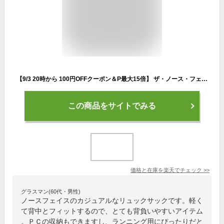
【9/3 20時から 100円OFFクーポン＆P最大15倍】 ザ・ノース・フェイス THE NORTH FACE アウトドア ワンマイル16 メンズ レディース リュック かばん バックパック 16L ランニング 軽量 シンプル ファスナー式 PC収納可能 フィット 揺れ軽減 NM62461
この商品をサイトでみる
価格と在庫を
楽天
でチェック
>>
グラスマン(60代・男性)
ノースフェイスのカジュアルなリュックサックです。軽く
て背中とフィットするので、とても背負いやすいアイテム
。ＰＣの収納もできますし、ランニング用にぴったりだと