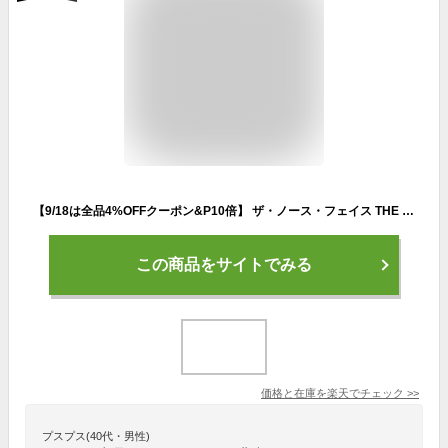
【9/18は全品4%OFFクーポン&P10倍】 ザ・ノース・フェイス THE NORTH FACE アウトドア ワンマイル22 リュック かばん バックパック デイパック 22L ランニング 軽量 シンプル ファスナー式 PC収納可能 サイドメッシュポケット フィット NM62460
この商品をサイトでみる
価格と在庫を
楽天
でチェック
>>
プスプス(40代・男性)