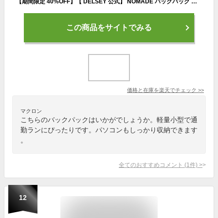
【期間限定 40%OFF】【 DELSEY 公式】 NOMADE バックパック リュック 40L Lサイズ 軽量 ノートPC保護 アンチRFID スキミング防止 機内持ち込み 国際保証付 delsey paris デルセー 海外ブランド おしゃれ
この商品をサイトでみる
価格と在庫を
楽天
でチェック
>>
マクロン
こちらのバックパックはいかがでしょうか。軽量小型で通
勤ランにぴったりです。パソコンもしっかり収納できます
。
全てのおすすめコメント
(
1
件)
>
12