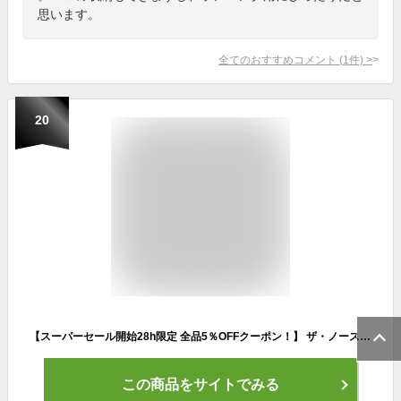
思います。
全てのおすすめコメント
(
1
件)
>
20
【スーパーセール開始28h限定 全品5％OFFクーポン！】 ザ・ノース・フェイス THE NORTH FACE アウトドア ワンマイル16 メンズ レディース リュック かばん バックパック 16L ランニング 軽量 シンプル ファスナー式 PC収納可能 フィット 揺れ軽減 NM62461
この商品をサイトでみる