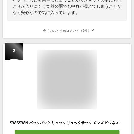
こりが入りにくく突然の雨でも中身が濡れてしまうことが
なく安心なので気に入っています。
全てのおすすめコメント（2件）
2
SWISSWIN バックパック リュック リュックサック メンズ ビジネスバッグ かばん 鞄 カバン BAG レディース 通勤 通学 大容量 旅行用バック ポケット 多い ブランド 軽量 アウトドア 高校生 大人 PC収納 小物入れ サイトポケット ウエストベルト ギフト