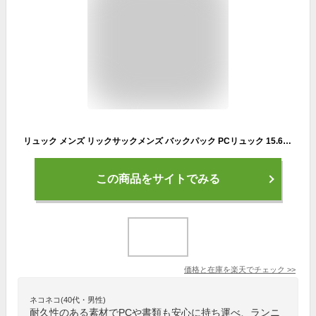
リュック メンズ リックサックメンズ バックパック PCリュック 15.6インチ USBポート 軽量 撥水 大容量 カジュアル おしゃれ 通勤 通学 出張 旅行 学生
この商品をサイトでみる
価格と在庫を
楽天
でチェック
>>
ネコネコ(40代・男性)
耐久性のある素材でPCや書類も安心に持ち運べ、ランニ