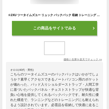
☆2XU ツータイムズユー リュック バックパック 収納 トレーニング 移動 耐久性 ボトル パソコン シューズ ポケット 25L 移動 通勤 通学 チーム UQ7031G BLK/ALO ブラック 黒 送料無料 あす楽
この商品をサイトでみる
価格と在庫を
楽天
でチェック
>>
オロロ(40代・男性)
こちらのツータイムズユーのバックパックはいかがでしょ
うか？素早くアクセスできるノートパソコン用のポケット
が備わった、パッド入りショルダーストラップ・人間工学
に基づいたバックパネル・チェストストラップが快適な背
負い心地を提供してくれるバックパックです。耐久性に優
れた構造で、ランニングなどのトレーニングにも耐えられ
るよう設計されています。必需品を収納して快適に走るこ