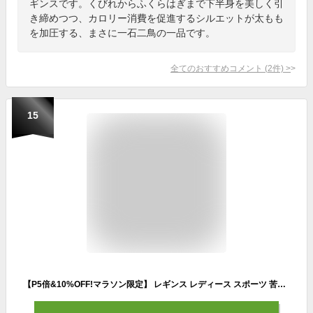
ギンスです。くびれからふくらはぎまで下半身を美しく引
き締めつつ、カロリー消費を促進するシルエットが太もも
を加圧する、まさに一石二鳥の一品です。
全てのおすすめコメント
(
2
件)
>
15
【P5倍&10%OFF!マラソン限定】 レギンス レディース スポーツ 苦しくない 10分丈 UVカット スパッツ スポーツレギンス テニス マラソン ヨガ ピラティス ゴルフ 登山 陸上 バスケ ランニング ウォーキング 新体操 バレエ 部活 吸汗速乾 夏 UV pc-201