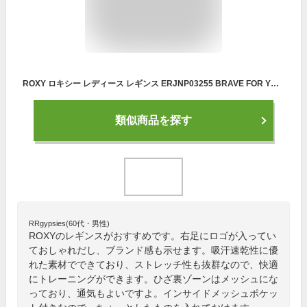
ROXY ロキシー レディース レギンス ERJNP03255 BRAVE FOR YOU PANT 吸汗 速乾 メッシュ フィットネス ヨガ ランニング ジム 【あす楽対応】
類似商品を探す
RRgypsies(60代・男性)
ROXYのレギンスがおすすめです。右足にロゴが入ってい
ておしゃれだし、ブランド感も示せます。吸汗速乾性に優
れた素材でできており、ストレッチ性も抜群なので、快適
にトレーニングができます。ひざ裏ゾーンはメッシュにな
っており、通気もよいですよ。インサイドメッシュポケッ