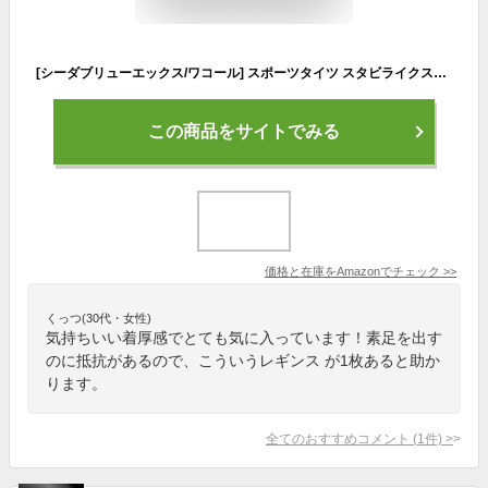
[シーダブリューエックス/ワコール] スポーツタイツ スタビライクスモデル (ロング丈) 吸汗速乾 UVカット レディース BL LP
この商品をサイトでみる
価格と在庫を
Amazon
でチェック
>>
くっつ(30代・女性)
気持ちいい着厚感でとても気に入っています！素足を出す
のに抵抗があるので、こういうレギンス が1枚あると助か
ります。
全てのおすすめコメント
(
1
件)
>