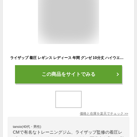
ライザップ 着圧 レギンス レディース 年間 グンゼ 10分丈 ハイウエスト カロリー消費 美脚 加圧 コンプレッション設計 ライトスポーツ ジム ウォーキング ぽっこりお腹 引き締め 足痩せ 脚細 美尻 ヒップアップ 黒 おうち時間 RIZAP GUNZE RZF203 M-LL GUNZE21
この商品をサイトでみる
価格と在庫を
楽天
でチェック
>>
tansio(40代・男性)
CMで有名なトレーニングジム、ライザップ監修の着圧レ