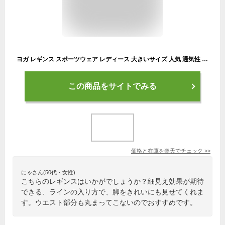
ヨガ レギンス スポーツウェア レディース 大きいサイズ 人気 通気性 吸汗速乾性抜群 美脚 レギンス ストレッチ 薄手 10分丈 ロング丈 ヨガパンツ スパッツ フィットネス ヨガウエア ジムウェア トレーニングウェア ワークアウト ルームウェア M L XL XXL y6
この商品をサイトでみる
価格と在庫を
楽天
でチェック
>>
にゃさん(50代・女性)
こちらのレギンスはいかがでしょうか？細見え効果が期待
できる、ラインの入り方で、脚をきれいにも見せてくれま
す。ウエスト部分も丸まってこないのでおすすめです。