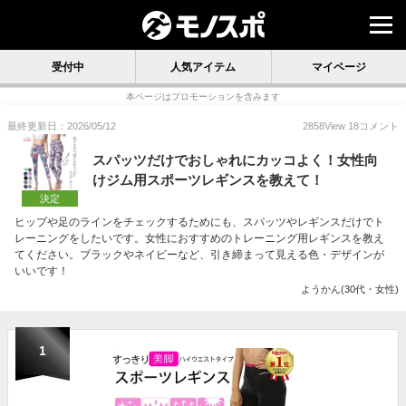
受付中
人気アイテム
マイページ
本ページはプロモーションを含みます
最終更新日：2026/05/12
2858
View
18
コメント
スパッツだけでおしゃれにカッコよく！女性向
けジム用スポーツレギンスを教えて！
決定
ヒップや足のラインをチェックするためにも、スパッツやレギンスだけでト
レーニングをしたいです。女性におすすめのトレーニング用レギンスを教え
てください。ブラックやネイビーなど、引き締まって見える色・デザインが
いいです！
ようかん(30代・女性)
1