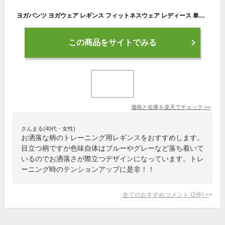
ヨガパンツ ヨガウェア レギンス フィットネスウェア レディース 単品 かわいい おしゃれ 速乾 スポーツウェア 体型カバー 大きいサイズ 柄 ダンス 派手 トレーニング ウォーキング ジョギング エクササイズ エアロビクス サイクリング ジム 体操 サイクリング S M L XL
この商品をサイトでみる
価格と在庫を
楽天
でチェック
>>
さんまる(40代・女性)
お洒落な柄のトレーニング用レギンスをおすすめします。
目立つ柄ですが色味自体はブルーやグレーなど落ち着いて
いるのでお洒落さが際立つデザインになっています。トレ
ーニング時のテンションアップに是非！！
全てのおすすめコメント
(
2
件)
>