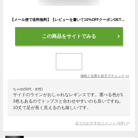
【メール便で送料無料】【レビューを書いて10%OFFクーポンGET】レギンス ラインレギンス スパッツ ジャージ ストレッチパンツ サイドライン ヨガパンツ スポーツ ジム フィットネス ライン入り 9分丈 10分丈 上下 ルームウェア おしゃれ 可愛い 部屋着 春夏 秋冬 レディース
この商品をサイトでみる
価格と在庫を
楽天
でチェック
>>
ちゃゆ(50代・女性)
サイドのラインがおしゃれなレギンスです。選べる色が1
3色もあるのでトップスと合わせやすいのも良いですね。
10丈で足が長く見えるのも嬉しいです。
全てのおすすめコメント
(
4
件)
>