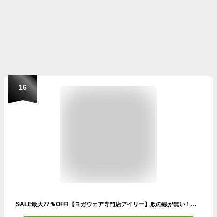
16
SALE最大77％OFF!【ヨガウェア専門店アイリー】股の線が無い！ヨガレギンス レディース 10分丈 華やか 柄 美脚 桃尻 ピラティス ヨガウェア おしゃれ スパッツ スポーツ ホットヨガ ランニング 筋トレ ヨガパンツ 動きやすい 体型カバー 水陸両用 夏 ラッシュガード