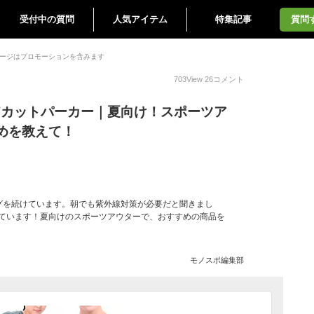
受付中の質問
人気アイテム
特集記事
質問
ージはプロモーションを含みます
703
View
26
コメント
Vカットパーカー｜夏向け！スポーツア
めを教えて！
グを続けています。朝でも紫外線対策が必要だと聞きまし
しています！夏向けのスポーツアウターで、おすすめの商品を
モノスポ編集部