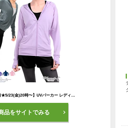
【20%OFF対象&P5倍★5/23(金)20時〜】UVパーカー レディース フィットネス パーカー UVカット 指穴 ランニング マラソン 散歩 伸縮性 ダンス ヨガ 紫外線対策 吸汗速乾 UVCUT
商品をサイトでみる