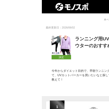
本ペ
最終更新日：2026/06/02
ランニング用U
ウターのおすす
決定
今年からダイエット目的で、早朝ランニン
て、UVカットパーカーを買いたいなと探
教えて！
1