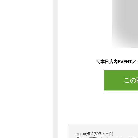
この
memory512(50代・男性)