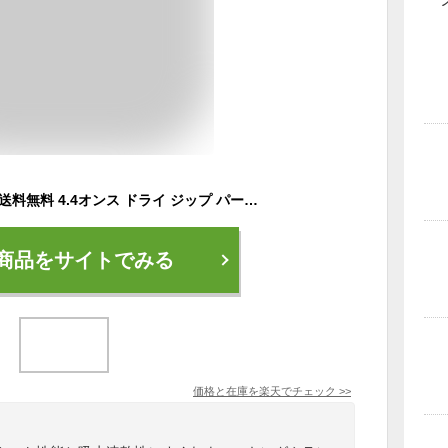
＼本日店内EVENT／ 送料無料 4.4オンス ドライ ジップ パーカー レディース メンズ 薄手 春 おしゃれ 大きいサイズ トップス 長袖 ユニセックス メッシュ 吸汗速乾 吸水速乾 UVカット 紫外線対策 ウォーキング トレーニング スポーツ ランニング メール便
商品をサイトでみる
価格と在庫を
楽天
でチェック
>>