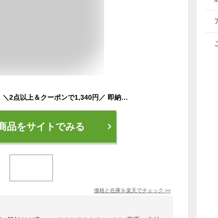
【期間限定50%OFF】＼2点以上＆クーポンで1,340円／ 即納 UV パーカー ラッシュガード レディース メンズ 長袖 指穴 速乾 水着 体型カバー 日焼け防止 接触冷感 軽量 涼しい UPF50+ ひんやり UV カットアームカバー 帽子 大きいサイズ 紫外線対策
商品をサイトでみる
価格と在庫を
楽天
でチェック
>>