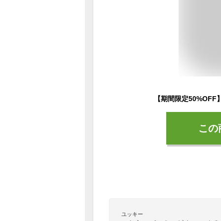
この
ユッキー