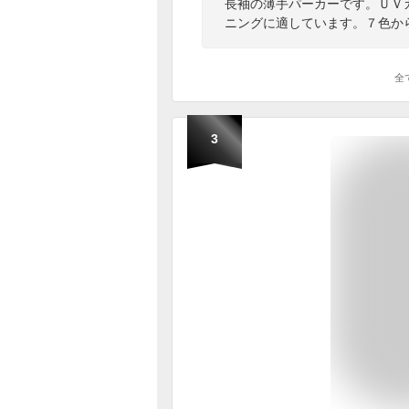
長袖の薄手パーカーです。ＵＶ
ニングに適しています。７色か
全
3