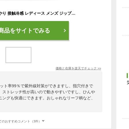
ラッシュガード ひんやり 接触冷感 レディース メンズ ジップパーカー 指穴 uvカット UPF50 トップス ロングスリーブ 涼しい おしゃれ ZIPパーカー ランニング ジョギング スポーツウエア 速乾性 フード付き 羽織り 紫外線対策 紫外線 日除け
商品をサイトでみる
価格と在庫を
楽天
でチェック
>>
ット率99％で紫外線対策ができますし、指穴付きで
。ストレッチ性が高いので動きやすいですし、ひんや
ニングも快適にできます。おしゃれなリーフ柄など、
てのおすすめコメント（3件）