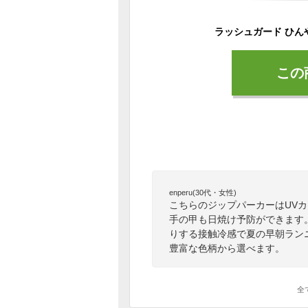
この
enperu(30代・女性)
こちらのジップパーカーはUVカ
手の甲も日焼け予防ができます
りする接触冷感で夏の早朝ラン
豊富な色柄から選べます。
全