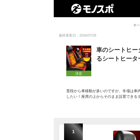
本ペ
最終更新日：2026/07/28
車のシートヒー
るシートヒータ
決定
普段から車移動が多いのですが、冬場は車
したい！座席の上からそのまま設置できる
1