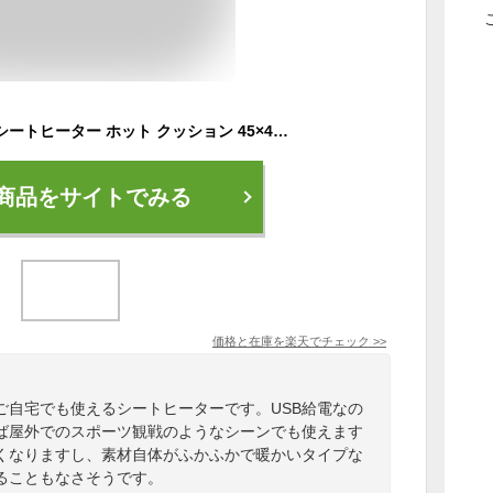
【屋外でも使える】 シートヒーター ホット クッション 45×45 USB 座布団 ホットカーペット ミニ ヒーター ホットマット カーシート 電熱 オフィス 寒さ対策 ヒート 後付け 車 おしゃれ あったかグッズ あったか 椅子用 いす ヒーター付き 秋 冬
商品をサイトでみる
価格と在庫を
楽天
でチェック
>>
ご自宅でも使えるシートヒーターです。USB給電なの
ば屋外でのスポーツ観戦のようなシーンでも使えます
くなりますし、素材自体がふかふかで暖かいタイプな
ることもなさそうです。