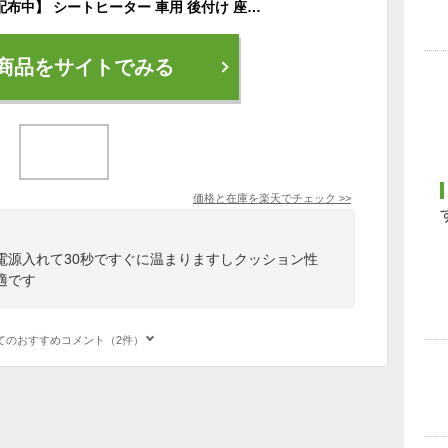
【15％OFFクーポン配布中】 シートヒーター 車用 後付け 座布団 車 12v 24v シガーソケット 運転席 助手席 カーシート ヒーター ホットカーシート シートカバー 防寒対策 暖房 幅広い車種に対応
商品をサイトでみる
価格と在庫を
楽天
でチェック
>>
電源入れて30秒ですぐに温まりますしクッション性
適です
てのおすすめコメント（2件）