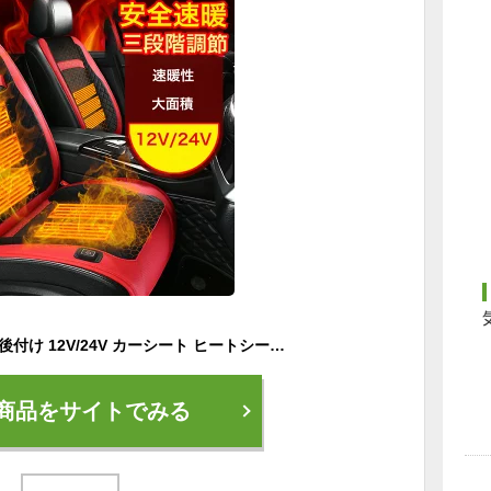
車用 シートヒーター 後付け 12V/24V カーシート ヒートシート 3段階温度調節 運転席 助手席 暖かい 車用 ホットカーシート カーシートカバー 過熱防止 温度調節機能 ヒートシート 暖房 車載用 カーシート 滑り止め 車シートクッション【単品販売】
商品をサイトでみる