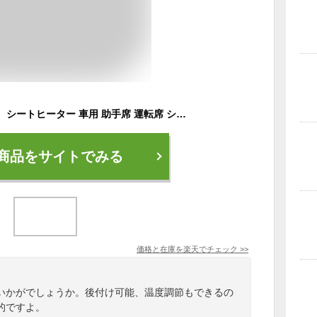
10%OFF【一部即納】 シートヒーター 車用 助手席 運転席 シートヒーター 後付け 12V 24V 2人掛け用 運転席+助手席 温度調節 カーシート 後付け シートカバー 暖房 カーシートヒーター 車用ホットカーシート シガーソケット 冬 暖かい 過熱保護 プレゼント 防寒
商品をサイトでみる
価格と在庫を
楽天
でチェック
>>
いかがでしょうか。後付け可能、温度調節もできるの
的ですよ。