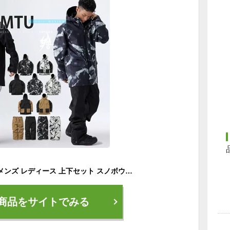
スノーボードウェア メンズ レディース 上下セット スノボウェア スノボー スキー ジャケット パンツ セットアップ MTU エムティーユー 全10色 黒 白 6サイズ ユニセックス ジュニア 小さい 大きいサイズ XS/S/M/L/XL/XXL 2024-2025
商品をサイトでみる