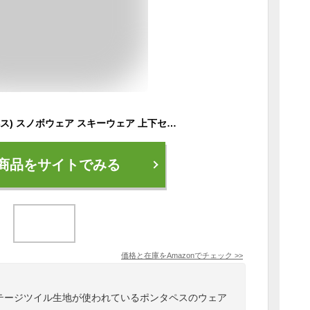
PONTAPES(ポンタぺス) スノボウェア スキーウェア 上下セット 2点セット メンズ レディース 6サイズ ダークカーキ/ブラック Lサイズ スノーウェア スノーボードウェア ジャケット パンツ 滑雪服
商品をサイトでみる
価格と在庫を
Amazon
でチェック
>>
ンテージツイル生地が使われているポンタペスのウェア