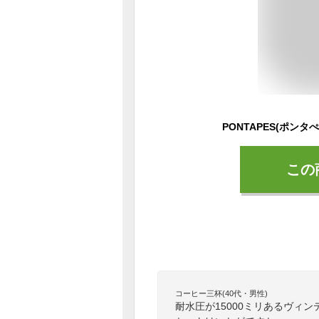
この
コーヒー三杯(40代・男性)
耐水圧が15000ミリあるヴィ