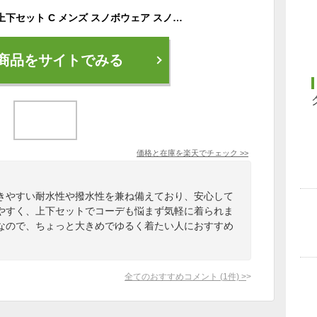
スノーボードウェア 上下セット C メンズ スノボウェア スノボ スノボー ボード ジャケット パンツ スキーウェア ウエア セットアップ 2点セット 撥水 中綿なし レディース 大きいサイズ DLITE
商品をサイトでみる
価格と在庫を
楽天
でチェック
>>
きやすい耐水性や撥水性を兼ね備えており、安心して
やすく、上下セットでコーデも悩まず気軽に着られま
なので、ちょっと大きめでゆるく着たい人におすすめ
全てのおすすめコメント
(
1
件)
>