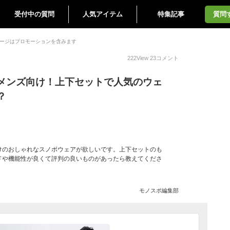
受付中の質問
人気アイテム
特集記事
質問
ージはプロモーションを含みます
222
View
23
コメント
メンズ向け！上下セットで人気のウェ
？
けのおしゃれなスノボウェアが欲しいです。上下セットのも
ドや機能性が良くて評判の良いものがあったら教えてくださ
モノスポ編集部