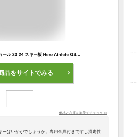
ROSSIGNOL ロシニョール 23-24 スキー板 Hero Athlete GS Pro(R21Pro) +NX10GW ヒーローアスリートGSプロ (専用金具付) 基礎スキー レース ジュニア 早期予約
商品をサイトでみる
価格と在庫を
楽天
でチェック
>>
キーはいかがでしょうか。専用金具付きですし滑走性