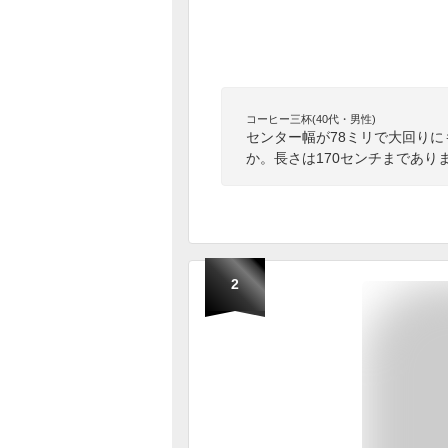
コーヒー三杯(40代・男性)
センター幅が78ミリで大回りに
か。長さは170センチまであり
2