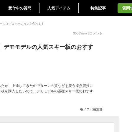
受付中の質問
人気アイテム
特集記事
質問
ージはプロモーションを含みます
3036
View
2
コメント
】デモモデルの人気スキー板のおすす
したが、上達してきたのでターンの質などを競う採点競技に
ー板を購入したいので、デモモデルの基礎スキー板のおすす
モノスポ編集部