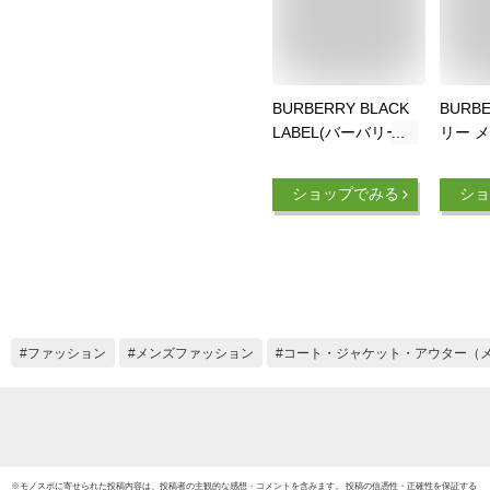
BURBERRY BLACK
BURB
LABEL(バーバリーブ
リー 
ラックレーベル) ス
ン 805
テンカラーコート L
LEED
ショップでみる
ショ
サイズ ブラック
BMA29-106-09 メン
ズ
【100061546005】
ファッション
メンズファッション
コート・ジャケット・アウター（
※
モノスポ
に寄せられた投稿内容は、投稿者の主観的な感想・コメントを含みます。 投稿の信憑性・正確性を保証する