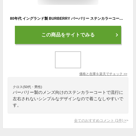
80年代 イングランド製 BURBERRY バーバリー ステンカラーコート ユーロ ヨーロッパ古着 ベージュ (メンズ M相当) O0097
この商品をサイトでみる
価格と在庫を
楽天
でチェック
>>
クロス(50代・男性)
バーバリー製のメンズ向けのステンカラーコートで流行に
左右されないシンプルなデザインなので着こなしやすいで
す。
全てのおすすめコメント
(
1
件)
>