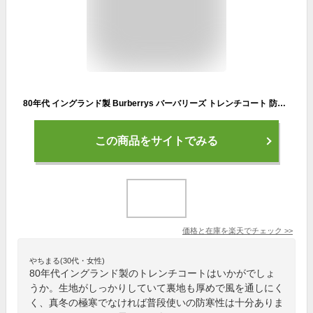
80年代 イングランド製 Burberrys バーバリーズ トレンチコート 防寒 ユーロ ヨーロッパ古着 ベージュ (メンズ L相当) O6443
この商品をサイトでみる
価格と在庫を
楽天
でチェック
>>
やちまる(30代・女性)
80年代イングランド製のトレンチコートはいかがでしょ
うか。生地がしっかりしていて裏地も厚めで風を通しにく
く、真冬の極寒でなければ普段使いの防寒性は十分ありま