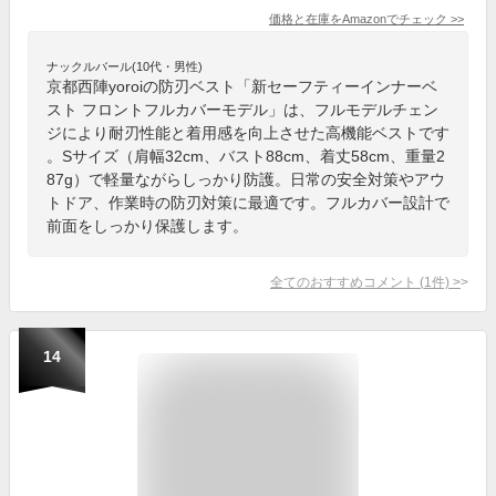
価格と在庫を
Amazon
でチェック
>>
ナックルバール(10代・男性)
京都西陣yoroiの防刃ベスト「新セーフティーインナーベ
スト フロントフルカバーモデル」は、フルモデルチェン
ジにより耐刃性能と着用感を向上させた高機能ベストです
。Sサイズ（肩幅32cm、バスト88cm、着丈58cm、重量2
87g）で軽量ながらしっかり防護。日常の安全対策やアウ
トドア、作業時の防刃対策に最適です。フルカバー設計で
前面をしっかり保護します。
全てのおすすめコメント
(
1
件)
>
14