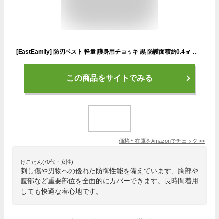
[EastEamily] 防刃ベスト 軽量 護身用チョッキ 黒 防護面積約0.4㎡ 見えない 外カバー洗濯可 護身防具 防刃 1.1kg 耐衝撃 男女兼用 日常 職場対応 災害時・防犯・自己防衛に
この商品をサイトでみる
価格と在庫を
Amazon
でチェック
>>
けこたん(70代・女性)
刺し傷や刃物への優れた防御性能を備えています、胸部や
腹部など重要部位を全面的にカバーできます。長時間着用
しても快適な着心地です。