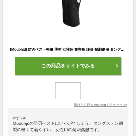
[Moubhjd] 防刃ベスト軽量 薄型 女性用 警察用 護身 耐刺傷服 タングステン鋼製 耐切創・防刃ベスト 防犯装備 暴動対策用 タクティカルベスト（Size：身長:185+胸囲:110cm）
この商品をサイトでみる
価格と在庫を
Amazon
でチェック
>>
かずフル
Moubhjdの防刃ベストはいかがでしょう。タングステン鋼
製の軽くて着やすい、女性用の耐刺傷服です。