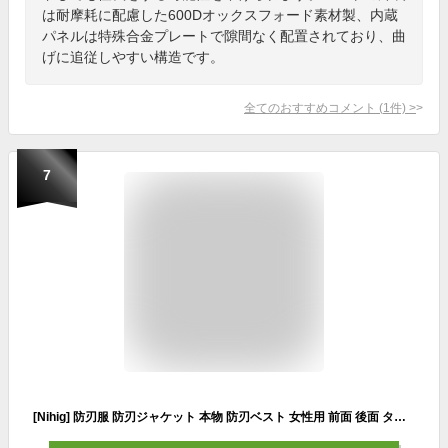
は耐摩耗に配慮した600Dオックスフォード素材製、内蔵
パネルは特殊合金プレートで隙間なく配置されており、曲
げに追従しやすい構造です。
全てのおすすめコメント
(
1
件)
>
7
[Nihig] 防刃服 防刃ジャケット 本物 防刃ベスト 女性用 前面 後面 タクティカルベスト暴漢 対策 警備 警護 護身 セーフティーインナーベスト フロントフルカバーモデル 日常/職場両対応 柔らかく軽いバージョン 護身用グッズ (Sサイズ：着丈68cm 肩幅42cm 胸囲102cm 推奨身長 160cm-170cm 推奨体重 50kg-55kg)