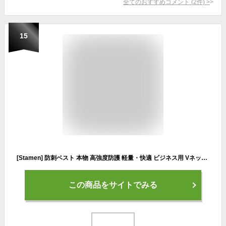
全てのおすすめコメント
(
2
件)
>
15
[Stamen] 防刺ベスト 本物 高強度防護 軽量・快適 ビジネス用 Vネック 安全対策用 防刃チョッキ 安全弾丸ベスト 見えない 保護 刃物防御 防刃パンツ 耐切性 戦術的なボディアーマー 突き刺し防止 成人男性女性防衛装備 日常/職場両対応 XL
この商品をサイトでみる