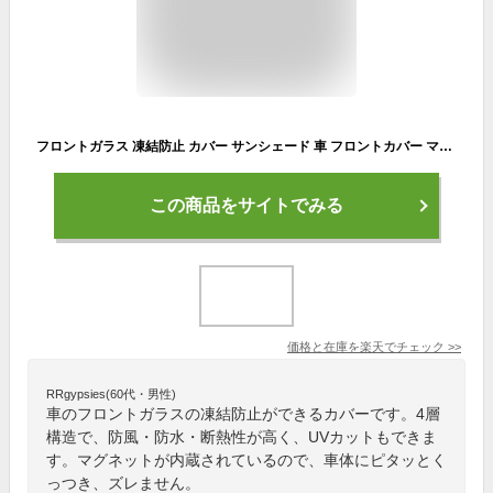
フロントガラス 凍結防止 カバー サンシェード 車 フロントカバー マグネット式 車用サンシェード カーサンシェード 凍結防止シート 雪対策 日よけ UV紫外線カット 4層加工 反射材 鏡保護 中大型SUV MPV 軽自動車 車種汎用 車中泊 防風防水 落葉 積雪 厚手 四季兼用 送料無料
この商品をサイトでみる
価格と在庫を
楽天
でチェック
>>
RRgypsies(60代・男性)
車のフロントガラスの凍結防止ができるカバーです。4層
構造で、防風・防水・断熱性が高く、UVカットもできま
す。マグネットが内蔵されているので、車体にピタッとく
っつき、ズレません。