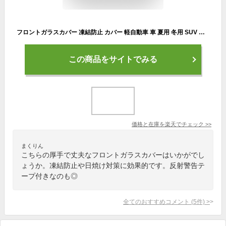
フロントガラスカバー 凍結防止 カバー 軽自動車 車 夏用 冬用 SUV セダン ミニバン 保護カバー 厚型 高熱防止 日よけ 日除け 遮熱 霜よけ 凍結防止 反射警告テープ付き 車サンシェード カーシェード 四季兼用
この商品をサイトでみる
価格と在庫を
楽天
でチェック
>>
まくりん
こちらの厚手で丈夫なフロントガラスカバーはいかがでし
ょうか。凍結防止や日焼け対策に効果的です。反射警告テ
ープ付きなのも◎
全てのおすすめコメント
(
5
件)
>