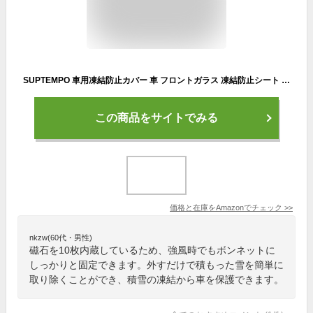
SUPTEMPO 車用凍結防止カバー 車 フロントガラス 凍結防止シート 軽自動車 凍結防止カバー 車 サンシェード 外付け 10枚強力磁石内蔵 四層構造 撥水加工 車 フロントガラスカバー 雪対策 霜除け 結露防止 落葉 四季適用 L（155×129cm）
この商品をサイトでみる
価格と在庫を
Amazon
でチェック
>>
nkzw(60代・男性)
磁石を10枚内蔵しているため、強風時でもボンネットに
しっかりと固定できます。外すだけで積もった雪を簡単に
取り除くことができ、積雪の凍結から車を保護できます。