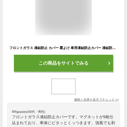
フロントガラス 凍結防止 カバー 霜よけ 車用凍結防止カバー 凍結防止シート サンシェード 内臓磁石9枚 車用 日焼け防止 日よけ 遮光 車中泊 夏冬兼用 軽自動車 SUV 普通車 UVカット 冬 雪 寒波 カー用品 視界 簡単 便利 グッズ TIKEBOUS
この商品をサイトでみる
価格と在庫を
楽天
でチェック
>>
RRgypsies(60代・男性)
フロントガラス凍結防止カバーです。マグネットが9枚仕
込まれており、車体にピタッとくっつきます。強風でも剥