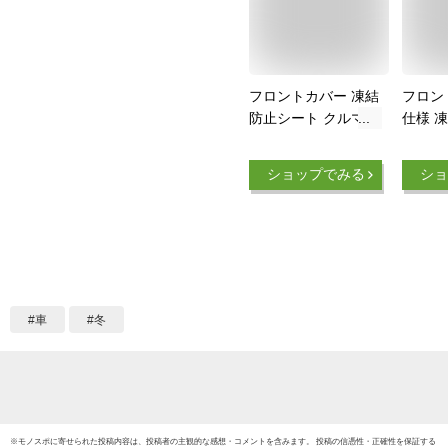
フロントカバー 凍結
フロン
防止シート クルマde
仕様 
フロントカバー 中〜
凍結防
大型車用 車用 雪対
熱シー
ショップでみる
ショ
策 自動車用フロント
バー[
ガラスカバー 凍結防
地域を除
止カバー サイドミラ
ー 日除け 日よけ メ
ール便
車
冬
※
モノスポ
に寄せられた投稿内容は、投稿者の主観的な感想・コメントを含みます。 投稿の信憑性・正確性を保証する