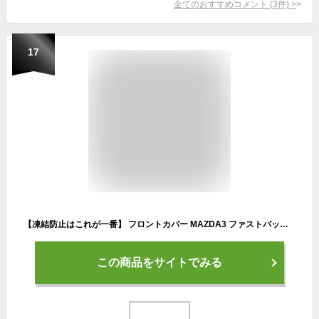
全てのおすすめコメント
(
3
件)
>
17
【凍結防止はこれが一番】 フロントカバー MAZDA3 ファストバック マツダ3 BP5P BPFP BP8P BPEP フロントガラス 凍結防止 カバー 凍結防止 シート フロント サンシェード 霜除け 霜よけ 日よけ 日除け 雪 霜 車 紫外線 uv 断熱 遮光 夏 冬 オールシーズン LotNo.01
この商品をサイトでみる