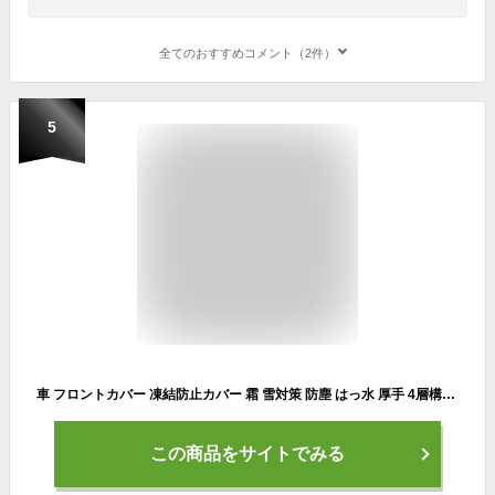
全てのおすすめコメント（2件）
5
車 フロントカバー 凍結防止カバー 霜 雪対策 防塵 はっ水 厚手 4層構造 軽量 車用サンシェード 遮光断熱 折りたたみ 車用品 凍結防止シート KAN000425
この商品をサイトでみる