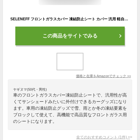
SELENEFF フロントガラスカバー 凍結防止シート カバー 汎用 軽自動車 SUV 凍結防止カバー 車用凍結防止カバー 車 フロントガラス サンシェード 外付け 車用 凍結防止 雨 雪 雹 対策 カーカバー ハーフカーカバー UVカット 日よけ (M)
この商品をサイトでみる
価格と在庫を
Amazon
でチェック
>>
ヤギヌマ(50代・男性)
車のフロントガラスカバー凍結防止シートで、汎用性が高
くてサンシェードみたいに外付けできるカーグッズになり
ます。車用の凍結防止グッズで雪、雨とか冬の凍結要素を
ブロックして使えて、高機能で高品質なフロントガラス用
のシートになります。
全てのおすすめコメント
(
1
件)
>