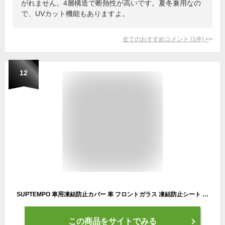
がれません。4層構造で断熱性が高いです。夏冬兼用なの
で、UVカット機能もありますよ。
全てのおすすめコメント
(
1
件)
>
12
SUPTEMPO 車用凍結防止カバー 車 フロントガラス 凍結防止シート 軽自動車 凍結防止カバー 車 サンシェード 外付け 10枚強力磁石内蔵 四層構造 撥水加工 車 フロントガラスカバー 雪対策 霜除け 落葉 結露防止 四季適用
この商品をサイトでみる