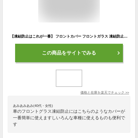
【凍結防止はこれが一番】 フロントカバー フロントガラス 凍結防止 カバー 凍結防止 シート フロント サンシェード 霜除け 霜よけ 日よけ 日除け 雪 霜 SUV 軽自動車 普通車 ミニバン 車 紫外線 uv 断熱 遮光 夏 冬 オールシーズン LotNo.01
この商品をサイトでみる
価格と在庫を
楽天
でチェック
>>
あみあみあみ(40代・女性)
車のフロントグラス凍結防止にはこちらのようなカバーが
一番簡単に使えますしいろんな車種に使えるものも便利で
す