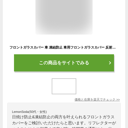
フロントガラスカバー 車 凍結防止 車用フロントガラスカバー 反射材付き 凍結防止カバー フロントガラスシート サンシェード 冬夏日よけ フロントカバー カーシェード 車用 厚手 防水 車中泊 雪対策 氷 黄砂 花粉 積雪 雪よけ カー用品 厚型 日よけ 綿入り 撥冬 夏 遮光
この商品をサイトでみる
価格と在庫を
楽天
でチェック
>>
LemonSoda(50代・女性)
日焼け防止&凍結防止の両方を叶えられるフロントガラス
カバーをご検討いただけたらと思います。リフレクターが