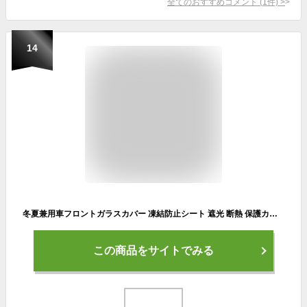
全てのおすすめコメント
(
1
件)
>
14
冬夏兼用車フロントガラスカバー 凍結防止シート 遮光 断熱 保護カバー スノーシェード/サンシェード 150cm×95cm 汎用 冬場の朝の時短に MOT-SFC2314
この商品をサイトでみる