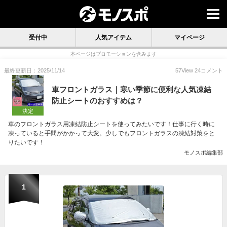
受付中
人気アイテム
マイページ
本ページはプロモーションを含みます
最終更新日：2025/11/14
57
View
24
コメント
車フロントガラス｜寒い季節に便利な人気凍結
防止シートのおすすめは？
決定
車のフロントガラス用凍結防止シートを使ってみたいです！仕事に行く時に
凍っていると手間がかかって大変。少しでもフロントガラスの凍結対策をと
りたいです！
モノスポ編集部
1