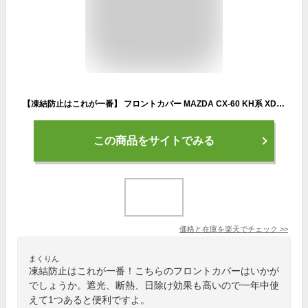
【凍結防止はこれが一番】 フロントカバー MAZDA CX-60 KH系 XD S Package L Package Exclusive Mode フロントガラス 凍結防止 カバー 凍結防止 シート フロント サンシェード 霜除け 霜よけ 日よけ 日除け 雪 霜 車 紫外線 uv 断熱 遮光 夏 冬 オールシーズン LotNo.01
この商品をサイトでみる
価格と在庫を
楽天
でチェック
>>
まくりん
凍結防止はこれが一番！こちらのフロントカバーはいかが
でしょうか。遮光、断熱、日除け効果も高いので一年中使
えて1つあると便利ですよ。