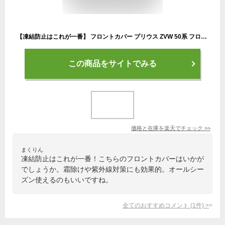
【凍結防止はこれが一番】 フロントカバー プリウス ZVW 50系 フロントガラス 凍結防止 カバー 凍結防止 シート フロント サンシェード 霜除け 霜よけ 日よけ 日除け 雪 霜 車 紫外線 uv 断熱 遮光 夏 冬 オールシーズン LotNo.01
この商品をサイトでみる
価格と在庫を
楽天
でチェック
>>
まくりん
凍結防止はこれが一番！こちらのフロントカバーはいかが
でしょうか。霜除けや紫外線対策にも効果的。オールシー
ズン使えるのもいいですね。
全てのおすすめコメント
(
1
件)
>