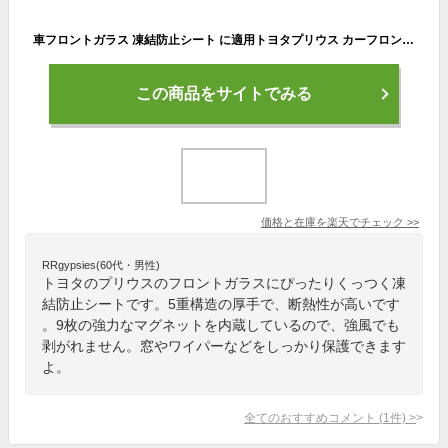
車フロントガラス 凍結防止シート に適用トヨタプリウス カーフロントカバー 五重厚手 内蔵9枚強力磁石防風 盗難防止挟み耳 鏡保護 夜間警告 霜よけ 落葉 雪対策 防塵 防氷 フロントガラス保護カバー 折り畳み式 取付簡単 四季対応 収納袋付き(黒)
この商品をサイトでみる
価格と在庫を
楽天
でチェック
>>
RRgypsies(60代・男性)
トヨタのプリウスのフロントガラスにぴったりくっつく凍
結防止シートです。5重構造の厚手で、断熱性が高いです
。9枚の強力なマグネットを内蔵しているので、強風でも
剥がれません。窓やワイパーなどをしっかり保護できます
よ。
全てのおすすめコメント
(
1
件)
>