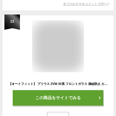
全てのおすすめコメント
(
1
件)
>
12
【オートフィット】 プリウス ZVW 30系 フロントガラス 凍結防止 カバー シート フロント サンシェード 日よけ 日除け 雪 霜 車 紫外線 uv 断熱 遮光 夏 冬 オールシーズン 対応 『09kg-a017-sa』LotNo.01
この商品をサイトでみる