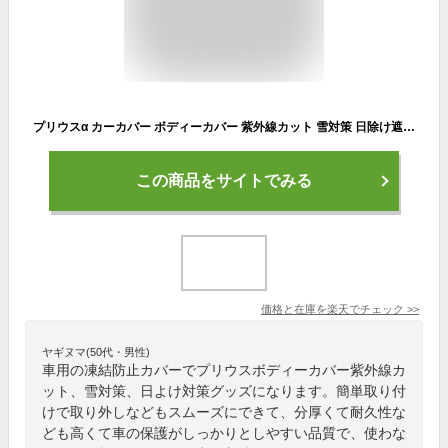
プリウスα カーカバー ボディーカバー 紫外線カット 雪対策 日除け遮光 遮光遮熱 凍結防止 PM2.5 花粉 新車 旧車 車中泊 車旅 日除け 簡単取付 四季対応【送料無料】
この商品をサイトでみる
価格と在庫を
楽天
でチェック
>>
ヤギヌマ(50代・男性)
車用の凍結防止カバーでプリウスボディーカバー紫外線カ
ット、雪対策、日よけ対策グッズになります。簡単取り付
けで取り外しなどもスムーズにできて、分厚くて耐久性な
ども高くて車の保護がしっかりとしやすい品質で、使わな