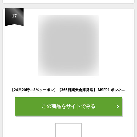
17
【24日20時～3％クーポン】【365日楽天倉庫発送】 MSF01 ボンネット保護カバー セダン SUV プリウス スカイライン カローラ クラウン マークX ヤリスクロス フロントマスク シルバー グレー 軽量 ホコリ 黄砂 撥水 花粉 日除け 車用 車 カバー 凍結防止 鳥の糞 汎用
この商品をサイトでみる