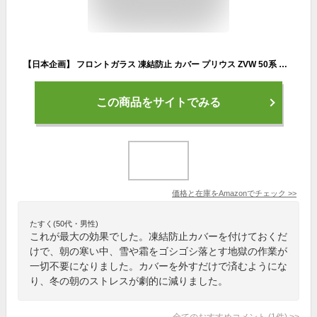
【日本企画】 フロントガラス 凍結防止 カバー プリウス ZVW 50系 日よけ シート フロント 日除け サンシェード UV 紫外線 断熱 遮光 雪 車 霜 夏 オールシーズン 冬 対応 『09kg-a018-sa』LotNo.01
この商品をサイトでみる
価格と在庫を
Amazon
でチェック
>>
たすく(50代・男性)
これが最大の効果でした。凍結防止カバーを付けておくだ
けで、朝の寒い中、雪や霜をゴシゴシ落とす地獄の作業が
一切不要になりました。カバーを外すだけで済むようにな
り、冬の朝のストレスが劇的に減りました。
全てのおすすめコメント
(
1
件)
>