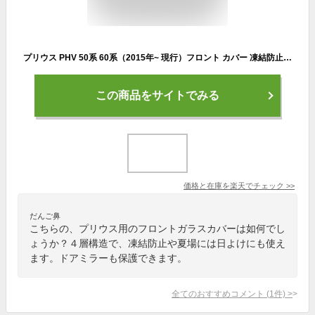
プリウス PHV 50系 60系（2015年~ 現行）フロント カバー 凍結防止 カーフロントカバー 車用凍結防止カバー フロントカバー 車サンシェード 四層構造 四季兼用 日よけ 遮光断熱 雪対策 霜取シート 車種汎用 車保護シート 取付簡単 選べる2色【送料無料】
この商品をサイトでみる
価格と在庫を
楽天
でチェック
>>
だんご鼻
こちらの、プリウス用のフロントガラスカバーは如何でし
ょうか？４層構造で、凍結防止や夏場には日よけにも使え
ます。ドアミラーも保護できます。
全てのおすすめコメント
(
1
件)
>