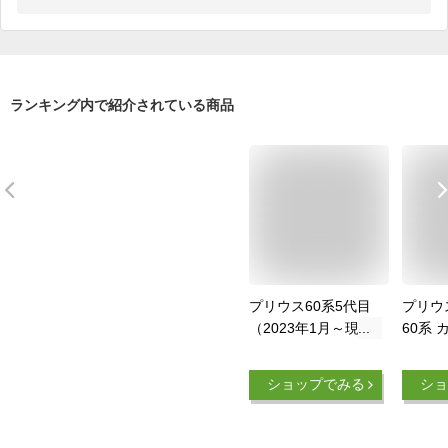
ランキング内で紹介されている商品
プリウス60系5代目
プリウス
（2023年1月～現
60系 
行）専用 フロント
ディー
カバー 凍結防止 カ
カット
ショップでみる
ショ
ーフロントカバー 車
け遮光
用凍結防止カバー フ
結防止 
ロントカバー 車サン
新車 旧