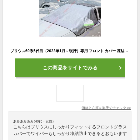
プリウス60系5代目（2023年1月～現行）専用 フロント カバー 凍結防止 カーフロントカバー 車用凍結防止カバー フロントカバー 車サンシェード 四層構造 四季兼用 日よけ 遮光断熱 雪対策 霜取シート 車種汎用 車保護シート 取付簡単 選べる2色【送料無料】
この商品をサイトでみる
価格と在庫を
楽天
でチェック
>>
あみあみあみ(40代・女性)
こちらはプリウスにしっかりフィットするフロントグラス
カバーでワイパーもしっかり凍結防止できるとおもいます
。