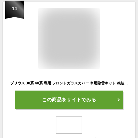
14
プリウス 30系 40系 専用 フロントガラスカバー 車用除雪キット 凍結防止カバー 車サンシェード 雪対策 防水 折り畳み収納袋付き 四季適用 日よけ 霜よけ 落葉 積雪 盗難防止挟み耳 鏡保護 遮光断熱 厚手【送料無料】
この商品をサイトでみる