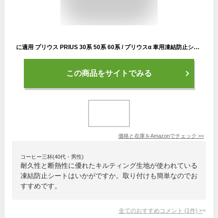
に適用 プリウス PRIUS 30系 50系 60系 / プリウスα 車用凍結防止シート 車 フロントガラスカバー 車 凍結防止カバー 撥水加工 汚れ防止 折りたたみ式 フロントガラカバー 車 フロントガラス 凍結防止 ボディカバー 落葉 積雪対策 蛍光反射ストリップ付き 軽自動車 SUV 普通車用
この商品をサイトでみる
価格と在庫を
Amazon
でチェック
>>
コーヒー三杯(40代・男性)
耐久性と断熱性に優れたキルティング生地が使われている
凍結防止シートはいかがですか。取り付けも簡単なのでお
すすめです。
全てのおすすめコメント
(
1
件)
>