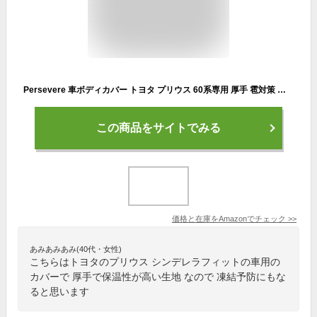
Persevere 車ボディカバー トヨタ プリウス 60系専用 厚手 雹対策 カーカバー 中綿入り 車カバー 凍結防止 防風ストラップ付き 撥水加工 防雪 防風 防紫外線 遮光断熱 四季兼用 折り畳み式 ふわふわ素材 傷防止 収納袋付き PRIUS60専用（プリウスα 対応不可）
この商品をサイトでみる
価格と在庫を
Amazon
でチェック
>>
あみあみあみ(40代・女性)
こちらはトヨタのプリウス シンデレラフィットの車用の
カバーで 厚手で保温性が高い生地 なので 凍結予防にもな
ると思います