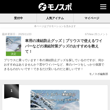
受付中
人気アイテム
マイページ
本ページはプロモーションを含みます
最終更新日：2025/11/20
67
View
25
コメント
車用の凍結防止グッズ｜プリウスで使えるワイ
パーなどの凍結対策グッズのおすすめを教え
て！
決定
プリウスに乗っています！冬の凍結防止グッズを探しているのですが、何か
おすすめはありませんか？窓やワイパーなど、車のパーツをしっかり保護で
きるものがいいです！できるだけ安いものだと嬉しいです！
モノスポ編集部
1