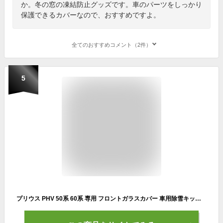
か。冬の窓の凍結防止グッズです。車のパーツをしっかり
保護できるカバーなので、おすすめですよ。
全てのおすすめコメント（2件）
5
プリウス PHV 50系 60系 専用 フロントガラスカバー 車用除雪キット 凍結防止カバー 車サンシェード 雪対策 防水 折り畳み収納袋付き 四季適用 日よけ 霜よけ 落葉 積雪 盗難防止挟み耳 鏡保護 遮光断熱 厚手 日よけ 撥水加工【送料無料】