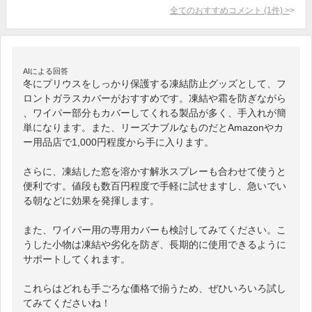
全てのおすすめコメント
(
1
件)
>
AIによる回答
冬にプリウスをしっかり保護する凍結防止グッズとして、フ
ロントガラスカバーがおすすめです。凍結や霜を防ぎながら
、ワイパー部分もカバーしてくれる製品が多く、手入れが簡
単になります。また、リーズナブルなものだとAmazonやカ
ー用品店で1,000円程度から手に入ります。

さらに、凍結した窓を溶かす解氷スプレーも合わせて使うと
便利です。値段も数百円程度で手軽に試せますし、急いでい
る朝などに効果を発揮します。

また、ワイパー用の専用カバーも検討してみてください。こ
うした小物は凍結や劣化を防ぎ、長期的に使用できるように
サポートしてくれます。

これらはどれも手ごろな価格で揃うため、ぜひいろいろ試し
てみてくださいね！