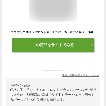
トヨタ プリウスPHV フロントガラスカバー カーボディカバー 凍結防止カバー サンシェード 日焼け 厚手 防雨 落ち葉 霜よけ 結晶 ienobenrikan ienobenrikan
この商品をサイトでみる
価格と在庫を
楽天
でチェック
>>
chai(50代・女性)
価格も手ごろなこちらのフロントガラスカバーはいかがで
しょうか。5層構造の素材でサイドミラーやエッジ部分も
カバーしてしっかり凍結を防げます。