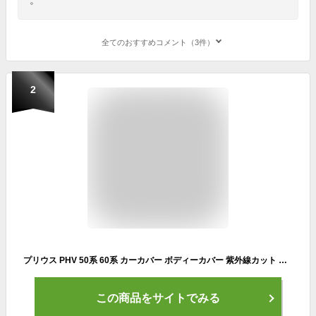
全てのおすすめコメント（3件）
2
プリウス PHV 50系 60系 カーカバー ボディーカバー 紫外線カット 雪対策 日除け遮光 遮光遮熱 凍結防止 PM2.5 花粉 新車 旧車 車中泊 車旅 日除け 簡単取付 四季対応【送料無料】
この商品をサイトでみる