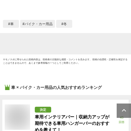
シェード 四層構造
旅 日
四季兼用 日よけ 遮
四季対
光断熱 雪対策 霜取
料】
シート 車種汎用 車
車
バイク・カー用品
冬
保護シート 取付簡単
選べる2色【送料無
料】
※
モノスポ
に寄せられた投稿内容は、投稿者の主観的な感想・コメントを含みます。 投稿の信憑性・正確性を保証する
ことはできませんので、あくまで参考情報の一つとしてご利用ください。
車 × バイク・カー用品
の人気おすすめランキング
決定
車用インテリアバー｜収納力アップが
43
回答
期待できる車用ハンガーバーのおすす
めを教えて！