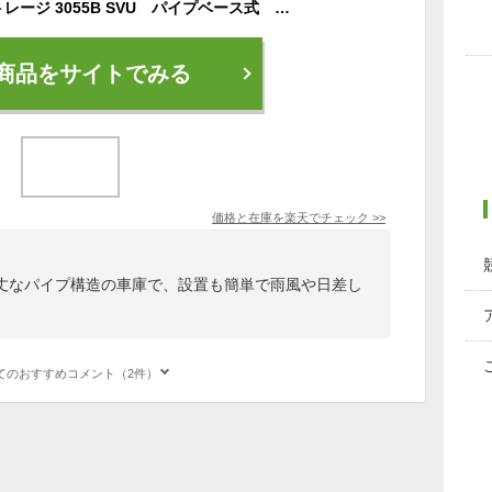
南栄工業 マルチストレージ 3055B SVU パイプベース式 大型パイプ車庫 法人様限定
商品をサイトでみる
価格と在庫を
楽天
でチェック
>>
丈なパイプ構造の車庫で、設置も簡単で雨風や日差し
てのおすすめコメント（2件）