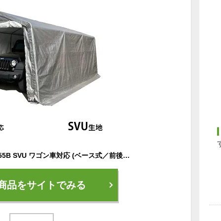
マルチストレージ 3055B SVU ワゴン車対応 (ベース式／前後巻き上げ式／クロス生地) [南栄工業 ナンエイ パイプ車庫 パイプ倉庫 パイプガレージ シルバーユー ワンボックスタイプ]
商品をサイトでみる