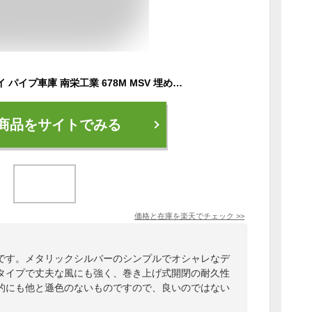
法人送料無料 ナンエイ パイプ車庫 南栄工業 678M MSV 埋め込み車庫大型BOX用 ガレージ ガレージ車庫 パイプ倉庫 ガレージテント
商品をサイトでみる
価格と在庫を
楽天
でチェック
>>
です。メタリックシルバーのシンプルでオシャレなデ
タイプで丈夫な風にも強く、巻き上げ式開閉の耐久性
的にも他と遜色のないものですので、良いのではない