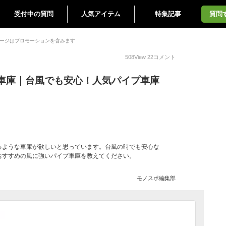
受付中の質問
人気アイテム
特集記事
質問
ージはプロモーションを含みます
508
View
22
コメント
車庫｜台風でも安心！人気パイプ車庫
るような車庫が欲しいと思っています。台風の時でも安心な
おすすめの風に強いパイプ車庫を教えてください。
モノスポ編集部