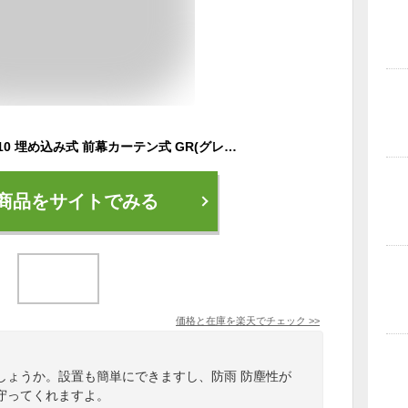
パイプ倉庫 一式 GR-10 埋め込み式 前幕カーテン式 GR(グレー） GR10TSOR 南栄工業 [パイプ車庫 本体 物置 ガレージ 防雨 防塵 gr10]【hc8】
商品をサイトでみる
価格と在庫を
楽天
でチェック
>>
しょうか。設置も簡単にできますし、防雨 防塵性が
守ってくれますよ。