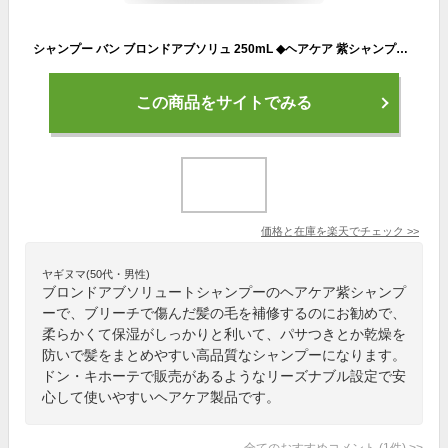
シャンプー バン ブロンドアブソリュ 250mL ◆ヘアケア 紫シャンプー ムラシャン ブリーチ カラー やわらかさ 潤い パサつき 乾燥 まとまり◆ケラスターゼ ブロンドアブソリュ ハイトーンカラーヘアケア
この商品をサイトでみる
価格と在庫を
楽天
でチェック
>>
ヤギヌマ(50代・男性)
ブロンドアブソリュートシャンプーのヘアケア紫シャンプ
ーで、ブリーチで傷んだ髪の毛を補修するのにお勧めで、
柔らかくて保湿がしっかりと利いて、パサつきとか乾燥を
防いで髪をまとめやすい高品質なシャンプーになります。
ドン・キホーテで販売があるようなリーズナブル設定で安
心して使いやすいヘアケア製品です。
全てのおすすめコメント
(
1
件)
>