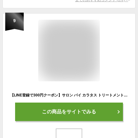
9
【LINE登録で300円クーポン】サロン バイ カラタス トリートメント 100ml|シルバー sv ピンク pk パープル pr ネイビー Nv ムラシャン ムラサキシャンプー カラーシャンプー カラートリートメント ブリーチ ハイトーン ダブルカラー デザインカラー 黄ばみ 褪色
この商品をサイトでみる