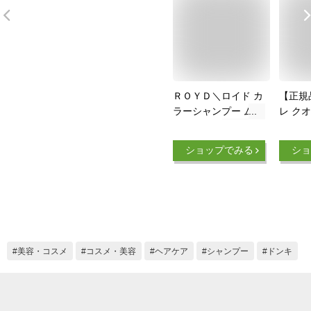
ＲＯＹＤ＼ロイド カ
【正規
ラーシャンプー ムラ
レ ク
サキ 300ml
ーシャ
ル 25
ショップでみる
ショ
プー 
ャンプ
紫 ム
キシャ
きシャ
ラー 
美容・コスメ
コスメ・美容
ヘアケア
シャンプー
ドンキ