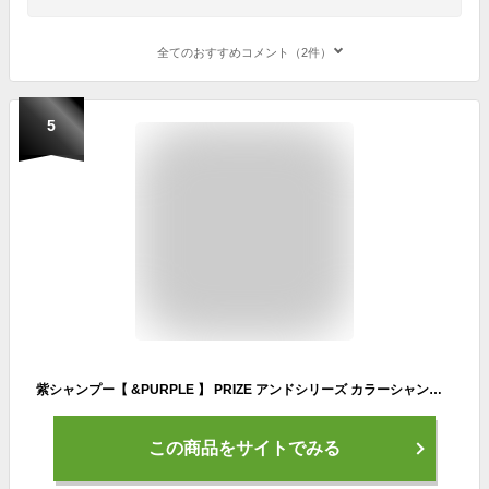
全てのおすすめコメント（2件）
5
紫シャンプー【 &PURPLE 】 PRIZE アンドシリーズ カラーシャンプー アンドパープル 250ml 500ml 1000ml ノンシリコン サロン専売品 美容室専売 濃い ムラサキシャンプー ムラシャン ハイトーンカラー 黄ばみ防止 オーガニック パープル
この商品をサイトでみる