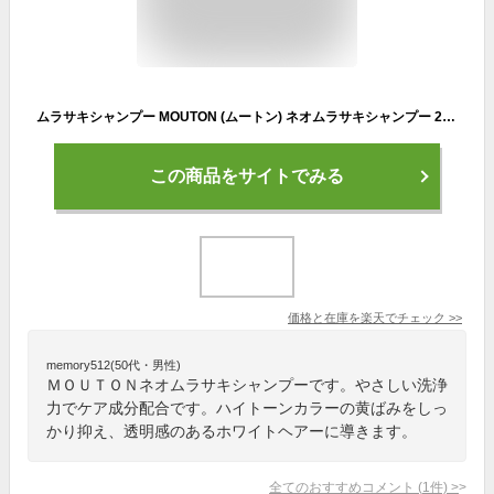
ムラサキシャンプー MOUTON (ムートン) ネオムラサキシャンプー 250mL ムラシャン 紫シャンプー カラーシャンプー ブリーチケア シルバー アッシュ 長持ち パープル
この商品をサイトでみる
価格と在庫を
楽天
でチェック
>>
memory512(50代・男性)
ＭＯＵＴＯＮネオムラサキシャンプーです。やさしい洗浄
力でケア成分配合です。ハイトーンカラーの黄ばみをしっ
かり抑え、透明感のあるホワイトヘアーに導きます。
全てのおすすめコメント
(
1
件)
>