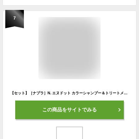
7
【セット】［ナプラ］N. エヌドット カラーシャンプー＆トリートメント セット パープル ムラサキ 320ml＆300g シャン＆トリセット パープル カラシャン napla 紫 シャンプー Pu
この商品をサイトでみる