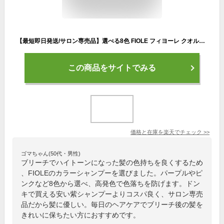
【最短即日発送/サロン専売品】選べる8色 FIOLE フィヨーレ クオルシア カラーシャンプー 250mL パープル ピンク アッシュ ブラウン ベージュ サクラ ライラック シャンプー 紫シャンプー カラーケア ブリーチ ハイトーン 長持ち 新商品 色持ち 高発色 コスパ
この商品をサイトでみる
価格と在庫を
楽天
でチェック
>>
ゴマちゃん(50代・男性)
ブリーチでハイトーンになった髪の色持ちを良くするため
、FIOLEのカラーシャンプーを選びました。パープルやピ
ンクなど8色から選べ、高発色で色落ちを防げます。ドン
キで買える安い紫シャンプーよりコスパ良く、サロン専売
品だから髪に優しい。毎日のヘアケアでブリーチ後の髪を
きれいに保ちたい方におすすめです。