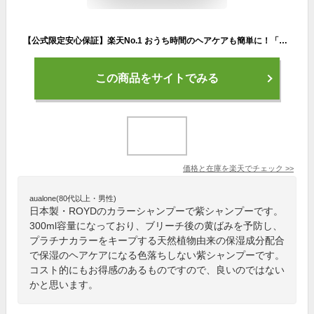
【公式限定安心保証】楽天No.1 おうち時間のヘアケアも簡単に！「本格派」 カラーシャンプー ロイド ROYD 300ml | ヘアカラーシャンプー 紫シャンプー むらさきシャンプー ムラシャン ムラサキシャンプー 白髪染め 白髪 色 落ち しない シャンプー ヘアケア | 紫 ムラサキ
この商品をサイトでみる
価格と在庫を
楽天
でチェック
>>
aualone(80代以上・男性)
日本製・ROYDのカラーシャンプーで紫シャンプーです。
300ml容量になっており、ブリーチ後の黄ばみを予防し、
プラチナカラーをキープする天然植物由来の保湿成分配合
で保湿のヘアケアになる色落ちしない紫シャンプーです。
コスト的にもお得感のあるものですので、良いのではない
かと思います。