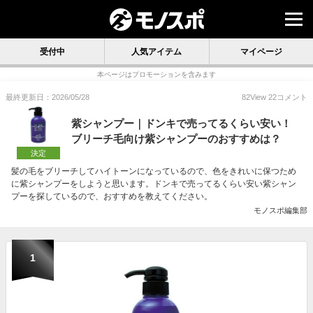
受付中
人気アイテム
マイページ
本ページはプロモーションを含みます
最終更新日：2026/05/28
82
View
22
コメント
紫シャンプー｜ドンキで売ってるくらい安い！
ブリーチ毛向け紫シャンプーのおすすめは？
決定
髪の毛をブリーチしてハイトーンになっているので、色をきれいに保つため
に紫シャンプーをしようと思います。ドンキで売ってるくらい安い紫シャン
プーを探しているので、おすすめを教えてください。
モノスポ編集部
1