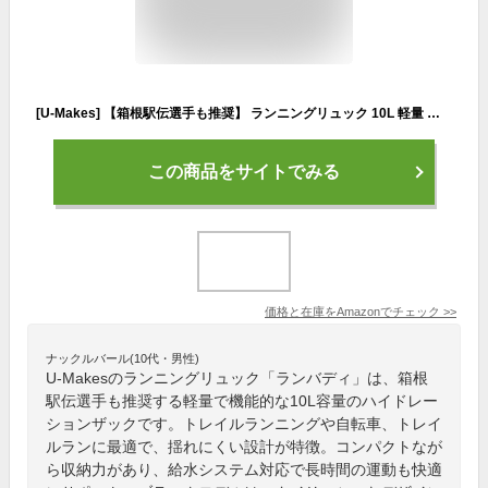
[U-Makes] 【箱根駅伝選手も推奨】 ランニングリュック 10L 軽量 揺れない 日本ブランド 正規品 バッグ ランバディ(ブラックモデル)
この商品をサイトでみる
価格と在庫を
Amazon
でチェック
>>
ナックルバール(10代・男性)
U-Makesのランニングリュック「ランバディ」は、箱根
駅伝選手も推奨する軽量で機能的な10L容量のハイドレー
ションザックです。トレイルランニングや自転車、トレイ
ルランに最適で、揺れにくい設計が特徴。コンパクトなが
ら収納力があり、給水システム対応で長時間の運動も快適