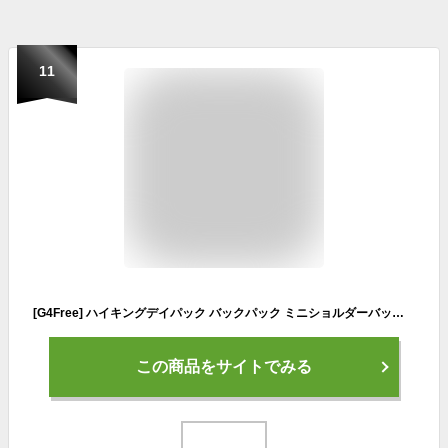
11
[G4Free] ハイキングデイパック バックパック ミニショルダーバッグ 大容量 折りたたみ可能 軽量 小型 耐久 防水 持ち運び便利 屋外 旅行 ハイキング (12 L,アイボリー)
この商品をサイトでみる