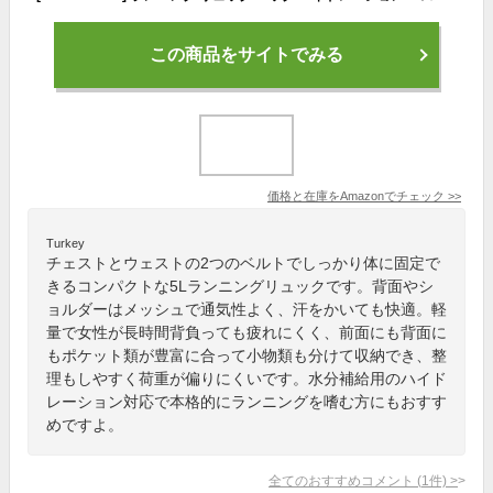
この商品をサイトでみる
価格と在庫を
Amazon
でチェック
>>
Turkey
チェストとウェストの2つのベルトでしっかり体に固定で
きるコンパクトな5Lランニングリュックです。背面やシ
ョルダーはメッシュで通気性よく、汗をかいても快適。軽
量で女性が長時間背負っても疲れにくく、前面にも背面に
もポケット類が豊富に合って小物類も分けて収納でき、整
理もしやすく荷重が偏りにくいです。水分補給用のハイド
レーション対応で本格的にランニングを嗜む方にもおすす
めですよ。
全てのおすすめコメント
(
1
件)
>