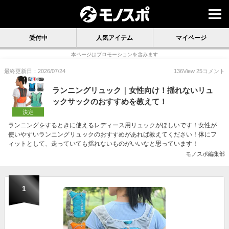
受付中
人気アイテム
マイページ
本ページはプロモーションを含みます
最終更新日：2026/07/24
136
View
25
コメント
ランニングリュック｜女性向け！揺れないリュ
ックサックのおすすめを教えて！
決定
ランニングをするときに使えるレディース用リュックがほしいです！女性が
使いやすいランニングリュックのおすすめがあれば教えてください！体にフ
ィットとして、走っていても揺れないものがいいなと思っています！
モノスポ編集部
1