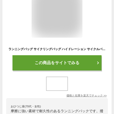
ランニングバッグ サイクリングバッグ ハイドレーション サイクルバッグ 軽量 ジョギング トレラン 超軽量 ユニセックス バッグ メンズ レディース バックパック リュック アウトドア マラソン 大容量 カジュアル 給水ポケット付き 撥水加工 旅行 登山 aaa
この商品をサイトでみる
価格と在庫を
楽天
でチェック
>>
おひつじ座(70代・女性)
摩擦に強い素材で耐久性のあるランニングバックです。撥