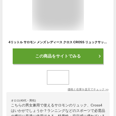
4リットル サロモン メンズ レディース クロス CROSS リュックサック デイパック バックパック バッグ 鞄 登山 ランニング ファストハイク ホワイト 白 ブラック 黒 送料無料 Salomon
この商品をサイトでみる
価格と在庫を
楽天
でチェック
>>
オロロ(40代・男性)
こちらの男女兼用で使えるサロモンのリュック、Cross4
はいかがでしょうか？ランニングなどのスポーツで必需品
の携行に最適に使用できる、軽量性・安定感に優れている