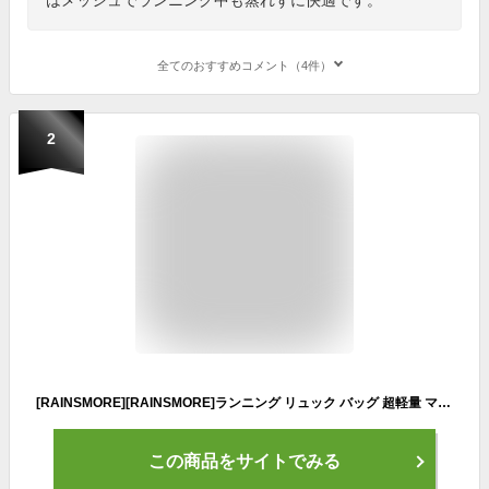
全てのおすすめコメント（4件）
2
[RAINSMORE][RAINSMORE]ランニング リュック バッグ 超軽量 マラソン サイクリング リュック ランニングベスト 揺れない トレラン ザック ハイドレーション スポーツ 自転車 登山 防水 通気性 遠足 アウトドア ジョギング トレーニング ハイキングトレイル 釣り 反射ストラップ 男女兼用 ピンク
この商品をサイトでみる