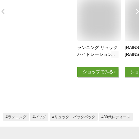
ランニング リュック
[RAIN
ハイドレーション ト
[RAI
レッキング レディー
ニング
ス 軽量 揺れない バ
ッグ 
ショップでみる
ショ
ッグ 送料無料
ン サ
ュック
スト 
ラン 
レーシ
自転車 
気性 
ランニング
バッグ
リュック・バックパック
30代レディース
ア ジ
ーニン
トレイ