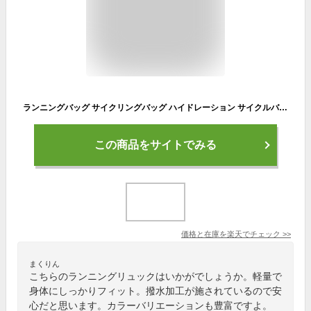
ランニングバッグ サイクリングバッグ ハイドレーション サイクルバッグ 軽量 ジョギング トレラン 超軽量 ユニセックス バッグ メンズ レディース バックパック リュック アウトドア マラソン 大容量 カジュアル 給水ポケット付き 撥水加工 旅行 登山 aaa
この商品をサイトでみる
価格と在庫を
楽天
でチェック
>>
まくりん
こちらのランニングリュックはいかがでしょうか。軽量で
身体にしっかりフィット。撥水加工が施されているので安
心だと思います。カラーバリエーションも豊富ですよ。