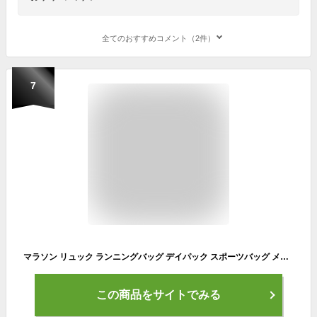
全てのおすすめコメント（2件）
7
マラソン リュック ランニングバッグ デイパック スポーツバッグ メンズ バックパック レディース 登山リュック サイクリングバッグ 超軽量 自転車 防水 光反射 2Lハイドレーション収納可 通気 アウトドア 登山 レース 遠足 ペットボトル
この商品をサイトでみる