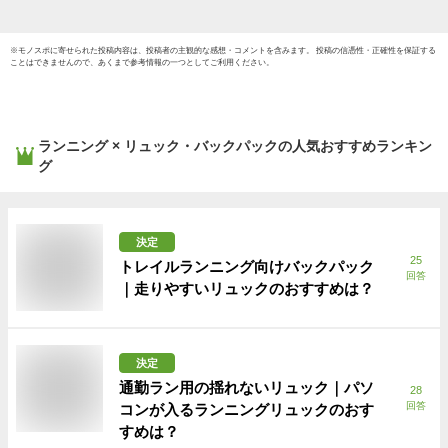
ストラ
ピンク
※
モノスポ
に寄せられた投稿内容は、投稿者の主観的な感想・コメントを含みます。 投稿の信憑性・正確性を保証する
ことはできませんので、あくまで参考情報の一つとしてご利用ください。
ランニング × リュック・バックパック
の人気おすすめランキン
グ
決定
25
トレイルランニング向けバックパック
回答
｜走りやすいリュックのおすすめは？
決定
通勤ラン用の揺れないリュック｜パソ
28
回答
コンが入るランニングリュックのおす
すめは？