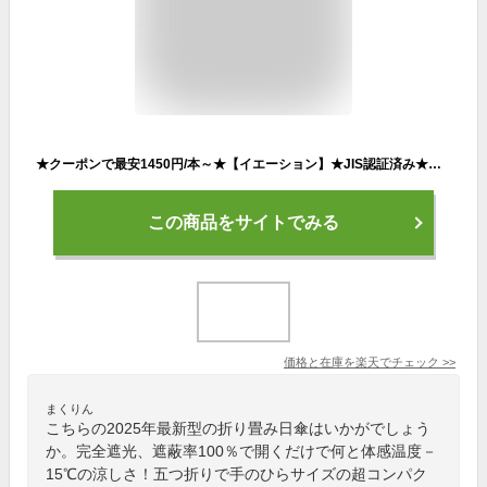
★クーポンで最安1450円/本～★【イエーション】★JIS認証済み★手のひらサイズ 日傘 五つ折り ミニ日傘 折りたたみ 完全遮光 超軽量 170g 折りたたみ傘 晴雨兼用傘 折り畳み傘 レディース 遮光率100％ 日焼け対策 遮蔽率100％ 遮熱 撥水 uvカット
この商品をサイトでみる
価格と在庫を
楽天
でチェック
>>
まくりん
こちらの2025年最新型の折り畳み日傘はいかがでしょう
か。完全遮光、遮蔽率100％で開くだけで何と体感温度－
15℃の涼しさ！五つ折りで手のひらサイズの超コンパク