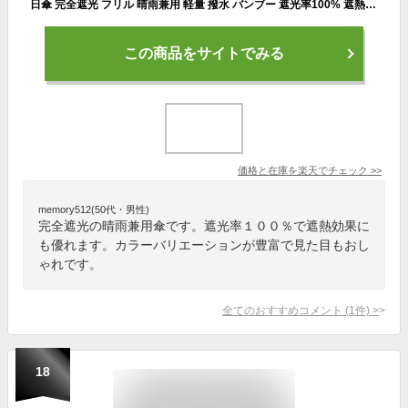
日傘 完全遮光 フリル 晴雨兼用 軽量 撥水 バンブー 遮光率100% 遮熱 涼しい かわいい ゴルフ おしゃれ 傘 雨傘 大人 内側 黒 UVカット 親骨50cm
この商品をサイトでみる
価格と在庫を
楽天
でチェック
>>
memory512(50代・男性)
完全遮光の晴雨兼用傘です。遮光率１００％で遮熱効果に
も優れます。カラーバリエーションが豊富で見た目もおし
ゃれです。
全てのおすすめコメント
(
1
件)
>
18