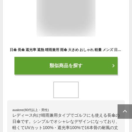
日傘 長傘 遮光率 遮熱 晴雨兼用 雨傘 大きめ おしゃれ 軽量 メンズ 日傘レディース スポーツ 和風 uvカッド ワンタッチ 男性 女性 丈夫 かわいい 風に強い 長傘 レディース 夏 スポーツ ゴルフ 子供 梅雨対策グッズ ギフト シンプル プレゼント かさ 母の日ギフト
類似商品を探す
aualone(80代以上・男性)
レディース向け晴雨兼用タイプでゴルフにも使える長傘の
日傘です。シンプルでオシャレなデザインになっており、
軽くてUVカット100%・遮光率100%で16本骨の耐風の丈