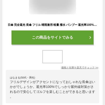
日傘 完全遮光 長傘 フリル 晴雨兼用 軽量 撥水 バンブー 遮光率100% 遮熱 涼しい かわいい ゴルフ おしゃれ 傘 雨傘 大人 内側 黒 UVカット 親骨50cm ドット
この商品をサイトでみる
価格と在庫を
楽天
でチェック
>>
はなまる(50代・男性)
フリルデザインがアクセントになっておしゃれな長傘はい
かがでしょうか。遮光率100%でしっかり紫外線対策がさ
れるので安心してゴルフを楽しむことができると思います
。