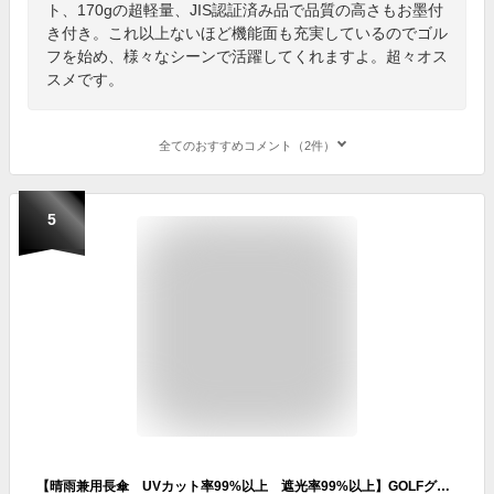
ト、170gの超軽量、JIS認証済み品で品質の高さもお墨付
き付き。これ以上ないほど機能面も充実しているのでゴル
フを始め、様々なシーンで活躍してくれますよ。超々オス
スメです。
全てのおすすめコメント（2件）
5
【晴雨兼用長傘 UVカット率99%以上 遮光率99%以上】GOLFグリップ装着傘 65cm手開き傘《UVブラックコーティング/グラスファイバー骨》送料無料 傘内の温度上昇を軽減 涼しい 大きい 丈夫 プレゼント 無料ラッピング