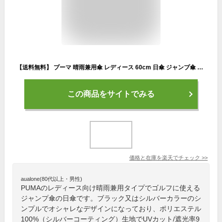
【送料無料】 プーマ 晴雨兼用傘 レディース 60cm 日傘 ジャンプ傘 完全遮光 ゴルフ レジャー スポーツ観戦 傘 パラソル 大判 軽量 晴雨兼用 長傘 uv 紫外線 対策 ブランド PUMA 大きい 雨具 ゴルフ傘 ワンタッチ シルバー ブラック アウトドア おしゃれ 素敵
この商品をサイトでみる
価格と在庫を
楽天
でチェック
>>
aualone(80代以上・男性)
PUMAのレディース向け晴雨兼用タイプでゴルフに使える
ジャンプ傘の日傘です。ブラック又はシルバーカラーのシ
ンプルでオシャレなデザインになっており、ポリエステル
100%（シルバーコーティング）生地でUVカット/遮光率9