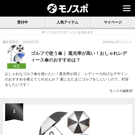
受付中
人気アイテム
マイページ
本ページはプロモーションを含みます
最終更新日：2026/07/23
164
View
23
コメント
ゴルフで使う傘｜ 遮光率が高い！おしゃれレデ
ィース傘のおすすめは？
決定
おしゃれなゴルフ傘を使いたい！遮光率が高く、レディース向けなデザイン
のおすすめを教えてくれせんか？ 夏にもたまにゴルフをしにいくので、対策
をしたいです！
モノスポ編集部
1