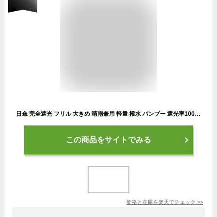
日傘 完全遮光 フリル 大きめ 晴雨兼用 軽量 撥水 バンブー 遮光率100% 遮熱 涼しい かわいい ゴルフ おしゃれ 傘 雨傘 大人 内側 黒 UVカット 親骨55cm
この商品をサイトでみる
価格と在庫を
楽天
でチェック
>>