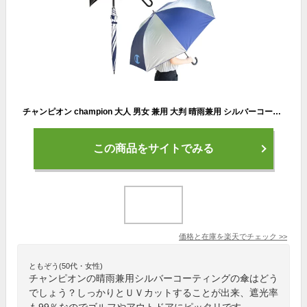
チャンピオン champion 大人 男女 兼用 大判 晴雨兼用 シルバーコーティング 張分 コンビネーション デザイン ワンタッチ ジャンプ 傘 70cm × 8R ゴルフ スポーツ観戦 日常使用 UVカット 遮光率 99%以上 雨 梅雨 アウトドア 日差し 遮熱 CHP76JPJP70
この商品をサイトでみる
価格と在庫を
楽天
でチェック
>>
ともぞう(50代・女性)
チャンピオンの晴雨兼用シルバーコーティングの傘はどう
でしょう？しっかりとＵＶカットすることが出来、遮光率
も99％なのでゴルフやアウトドアにピッタリです。