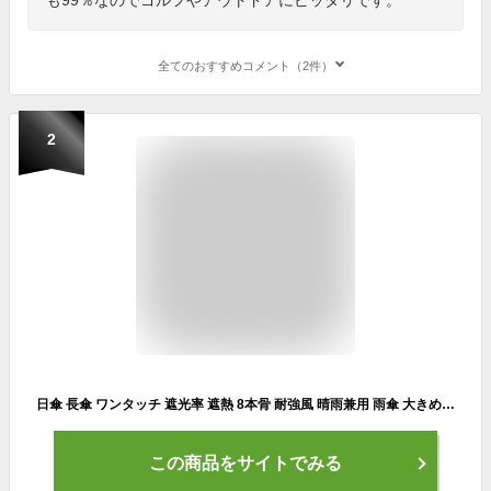
全てのおすすめコメント（2件）
2
日傘 長傘 ワンタッチ 遮光率 遮熱 8本骨 耐強風 晴雨兼用 雨傘 大きめ おしゃれ 軽量 メンズ 日傘 黒 レディース スポーツ 和風 男性 女性 丈夫 かわいい 風に強い 夏 ゴルフ 観戦 子供 梅雨対策グッズ 誕生日 敬老の日プレゼント 70代
この商品をサイトでみる