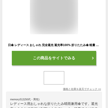
日傘 レディース おしゃれ 完全遮光 遮光率100% 折りたたみ傘 軽量 晴雨兼用傘 16本骨 小さめ 蝶 女性 男性 メンズ スポーツ 和風 uvカッド 雨傘 UVカット 丈夫 風に強い 可愛い かわいい 夏 ゴルフ 子供 梅雨対策グッズ シンプル プレゼント 母の日ギフト
この商品をサイトでみる
価格と在庫を
楽天
でチェック
>>
memory512(50代・男性)
レディース用おしゃれな折りたたみ晴雨兼用傘です。遮光