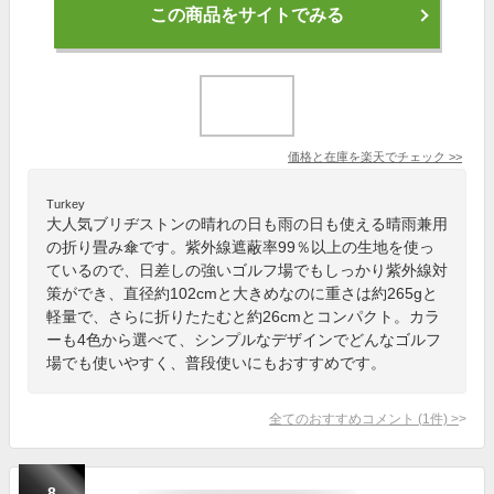
この商品をサイトでみる
価格と在庫を
楽天
でチェック
>>
Turkey
大人気ブリヂストンの晴れの日も雨の日も使える晴雨兼用
の折り畳み傘です。紫外線遮蔽率99％以上の生地を使っ
ているので、日差しの強いゴルフ場でもしっかり紫外線対
策ができ、直径約102cmと大きめなのに重さは約265gと
軽量で、さらに折りたたむと約26cmとコンパクト。カラ
ーも4色から選べて、シンプルなデザインでどんなゴルフ
場でも使いやすく、普段使いにもおすすめです。
全てのおすすめコメント
(
1
件)
>
8