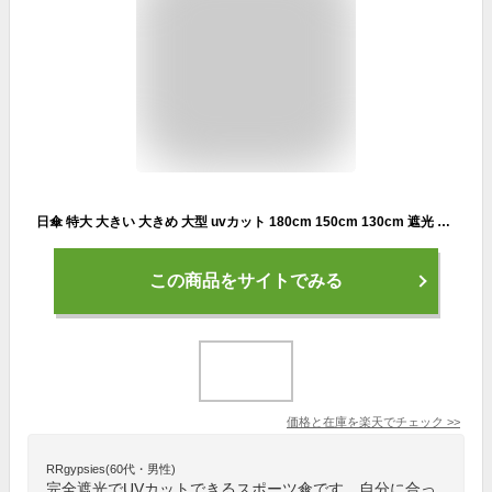
日傘 特大 大きい 大きめ 大型 uvカット 180cm 150cm 130cm 遮光 耐風 晴雨兼用 軽量 スポーツ傘 ワンタッチ メンズ レディース 長傘 日傘兼用雨傘 スポーツ観戦 ゴルフ傘 男女兼用 完全遮光 風に強い シルバー ブラック
この商品をサイトでみる
価格と在庫を
楽天
でチェック
>>
RRgypsies(60代・男性)
完全遮光でUVカットできるスポーツ傘です。自分に合っ