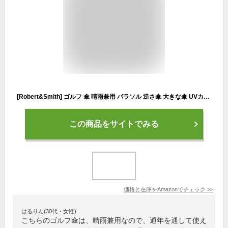
[Robert&Smith] ゴルフ 傘 晴雨兼用 パラソル 逆さ傘 大きな傘 UVカット 紫外線対策 日傘 メンズ ユニセックス ＊カバー付き (黒白ネイビー)
この商品をサイトでみる
価格と在庫を
Amazon
でチェック
>>
はるりん(30代・女性)
こちらのゴルフ傘は、晴雨兼用なので、通年を通して使え