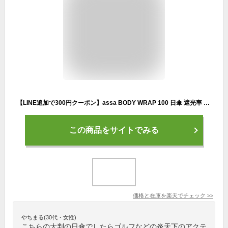
【LINE追加で300円クーポン】assa BODY WRAP 100 日傘 遮光率 100% 長傘 大きめ 60cm まるい 木棒 ペットボトル エコ レディース 晴雨兼用 遮熱 完全遮光 UVカット 紫外線遮蔽 撥水 おしゃれ かわいい 無地 フリル シンプル ギフト 傘 軽い 女性 パラソル【送料無料】
この商品をサイトでみる
価格と在庫を
楽天
でチェック
>>
やちまる(30代・女性)
こちらの大判の日傘でしたらゴルフなどの炎天下のアクテ