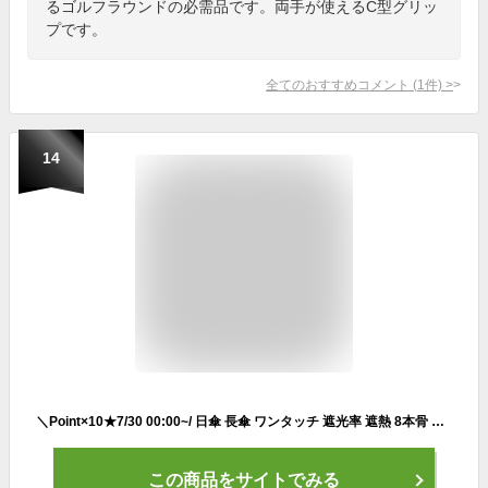
るゴルフラウンドの必需品です。両手が使えるC型グリッ
プです。
全てのおすすめコメント
(
1
件)
>
14
＼Point×10★7/30 00:00~/ 日傘 長傘 ワンタッチ 遮光率 遮熱 8本骨 耐強風 晴雨兼用 雨傘 大きめ おしゃれ 軽量 メンズ 日傘 黒 レディース スポーツ 和風 男性 女性 丈夫 かわいい 風に強い 夏 ゴルフ 観戦 子供 梅雨対策グッズ 誕生日 敬老の日プレゼント 70代
この商品をサイトでみる