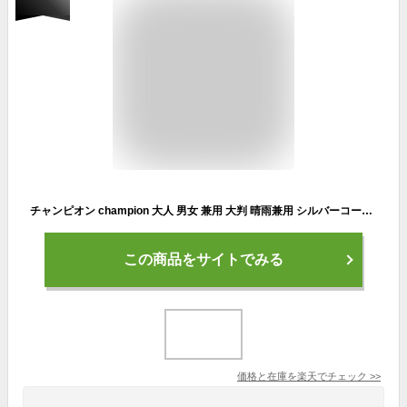
チャンピオン champion 大人 男女 兼用 大判 晴雨兼用 シルバーコーティング ワンタッチ ジャンプ 傘 70cm × 8R ゴルフ スポーツ観戦 日常使用 UVカット 遮光率 99%以上 雨 梅雨 アウトドア 日差し 遮熱 CHP75JPJP70
この商品をサイトでみる
価格と在庫を
楽天
でチェック
>>