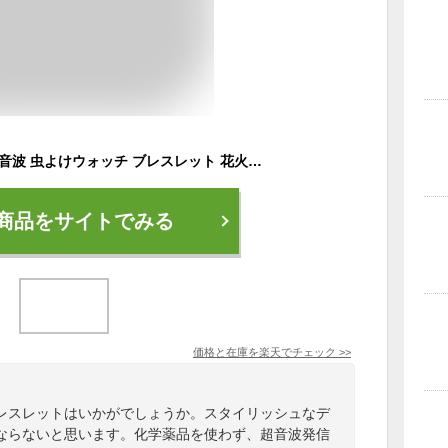
虫よけ 薬品不使用 超音波 虫よけウォッチ ブレスレット 花火 夏祭り 屋外イベント アウトドア キャンプ 散歩 ランニング DIY 屋内 就寝時 昼寝 周波数 3段階 調節可 USB充電 腕時計 デジタル 化学薬品不使用 安全 スタイリッシュ スマートウォッチ 時間表示 屋外 室内 時計
商品をサイトでみる
価格と在庫を
楽天
でチェック
>>
レスレットはいかがでしょうか。スタイリッシュなデ
ならないと思います。化学薬品を使わず、超音波発信