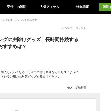
受付中の質問
人気アイテム
特集記事
質問
ージはプロモーションを含みます
502
View
18
コメント
ングの虫除けグッズ｜長時間持続する
おすすめは？
を購入したい！なるべく途中で付け直さなくても良いように
、トレラン用の虫対策グッズを教えてください。
モノスポ編集部