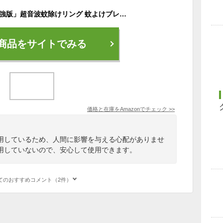
「第六世代 2024年増強版」超音波蚊除けリング 蚊よけブレスレット 虫除けリング 蚊除けリストバンド 腕時計 長い待機時間 USB給電式 3段階調節可能 デジタル時計 歩数カウント機能 携帯便利 超音波蚊よけ 蚊忌避 無毒＆安心 釣り 公園 アウトドア 旅行 屋外 子供/大人兼用 CE、KC、ROHS認証 (ホワイト)「日本語説明書付き」
商品をサイトでみる
価格と在庫を
Amazon
でチェック
>>
用しているため、人間に影響を与える心配がありませ
用していないので、安心して使用できます。
てのおすすめコメント（2件）