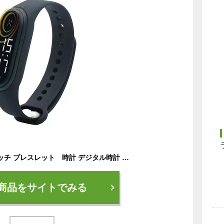
超音波式 虫よけウォッチ ブレスレット 時計 デジタル時計 ランニング 散歩 アウトドア キャンプ 釣り 登山 スポーツ 観戦 無臭 無香
商品をサイトでみる