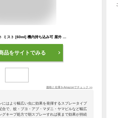
コールマン サラテクト ミスト [60ml] 機内持ち込み可 屋外 キャンプ アウトドアの虫よけスプレー 蚊・アブ・トコジラミなど 忌避 (アース製薬)
商品をサイトでみる
価格と在庫を
Amazon
でチェック
>>
ンにはより幅広い虫に効果を発揮するスプレータイプ
配合で、蚊・ブヨ・アブ・マダニ・ヤマビルなど幅広
ングキープ処方で朝スプレーすれば夜まで効果が持続