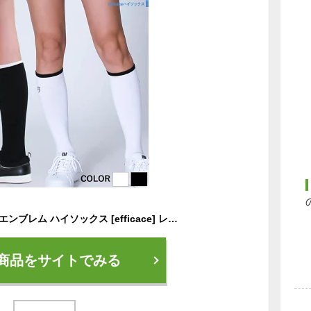
ゴルフウェア 日本製 エンブレム ハイソックス [efficace] レディース 春夏 秋冬 フリーサイズ 2103-6107 ゴルフ 春 夏 秋 冬 オールシーズン 靴下 ソックス 無地 ワンポイント パイル地 汗対策 靴擦れ プレゼント スポーツ
商品をサイトでみる