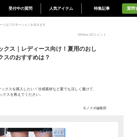
受付中の質問
人気アイテム
特集記事
質問
ージはプロモーションを含みます
99
View
20
コメント
ックス｜レディース向け！夏用のおし
クスのおすすめは？
ソックスを購入したい！冷感素材など夏でも涼しく履けて、
ックスを教えてください。
モノスポ編集部