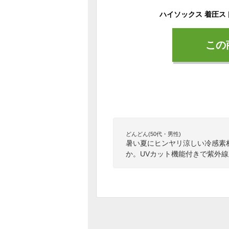
この
どんどん(50代・男性)
暑い夏にヒンヤリ涼しい冷感素
か。UVカット機能付きで紫外