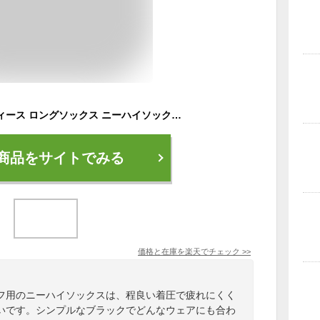
ゴルフソックス レディース ロングソックス ニーハイソックス 2type スポーツ カジュアル 涼感 パンツ 接触冷感 涼しい 夏 ゴルフ 靴下 着圧ソックス
商品をサイトでみる
価格と在庫を
楽天
でチェック
>>
フ用のニーハイソックスは、程良い着圧で疲れにくく
いです。シンプルなブラックでどんなウェアにも合わ