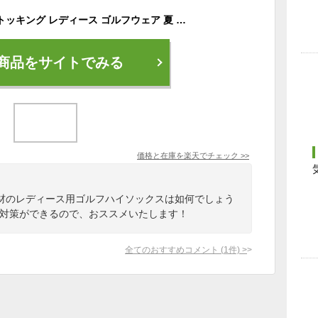
ハイソックス 着圧ストッキング レディース ゴルフウェア 夏 ゴルフレギンス 紫外線対策 UVカット 日焼け対策 靴下 ゴルフ レギンス ストッキング ひんやり 痩せ レンカレギンス ストレッチ 冷感 夏用 吸水速乾 無地 ストレッチ
商品をサイトでみる
価格と在庫を
楽天
でチェック
>>
材のレディース用ゴルフハイソックスは如何でしょう
線対策ができるので、おススメいたします！
全てのおすすめコメント
(
1
件)
>