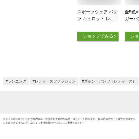
スポーツウェア パン
全5色×
ツ キュロット レギ
ガーパ
ンス セット レディ
ス 冷感
ース トレーニングウ
り 冷
ショップでみる
ショ
ェア ジム ウェア ジ
冷感 
ムウェア UVケア 吸
ージー
汗速乾 ヨガウェア
涼しい
杢 ドライ おしゃれ
ット付
春 夏 ウォーキング
大きい
ジョギング ランニン
ング 
グ ショートパンツ
トゴム 
ランニング
レディースファッション
ズボン・パンツ（レディース）
ヨガ LL 3L *y3-1t
ュアル
※
モノスポ
に寄せられた投稿内容は、投稿者の主観的な感想・コメントを含みます。 投稿の信憑性・正確性を保証する
ことはできませんので、あくまで参考情報の一つとしてご利用ください。