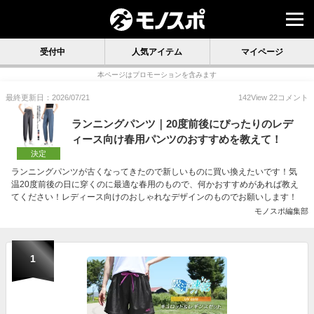
受付中
人気アイテム
マイページ
本ページはプロモーションを含みます
最終更新日：2026/07/21
142
View
22
コメント
ランニングパンツ｜20度前後にぴったりのレデ
ィース向け春用パンツのおすすめを教えて！
決定
ランニングパンツが古くなってきたので新しいものに買い換えたいです！気
温20度前後の日に穿くのに最適な春用のもので、何かおすすめがあれば教え
てください！レディース向けのおしゃれなデザインのものでお願いします！
モノスポ編集部
1