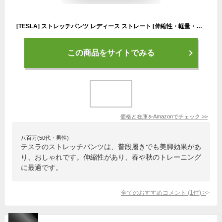
[TESLA] ストレッチパンツ レディース ストレート [伸縮性・軽量・柔らか] 美脚 フォーマル オフィス ビジネス スーツ レギンス パンツ レギパン カジュアル ヨガウェア ヨガパンツ アクティブ 日常着 ストレート アンクル丈 ボトムズ 下 春 秋 TM-FBP50-BLK_2XL
この商品をサイトでみる
価格と在庫を
Amazon
でチェック
>>
八百万(50代・男性)
テスラのストレッチパンツは、普段履きでも美脚効果があ
り、おしゃれです。伸縮性があり、春や秋のトレーニング
に最適です。
全てのおすすめコメント
(
1
件)
>