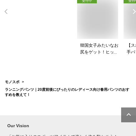
受付中
受付
韓国女子みたいなお
【ス
尻をゲット！ヒップ
手パ
パッドのおすすめ
ース
は？
を教
モノスポ
ランニングパンツ｜20度前後にぴったりのレディース向け春用パンツのおす
すめを教えて！
Our Vision