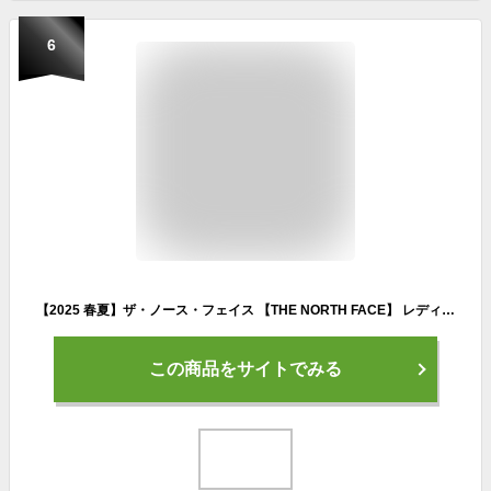
6
【2025 春夏】ザ・ノース・フェイス 【THE NORTH FACE】 レディース ウィメンズ バーブライト ランニングパンツ NBW32573 (女性用/ロングパンツ/ボトム/ズボン/ランニング/マラソン/トレーニングウェア/スポーツウェア/アウトドア/はっ水/ストレッチ)
この商品をサイトでみる