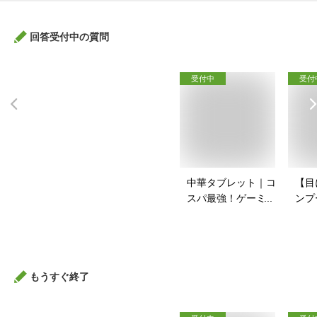
回答受付中の質問
受付中
受付
中華タブレット｜コ
【目
スパ最強！ゲーミン
ンプ
グ用タブレットのお
安い
すすめは？
すす
もうすぐ終了