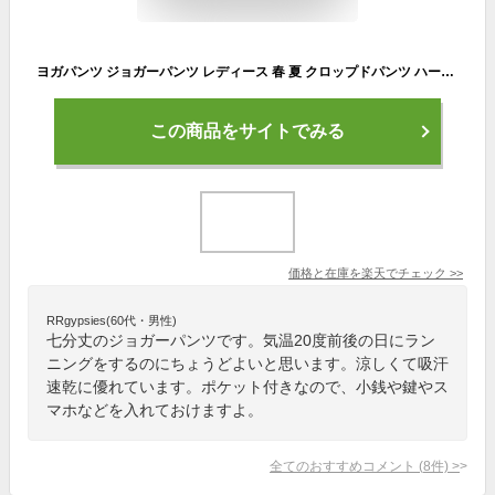
ヨガパンツ ジョガーパンツ レディース 春 夏 クロップドパンツ ハーフパンツ 涼しい 吸汗速乾 ストレッチ ウエストゴム シャーリング 七分丈 ひざ下 ウォーキングウェア フィットネスウェア スポーツウェア 黒 ピンク グレー チャコール ゆったり M L LL 3L 大きいサイズ
この商品をサイトでみる
価格と在庫を
楽天
でチェック
>>
RRgypsies(60代・男性)
七分丈のジョガーパンツです。気温20度前後の日にラン
ニングをするのにちょうどよいと思います。涼しくて吸汗
速乾に優れています。ポケット付きなので、小銭や鍵やス
マホなどを入れておけますよ。
全てのおすすめコメント
(
8
件)
>