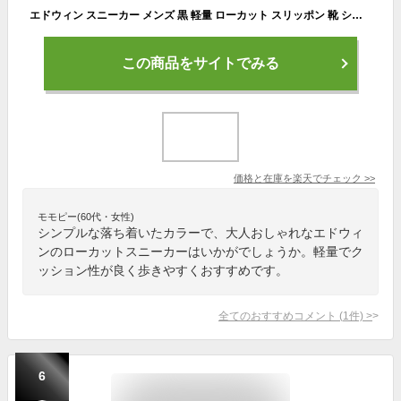
エドウィン スニーカー メンズ 黒 軽量 ローカット スリッポン 靴 シューズ 軽い ローカットスニーカー メンズスニーカー ブラック ブラウン 歩きやすい おしゃれ かっこいい 小さいサイズ 大きいサイズ 大人 男性 通勤 通学 中学生 高校生 edwin EDW-7035
この商品をサイトでみる
価格と在庫を
楽天
でチェック
>>
モモピー(60代・女性)
シンプルな落ち着いたカラーで、大人おしゃれなエドウィ
ンのローカットスニーカーはいかがでしょうか。軽量でク
ッション性が良く歩きやすくおすすめです。
全てのおすすめコメント
(
1
件)
>
6