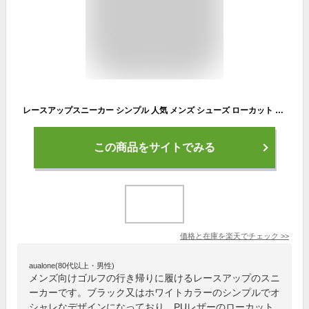
レースアップスニーカー シンプル 人気 メンズ シューズ ローカット PU レザー ベーシック 靴 くつ オールラウンド ラウンドトゥ カジュアル 通学 通勤 定番 黒 白 ブラック ホワイト 履きやすい 蒸れにくい オールシーズン 大人 学生 am
この商品をサイトでみる
価格と在庫を
楽天
でチェック
>>
aualone(80代以上・男性)
メンズ向けゴルフの行き帰りに履けるレースアップのスニ
ーカーです。ブラック又はホワイトカラーのシンプルでオ
シャレなデザインになっており、PUレザーのローカット