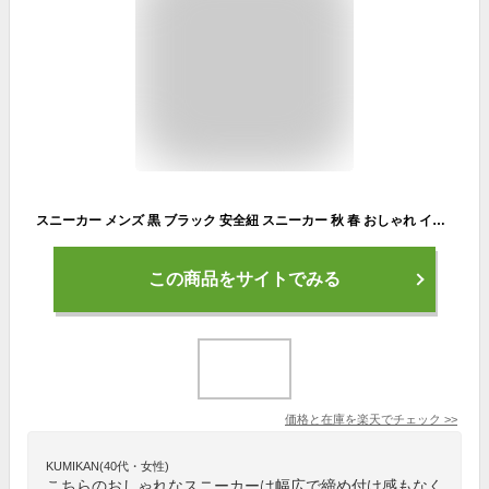
スニーカー メンズ 黒 ブラック 安全紐 スニーカー 秋 春 おしゃれ インヒール 靴 軽量 甲高 幅広 衝撃吸収 スリッポン 滑りにくい 疲れない 裏起毛 通勤 通学 大人 蒸れない 外反母趾 シューズ ランニング ウォーキング ジム 新作 送料無料
この商品をサイトでみる
価格と在庫を
楽天
でチェック
>>
KUMIKAN(40代・女性)
こちらのおしゃれなスニーカーは幅広で締め付け感もなく