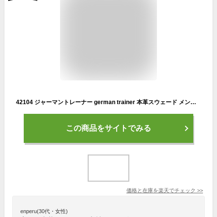
42104 ジャーマントレーナー german trainer 本革スウェード メンズ スニーカー ブラック×ブラック 41/42/43/44 【GERMAN TRAINER/ドイツ軍/ミリタリー/男性用/シューズ/靴/レザー/ファッション/ストリート】【2024年モデル】【正規品】
この商品をサイトでみる
価格と在庫を
楽天
でチェック
>>
enperu(30代・女性)