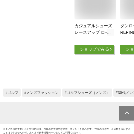
カジュアルシューズ
ダンロッ
レースアップ ローカ
REFIN
ット スニーカー メ
水 メ
ンズシューズ 軽量
シュー
ショップでみる
ショ
通気性 デッキシュー
ライト
ズ 紳士品 sneaker コ
カジ レ
ンフォート ウォーキ
靴 甲
ングシューズ シンプ
い 履き
ル 大人春 夏靴 黒色
しゃれ
白色
シュー
スカジ
ゴルフ
メンズファッション
ゴルフシューズ（メンズ）
30代メン
り DR-
※
モノスポ
に寄せられた投稿内容は、投稿者の主観的な感想・コメントを含みます。 投稿の信憑性・正確性を保証する
ことはできませんので、あくまで参考情報の一つとしてご利用ください。