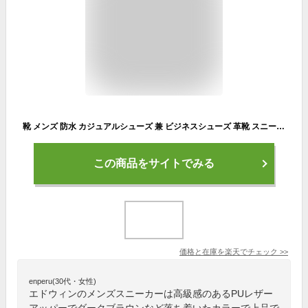
靴 メンズ 防水 カジュアルシューズ 兼 ビジネスシューズ 革靴 スニーカー PUレザー 軽量 耐滑 幅広 3e おしゃれ ブランド 紳士 紐靴 EDWIN エドウィン edm456｜正規販売店
この商品をサイトでみる
価格と在庫を
楽天
でチェック
>>
enperu(30代・女性)
エドウィンのメンズスニーカーは高級感のあるPUレザー
アッパーでダークブラウンなど落ち着いたカラーで上品で