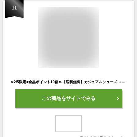
11
≪2/5限定■全品ポイント10倍≫【送料無料】カジュアルシューズ ローカット スニーカー ヴィンテージ メンズ レースアップ メンズスニーカー ウォーキングシューズ コンフォート 靴 メンズシューズ 紳士靴 大人 Zeeno ジーノ/
この商品をサイトでみる