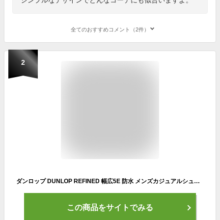
全てのおすすめコメント（2件）
2
ダンロップ DUNLOP REFINED 幅広5E 防水 メンズカジュアルシューズ ブラック/ライトブラウン ビジカジ レザー 革 紳士靴 甲高 つま先が丸い 履きやすい 黒 おしゃれ ウォーキングシューズ 紐 ビジネスカジュアル ゆったり DR-6265
この商品をサイトでみる