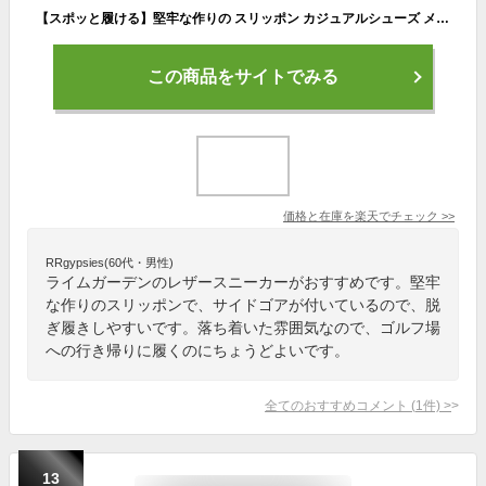
【スポッと履ける】堅牢な作りの スリッポン カジュアルシューズ メンズ シューズ スニーカー 紳士靴 革靴 ウォーキング 靴 軽量 黒 ブラック ブラウン ライムガーデン 24.5cm〜28.0cm【30日間品質保証 × サイズ交換OK】土日もあす楽
この商品をサイトでみる
価格と在庫を
楽天
でチェック
>>
RRgypsies(60代・男性)
ライムガーデンのレザースニーカーがおすすめです。堅牢
な作りのスリッポンで、サイドゴアが付いているので、脱
ぎ履きしやすいです。落ち着いた雰囲気なので、ゴルフ場
への行き帰りに履くのにちょうどよいです。
全てのおすすめコメント
(
1
件)
>
13