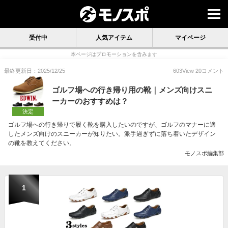
受付中
人気アイテム
マイページ
本ページはプロモーションを含みます
最終更新日：2025/12/25
603
View
20
コメント
ゴルフ場への行き帰り用の靴｜メンズ向けスニ
ーカーのおすすめは？
決定
ゴルフ場への行き帰りで履く靴を購入したいのですが、ゴルフのマナーに適
したメンズ向けのスニーカーが知りたい。派手過ぎずに落ち着いたデザイン
の靴を教えてください。
モノスポ編集部
1