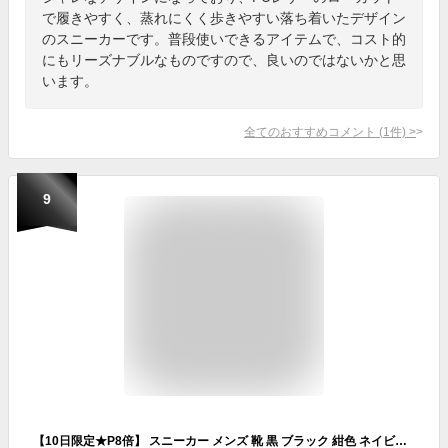
で履きやすく、蒸れにくく歩きやすい落ち着いたデザイン
のスニーカーです。普段使いできるアイテムで、コスト的
にもリーズナブルなものですので、良いのではないかと思
います。
全てのおすすめコメント
(
1
件)
>
9
【10日限定★P8倍】 スニーカー メンズ 靴 黒 ブラック 紺色 ネイビー 茶色 ブラウン 大きいサイズ 29 30 おしゃれ シンプル かっこいい 防水 雨の日 雨 雪 防滑 滑りにくい クッション 大人 エドウィン EDWIN EDW-7980