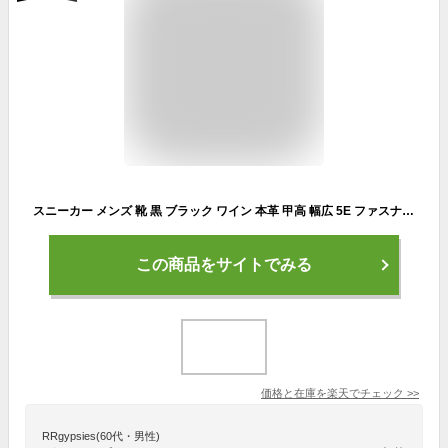
スニーカー メンズ 靴 黒 ブラック ワイン 本革 甲高 幅広 5E ファスナー 防水 レインシューズ 軽量 クッション 厚底 ジップ コンフォートシューズ ダンロップ DUNLOP DR-6255
この商品をサイトでみる
価格と在庫を
楽天
でチェック
>>
RRgypsies(60代・男性)