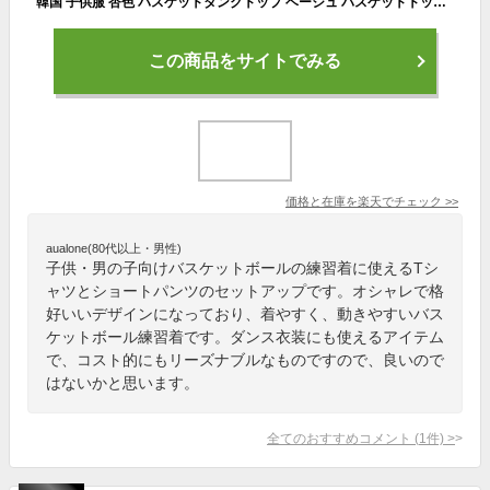
韓国 子供服 杏色 バスケットタンクトップ ベージュ バスケットトップス tシャツ 重ね着 デニム 短パン デニム ショートパンツ 女の子 男の子 普段着 キッズ ダンスウェア キッズダンス衣装 セットアップ ヒップホップ 上下セット おしゃれ K-POP 演出服 練習着 体操服
この商品をサイトでみる
価格と在庫を
楽天
でチェック
>>
aualone(80代以上・男性)
子供・男の子向けバスケットボールの練習着に使えるTシ
ャツとショートパンツのセットアップです。オシャレで格
好いいデザインになっており、着やすく、動きやすいバス
ケットボール練習着です。ダンス衣装にも使えるアイテム
で、コスト的にもリーズナブルなものですので、良いので
はないかと思います。
全てのおすすめコメント
(
1
件)
>