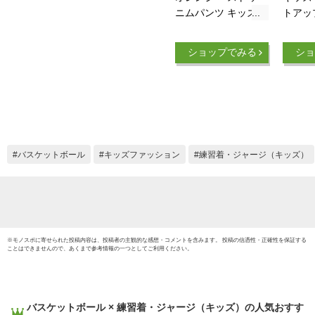
ニムパンツ キッズダ
トアッ
ンス衣装 セットアッ
トップ
プ 長袖tシャツ ゆっ
パンツ
ショップでみる
ショ
たり ダンスパンツ
の子夏
かっこいい ヒップホ
トアッ
ップ バスケットボー
着 ダ
ル 韓国 ダンス衣装
ンス 
子供 練習着 発表会
番号 t
ステージ衣装 ダンス
ット 
発表会 おしゃれ 応
春夏 
バスケットボール
キッズファッション
練習着・ジャージ（キッズ）
援団 ゆったり 団体
ったり
服 110-180
英文字
KSFB0
※
モノスポ
に寄せられた投稿内容は、投稿者の主観的な感想・コメントを含みます。 投稿の信憑性・正確性を保証する
ことはできませんので、あくまで参考情報の一つとしてご利用ください。
バスケットボール × 練習着・ジャージ（キッズ）
の人気おすす