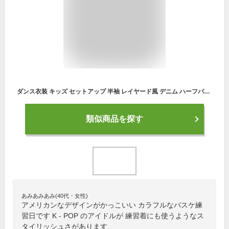
ダンス衣装 キッズ セットアップ 半袖 レイヤード風 デニム ハーフパンツ ダンスパンツ 上下セット かっこいい バスケットボール ゆったり 韓国 ダンス衣装 ヒップホップ 子供 練習着 ステージ衣装 ダンス発表会 おしゃれ 応援団 団体服 運動会 110-170
類似商品を探す
あみあみあみ(40代・女性)
アメリカンなデザインがかっこいい カラフルなバスケ練
習日です K - POP のアイドルが 練習着にも使うようなス
タイリッシュさがあります