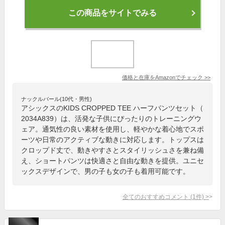
この商品をサイトでみる
価格と在庫を
Amazon
でチェック
>>
ナックルバール(10代・男性)
アシックスのKIDS CROPPED TEE ハーフパンツセット（
2034A839）は、活発な子供にぴったりのトレーニングウ
ェア。通気性の良い素材を使用し、軽やかな着心地でスポ
ーツや日常のアクティブな動きに対応します。トップスは
クロップド丈で、動きやすさとスタイリッシュさを兼ね備
え、ショートパンツは快適さと自由な動きを提供。ユニセ
ックスデザインで、男の子も女の子も着用可能です。
全てのおすすめコメント
(
1
件)
>