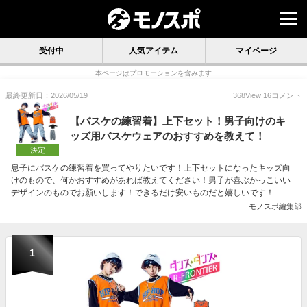
受付中
人気アイテム
マイページ
本ページはプロモーションを含みます
最終更新日：2026/05/19
368
View
16
コメント
【バスケの練習着】上下セット！男子向けのキ
ッズ用バスケウェアのおすすめを教えて！
決定
息子にバスケの練習着を買ってやりたいです！上下セットになったキッズ向
けのもので、何かおすすめがあれば教えてください！男子が喜ぶかっこいい
デザインのものでお願いします！できるだけ安いものだと嬉しいです！
モノスポ編集部
1