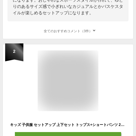
りのあるサイズ感で小ぎれいなカジュアルとかバスケスタ
イルが楽しめるセットアップになります。
全てのおすすめコメント（3件）
2
キッズ 子供服 セットアップ 上下セット トップス+ショートパンツ 2点セット 男の子夏服 キッズセットアップ バスケ練習着 ダンス練習着 ダンス レッスン着 背番号 tシャツ バスケット こども 男の子 春夏 カジュアル ゆったり 可愛い 半袖 英文字 薄手 KSFB066