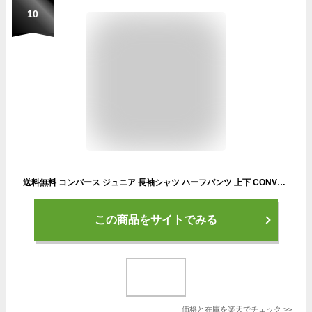
10
送料無料 コンバース ジュニア 長袖シャツ ハーフパンツ 上下 CONVERSE キッズウェア 130-160cm 子供服 ミニバス バスケットボールウエア セットアップ スポーツウェア 吸汗速乾 子ども用 プリントT バスパン 短パン 上下組 練習着 ブランド アパレル/CB442357L-CB442857
この商品をサイトでみる
価格と在庫を
楽天
でチェック
>>