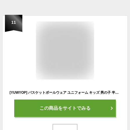
11
[YUWYOP] バスケットボールウェア ユニフォーム キッズ 男の子 半袖 Tシャツ ハーフパンツ 上下セット 吸汗 速乾ジャージ スウェット スポーツウェア 練習着 トレーニングウエア スポーツウエア 子供服 夏 運動着ジュニア服 カジュアル 通学
この商品をサイトでみる