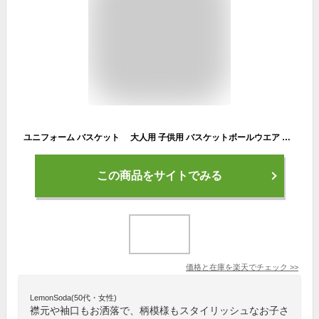
ユニフォーム バスケット 大人用 子供用 バスケットボールウエア 半袖 ジュニア セットアップ 夏 ショートパンツ 上下セット トレーニング用服 練習着 発表会 ステージ ダンス衣装ベース
この商品をサイトでみる
価格と在庫を
楽天
でチェック
>>
LemonSoda(50代・女性)
襟元や袖口もお洒落で、柄模様もスタイリッシュなお子さ