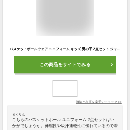
バスケットボールウェア ユニフォーム キッズ 男の子 2点セット ジャージ 上下セット ダンス 衣装 セットアップ 子供服 袖なし Tシャツ ハーフパンツ 吸汗 速乾 練習着 トレーニングウエア スポーツウエア 通学 旅行 夏 100 110 120 130 140 150 160 170 送料無料
この商品をサイトでみる
価格と在庫を
楽天
でチェック
>>
まくりん
こちらのバスケットボール ユニフォーム 2点セットはい
かがでしょうか。伸縮性や吸汗速乾性に優れているので着