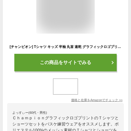
[チャンピオン] Tシャツ キッズ 半袖 丸首 速乾 グラフィックロゴプリント Tシャツ＆ショーツセット ベーシックスポーツ CK-ZSW04 チャコール 130
この商品をサイトでみる
価格と在庫を
Amazon
でチェック
>>
よっすぃー(60代・男性)
ＣｈａｍｐｉｏｎグラフィックロゴプリントのＴシャツと
ショーツセットをバスケ練習ウェアをオススメします。ポ
リエステル100%のメッシュ素材のＴシャツとショーツを