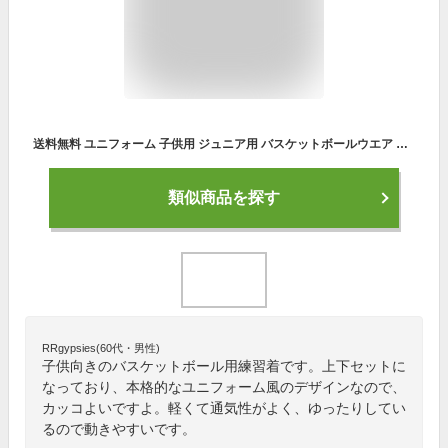
送料無料 ユニフォーム 子供用 ジュニア用 バスケットボールウエア 袖なし ジュニア セットアップ 夏 ショートパンツ 上下セット トレーニング用服 練習着 スポーツウエア バスケットボールウエア 袖なし セットアップ メンズ ゆったり 涼しい
類似商品を探す
RRgypsies(60代・男性)
子供向きのバスケットボール用練習着です。上下セットに
なっており、本格的なユニフォーム風のデザインなので、
カッコよいですよ。軽くて通気性がよく、ゆったりしてい
るので動きやすいです。