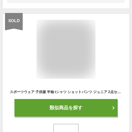
SOLD
スポーツウェア 子供服 半袖 tシャツ ショットパンツ ジュニア 2点セット 男の子 女の子 バスケ ユニフォーム 練習着 上下セット サッカー 男女兼用 通気性 カジュアル 普段着 バスケットボールユニフォーム 運動?スポーツ 散歩 バスケットボールスポーツウェア 100-160cm
類似商品を探す