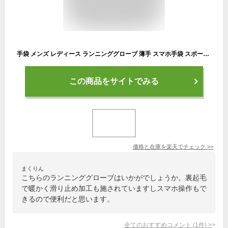
手袋 メンズ レディース ランニンググローブ 薄手 スマホ手袋 スポーツグローブ 防寒手袋 アウトドアグローブ サイクリンググローブ 裏起毛 滑り止め加工 耐磨耗 フィット感 通勤通学 自転車 春秋冬用
この商品をサイトでみる
価格と在庫を
楽天
でチェック
>>
まくりん
こちらのランニンググローブはいかがでしょうか。裏起毛
で暖かく滑り止め加工も施されていますしスマホ操作もで
きるので便利だと思います。
全てのおすすめコメント
(
1
件)
>