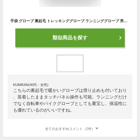
手袋 グローブ 裏起毛 トレッキンググローブ ランニンググローブ 男女兼用 防寒手袋 保温 タッチパネル対応 滑り防止 登山グローブ アウトドア 秋冬 メンズ レディース スマホ操作可能 バイクグローブ 自転車
類似商品を探す
KUMIKAN(40代・女性)
こちらの裏起毛で暖かいグローブは滑り止めも付いており
、装着したままタッチパネル操作も可能。ランニングだけ
でなく自転車やバイクグローブとしても重宝し、保温性に
も優れているのがいいですね。
全てのおすすめコメント（2件）