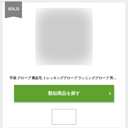
SOLD
手袋 グローブ 裏起毛 トレッキンググローブ ランニンググローブ 男女兼用 防寒手袋 保温 タッチパネル対応 滑り防止 登山グローブ アウトドア 秋冬 メンズ レディース スマホ操作可能 バイクグローブ 自転車
類似商品を探す