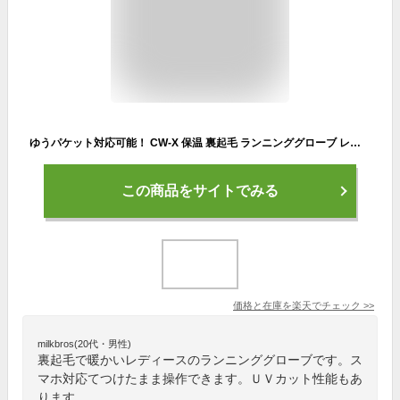
ゆうパケット対応可能！ CW-X 保温 裏起毛 ランニンググローブ レディース スマホ対応 手袋 グローブ スマートフォン対応 UVカット 防寒 スポーツ ランニング ジョギング マラソン アクセサリー cwx ワコール Wacoal HYY540
この商品をサイトでみる
価格と在庫を
楽天
でチェック
>>
milkbros(20代・男性)
裏起毛で暖かいレディースのランニンググローブです。ス
マホ対応てつけたまま操作できます。ＵＶカット性能もあ
ります。