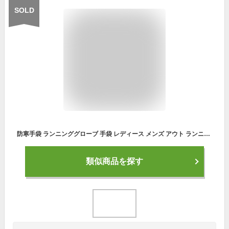
SOLD
防寒手袋 ランニンググローブ 手袋 レディース メンズ アウト ランニンググ手袋 スポーツグローブ てぶくろ スマホ タッチパネル対応 ドアグローブ 裏起毛手袋 トレッキンググローブ 滑り止め 登山グローブ shoutao-1155-gg
類似商品を探す