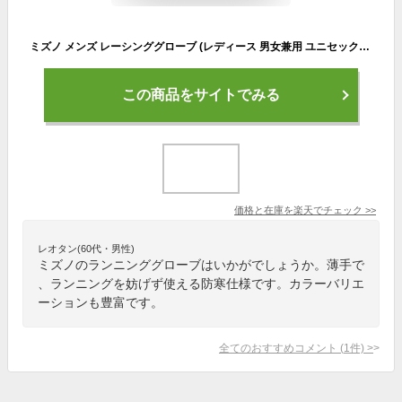
ミズノ メンズ レーシンググローブ (レディース 男女兼用 ユニセックス 手袋 防寒 薄手 ランニンググローブ スポーツ トレーニング 小物 ランニング手袋 mizuno 即日発送) U2MY2502
この商品をサイトでみる
価格と在庫を
楽天
でチェック
>>
レオタン(60代・男性)
ミズノのランニンググローブはいかがでしょうか。薄手で
、ランニングを妨げず使える防寒仕様です。カラーバリエ
ーションも豊富です。
全てのおすすめコメント
(
1
件)
>