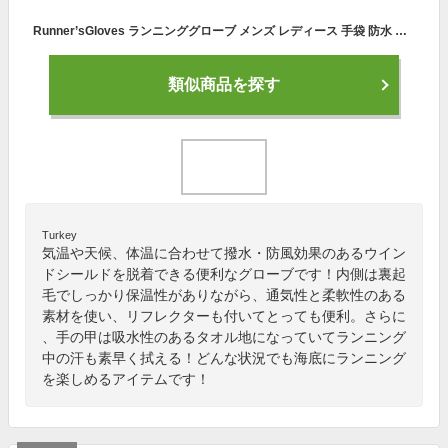
Runner’sGloves ランニンググローブ メンズ レディース 手袋 防水 防寒 反射 通気性 滑り止め(ブラック, L)
類似商品を探す
Turkey
気温や天候、体温に合わせて撥水・防風効果のあるウイン
ドシールドを脱着できる便利なグローブです！内側は裏起
毛でしっかり保温性がありながら、通気性と柔軟性のある
素材を使い、リフレクターも付いてとっても便利。さらに
、手の甲は吸水性のあるタオル地になっていてランニング
中の汗も素早く拭える！どんな状況でも海底にランニング
を楽しめるアイテムです！