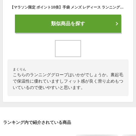
【マラソン限定 ポイント10倍】手袋 メンズ レディース ランニンググローブ 薄手 スマホ手袋 スポーツグローブ 防寒手袋 アウトドアグローブ サイクリンググローブ 裏起毛 滑り止め加工 耐磨耗 フィット感 通勤通学 自転車 春秋冬用
類似商品を探す
まくりん
こちらのランニンググローブはいかがでしょうか。裏起毛
で保温性に優れていますしフィット感が良く滑り止めもつ
いているので使いやすいと思います。
ランキング内で紹介されている商品