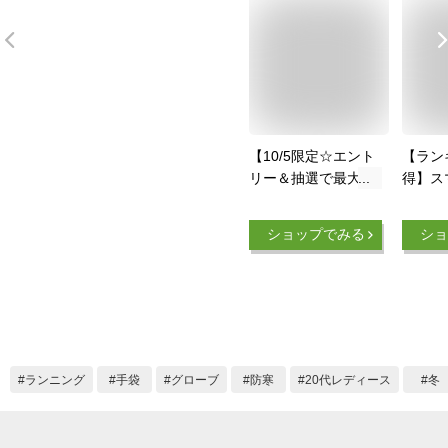
【10/5限定☆エント
【ラン
リー＆抽選で最大
得】ス
300％Pバック】ナイ
ネル対
キ（NIKE）（メン
グ ス
ショップでみる
ショ
ズ、レディース）手
トド
袋 マイラー ランニ
防風 
ンググローブ 防寒
ンズ
CW1053-042
軽量 
ランニ
ランニング
手袋
グローブ
防寒
20代レディース
冬