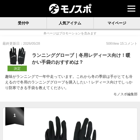
受付中
人気アイテム
マイページ
本ページはプロモーションを含みます
最終更新日：2026/05/28
506
View
15
コメント
ランニンググローブ｜冬用レディース向け！暖
かい手袋のおすすめは？
決定
趣味がランニングで一年中走っています。これから冬の季節は手がとても冷
えるので冬用のランニンググローブを購入したい！レディース向けでしっか
り防寒できる手袋を教えてください。
モノスポ編集部
1