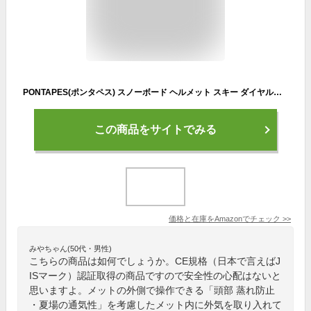
PONTAPES(ポンタペス) スノーボード ヘルメット スキー ダイヤルサイズ調節可 CE規格/EN1077認証取得 メンズ レディース 大人用 PONH-1982 ブラック×ブラック M（54-57cm） プロテクター スノボ スノボー ボード メンズ レディース 大人用 庇付き スキー用 スノーボード用 グラトリ ブラック 黒色
この商品をサイトでみる
価格と在庫を
Amazon
でチェック
>>
みやちゃん(50代・男性)
こちらの商品は如何でしょうか。CE規格（日本で言えばJ
ISマーク）認証取得の商品ですので安全性の心配はないと
思いますよ。メットの外側で操作できる「頭部 蒸れ防止
・夏場の通気性」を考慮したメット内に外気を取り入れて