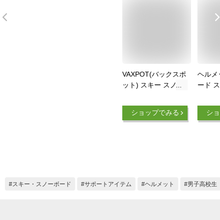
VAXPOT(バックスポ
ヘルメ
ット) スキー スノー
ード 
ボード ヘルメット
ース 
【ジャパンフィッ
VAXP
ショップでみる
ショ
ト】 VA-3150 BLK L-
ット) V
XL
ッド 
ジャパ
ノボ 
スケボー
ンター
交換不
スキー・スノーボード
サポートアイテム
ヘルメット
男子高校生