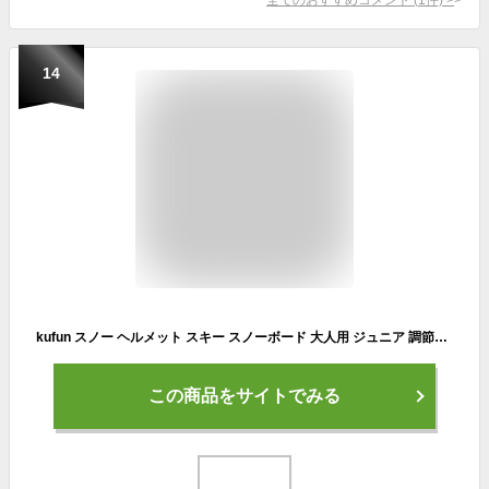
14
kufun スノー ヘルメット スキー スノーボード 大人用 ジュニア 調節可能 レディース スキーヘルメット スノーボードヘルメット 男女兼用 子供用 (クラック ブラック, L(59-61CM))
この商品をサイトでみる