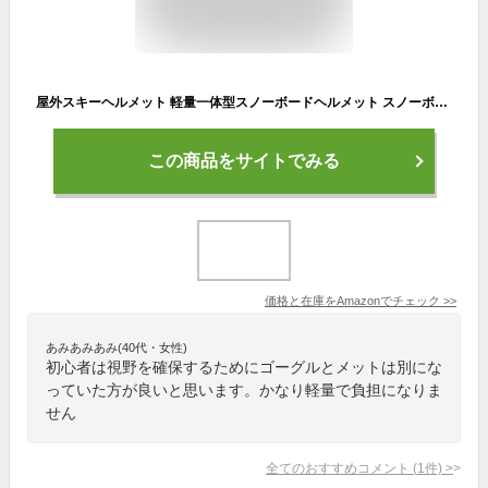
屋外スキーヘルメット 軽量一体型スノーボードヘルメット スノーボードスキーヘルメットロックスキーヘルメットアウトドアスポーツモーター 大人のための男性女性 ソフトライニング調節可能なスポーツヘルメット スキーゴーグル固定ストラップと取り外し可能なイヤーコットン
この商品をサイトでみる
価格と在庫を
Amazon
でチェック
>>
あみあみあみ(40代・女性)
初心者は視野を確保するためにゴーグルとメットは別にな
っていた方が良いと思います。かなり軽量で負担になりま
せん
全てのおすすめコメント
(
1
件)
>