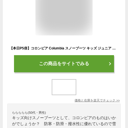
【本日P5倍】コロンビア Columbia スノーブーツ キッズ ジュニア 男の子 女の子 19cm 20cm 21cm 22cm 23cm 24cm 超軽量 撥水 ウィンターブーツ 冬 冬靴 子供 子ども 靴 ブーツ ブランド ブラック ピンク
この商品をサイトでみる
価格と在庫を
楽天
でチェック
>>
ららららら(50代・男性)
キッズ向けスノーブーツとして、コロンビアのものはいか
がでしょうか？ 防寒・防滑・撥水性に優れているので雪