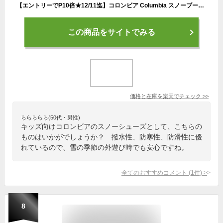
【エントリーでP10倍★12/11迄】コロンビア Columbia スノーブーツ キッズ ジュニア 男の子 女の子 19cm 20cm 21cm 22cm 23cm 24cm 超軽量 撥水 ウィンターブーツ 冬 冬靴 子供 子ども 靴 ブーツ ブランド ブラック ピンク
この商品をサイトでみる
価格と在庫を
楽天
でチェック
>>
ららららら(50代・男性)
キッズ向けコロンビアのスノーシューズとして、こちらの
ものはいかがでしょうか？ 撥水性、防寒性、防滑性に優
れているので、雪の季節の外遊び時でも安心ですね。
全てのおすすめコメント
(
1
件)
>
8