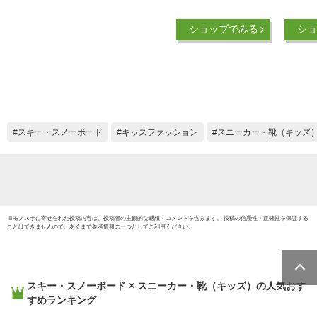
ンビア スノーブーツ
ュニア
キッズ 防水 男の子
子 19c
ショップでみる
ショ
女の子 13cm 14cm
22cm 
15cm 16cm 17cm
Colum
18cm ベビー 冬靴 ウ
ィンタ
ィンターブーツ スノ
冬靴 子
ーシューズ
ブーツ
Columbia
ランド
WATERPROOF シー
学生 
スキー・スノーボード
キッズファッション
スニーカー・靴（キッズ
ムシール加工 フェル
ト素材 グリップ マ
ジックテープ 子供靴
※
モノスポ
に寄せられた投稿内容は、投稿者の主観的な感想・コメントを含みます。 投稿の信憑性・正確性を保証する
ことはできませんので、あくまで参考情報の一つとしてご利用ください。
スキー・スノーボード × スニーカー・靴（キッズ）
の人気おす
すめランキング