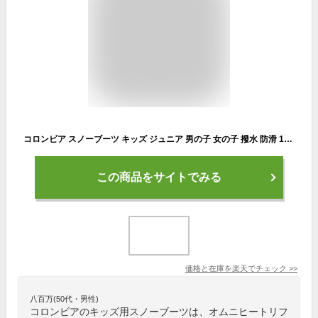
コロンビア スノーブーツ キッズ ジュニア 男の子 女の子 撥水 防滑 19cm 20cm 21cm 22cm 23cm 24cm 下駄箱 ショートブーツ Columbia 超軽量 ウィンターブーツ 冬 冬靴 子供 シューズ 靴 ブーツ ブランド シンプル 小学生 小学校 通学
この商品をサイトでみる
価格と在庫を
楽天
でチェック
>>
八百万(50代・男性)
コロンビアのキッズ用スノーブーツは、オムニヒートリフ