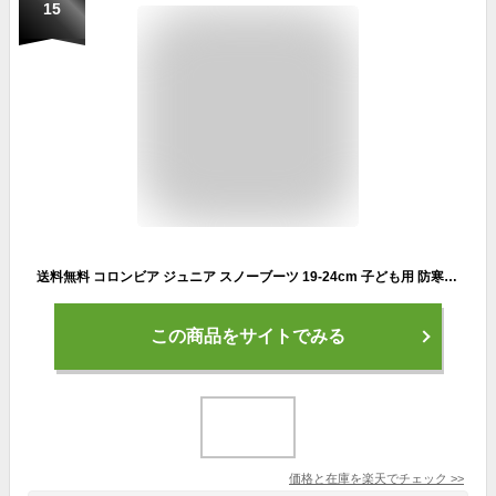
15
送料無料 コロンビア ジュニア スノーブーツ 19-24cm 子ども用 防寒 防水ブーツ Columbia ユース パウダーバグ スノーライト ストラップ 子供靴 キッズ スノトレ 保温 軽量 寒冷地 雪 スキー スノボ— こども 小学生 男の子 女の子 ブランド くつ/BY6077
この商品をサイトでみる
価格と在庫を
楽天
でチェック
>>