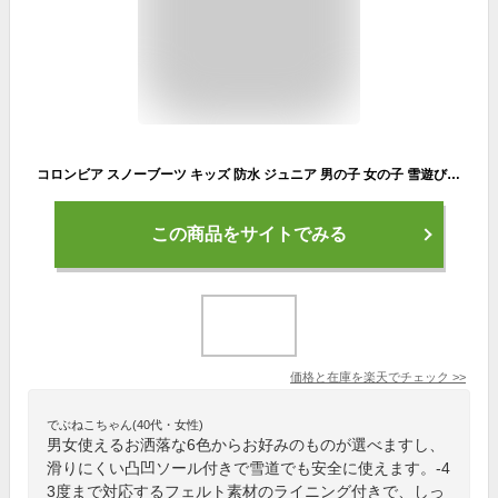
コロンビア スノーブーツ キッズ 防水 ジュニア 男の子 女の子 雪遊び ベビー 13cm 14cm 15cm 16cm 17cm 18cm ウィンターブーツ スノーシューズ Columbia チルドレン バグフォーティープリントWATERPROOF フェルト素材
この商品をサイトでみる
価格と在庫を
楽天
でチェック
>>
でぶねこちゃん(40代・女性)
男女使えるお洒落な6色からお好みのものが選べますし、
滑りにくい凸凹ソール付きで雪道でも安全に使えます。-4
3度まで対応するフェルト素材のライニング付きで、しっ