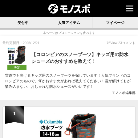
受付中
人気アイテム
マイページ
本ページはプロモーションを含みます
最終更新日：2025/12/21
76
View
23
コメント
【コロンビアのスノーブーツ】キッズ用の防水
シューズのおすすめを教えて！
決定
雪道でも歩けるキッズ用のスノーブーツを探しています！人気ブランドのコ
ロンビアのもので、何かおすすめがあれば教えてください！雪が解けてもが
染み込まない、おしゃれな防水シューズがいいです！
モノスポ編集部
1