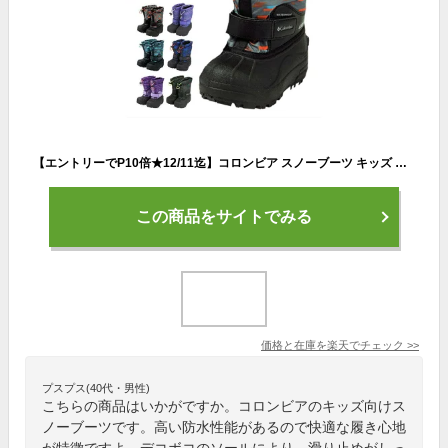
【エントリーでP10倍★12/11迄】コロンビア スノーブーツ キッズ 防水 男の子 女の子 13cm 14cm 15cm 16cm 17cm 18cm ベビー 冬靴 ウィンターブーツ スノーシューズ Columbia WATERPROOF シームシール加工 フェルト素材 グリップ マジックテープ 子供靴
この商品をサイトでみる
価格と在庫を
楽天
でチェック
>>
プスプス(40代・男性)
こちらの商品はいかがですか。コロンビアのキッズ向けス
ノーブーツです。高い防水性能があるので快適な履き心地
が特徴ですよ。デコボコのソールにより、滑り止めがしっ