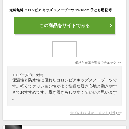
送料無料 コロンビア キッズ スノーブーツ 15-18cm 子ども用 防寒 防水ブーツ Columbia チルドレンズ パウダーバグ スノーライトストラップ 子供靴 ジュニア ユース スノトレ 保温 軽量 寒冷地 雪 スキー スノボ— 男の子 女の子 ブランド くつ/BC6077
この商品をサイトでみる
価格と在庫を
楽天
でチェック
>>
モモピー(60代・女性)
保温性と防水性に優れたコロンビアキッズスノーブーツで
す。軽くてクッション性がよく快適な履き心地と動きやす
さでおすすめです。脱ぎ履きもしやすくていいと思います
。
全てのおすすめコメント
(
1
件)
>