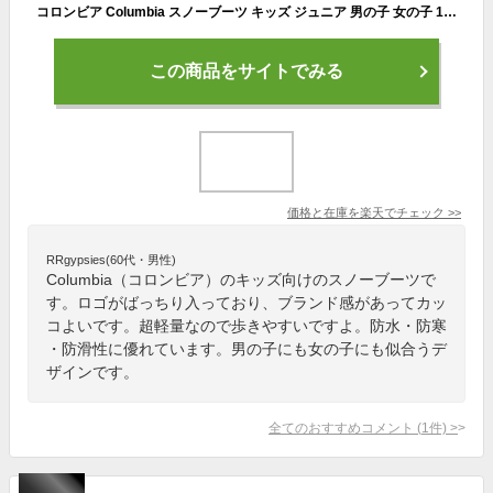
コロンビア Columbia スノーブーツ キッズ ジュニア 男の子 女の子 19cm 20cm 21cm 22cm 23cm 24cm 超軽量 防水 ウィンターブーツ 冬 冬靴 子供 子ども 靴 ブーツ ブランド ブラック ネイビー ピンク
この商品をサイトでみる
価格と在庫を
楽天
でチェック
>>
RRgypsies(60代・男性)
Columbia（コロンビア）のキッズ向けのスノーブーツで
す。ロゴがばっちり入っており、ブランド感があってカッ
コよいです。超軽量なので歩きやすいですよ。防水・防寒
・防滑性に優れています。男の子にも女の子にも似合うデ
ザインです。
全てのおすすめコメント
(
1
件)
>