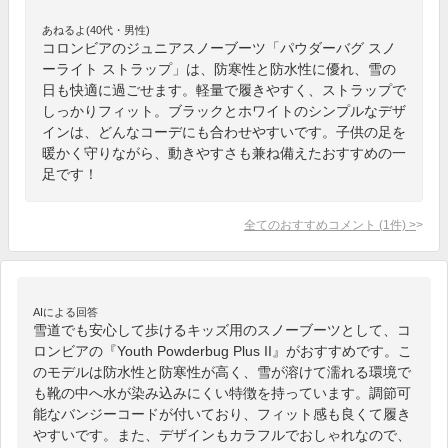
あねるよ(40代・男性)
コロンビアのジュニアスノーブーツ「パウダーバグ スノ
ーライト ストラップ」は、防寒性と防水性に優れ、雪の
日も快適に過ごせます。軽量で履きやすく、ストラップで
しっかりフィット。ブラックとホワイトのシンプルなデザ
インは、どんなコーデにも合わせやすいです。子供の足を
暖かく守りながら、動きやすさも兼ね備えたおすすめの一
足です！
全てのおすすめコメント
(
1
件)
>
AIによる回答
雪道でも安心して歩けるキッズ用のスノーブーツとして、コ
ロンビアの『Youth Powderbug Plus II』がおすすめです。こ
のモデルは防水性と防寒性が高く、雪が溶けて濡れる環境で
も靴の中へ水が染み込みにくい特徴を持っています。調節可
能なバンジーコードが付いており、フィット感も良くて履き
やすいです。また、デザインもカラフルでおしゃれなので、