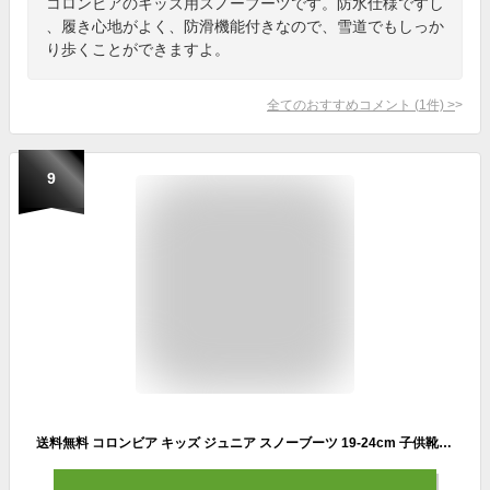
コロンビアのキッズ用スノーブーツです。防水仕様ですし
、履き心地がよく、防滑機能付きなので、雪道でもしっか
り歩くことができますよ。
全てのおすすめコメント
(
1
件)
>
9
送料無料 コロンビア キッズ ジュニア スノーブーツ 19-24cm 子供靴 Columbia ユース パウダーバグ スノーライト 子ども用 防寒ブーツ 防水 スノトレ 保温 寒冷地 雪 スキー スノボ— こども ウィンター 冬ブーツ 男の子 女の子 小学生 アウトドア ブランド くつ/BY2106