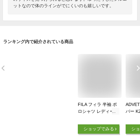
ットなので体のラインがでにくいのも嬉しいです。
ランキング内で紹介されている商品
FILA フィラ 半袖 ポ
ADVE
ロシャツ レディース
バー K2
メンズ スポーツブラ
国ゴル
ンド ゴルフウェア
フウェ
ショップでみる
ショ
ビッグシルエット オ
トップ
ーバーサイズ 大きめ
ビック