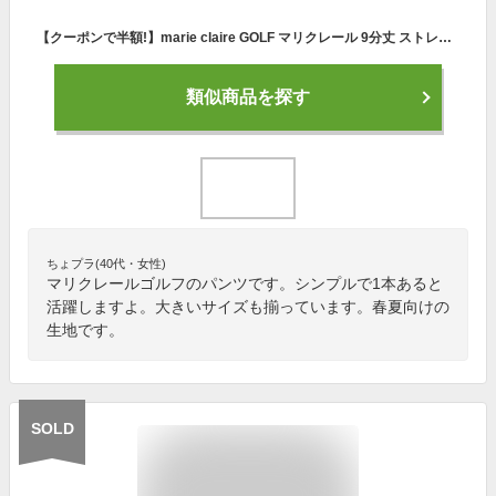
【クーポンで半額!】marie claire GOLF マリクレール 9分丈 ストレッチパンツ ゴルフウェア レディース ロングパンツ 接触冷感 涼しい UVカット 紫外線対策 細身 美脚 ブランド おしゃれ かわいい 大きいサイズ S M L LL 3L 春夏 白 黒 赤 紺
類似商品を探す
ちょプラ(40代・女性)
マリクレールゴルフのパンツです。シンプルで1本あると
活躍しますよ。大きいサイズも揃っています。春夏向けの
生地です。
SOLD