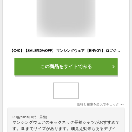
【公式】【SALE/30%OFF】 マンシングウェア 【ENVOY】 ロゴジャカード モックネック 長袖シャツ レディース ( 吸汗速乾 / ストレッチ / UVカット ) ゴルフ シャツ ゴルフウェア 暑さ対策 大きいサイズ 3L 2023年春夏モデル MEWVJB02
この商品をサイトでみる
価格と在庫を
楽天
でチェック
>>
RRgypsies(60代・男性)
マンシングウェアのモックネック長袖シャツがおすすめで
す。3Lまでサイズがあります。細見え効果もあるデザイ