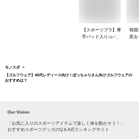
【スポーツブラ】厚
韓国
手パッド入り♪レディ
尻を
ース向けのおすすめ
パッ
を教えて！
は？
モノスポ
【ゴルフウェア】40代レディース向け！ぽっちゃりさん向けゴルフウェアの
おすすめは？
Our Vision
「お気に入りのスポーツアイテムで
楽しく体を動かそう！」
おすすめスポーツグッズのQ＆A式ランキングサイト