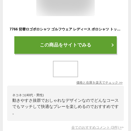
7766 切替ロゴポロシャツ ゴルフウェア レディース ポロシャツ トップス ポリエステル 鹿の子 半袖 春夏 吸水速乾 ストレッチ ブラック ホワイト グレー S M L LL 3L 大きいサイズ 小さいサイズ デルソル ゴルフ 白 黒 スポーツ
この商品をサイトでみる
価格と在庫を
楽天
でチェック
>>
ネコネコ(40代・男性)
動きやすさ抜群でおしゃれなデザインなのでどんなコース
でもマッチして快適なプレーを楽しめるのでおすすめです
。
全てのおすすめコメント
(
3
件)
>