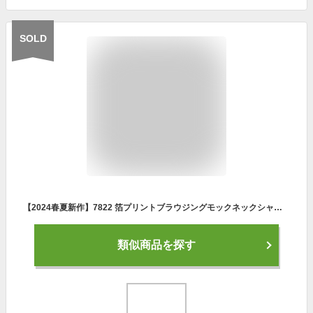
SOLD
【2024春夏新作】7822 箔プリントブラウジングモックネックシャツ ゴルフウェア レディース デルソル ゴルフ M L LL 3L 大きいサイズ 春 夏 トップス ゆったり 女子 ネイビー グレー ライトブルー 紺 水色 半袖 吸水速乾 ブラウジング さらり ポスト投函 送料無料
類似商品を探す