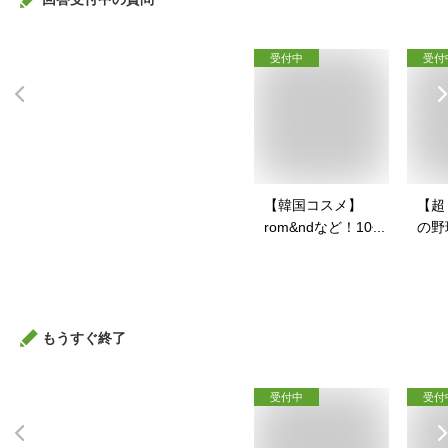
受付中
受付
【韓国コスメ】
【超
rom&ndなど！10代
の野
向けで人気の韓国ブ
の少
ランド化粧品のおす
ット
すめは？
もうすぐ終了
受付中
受付