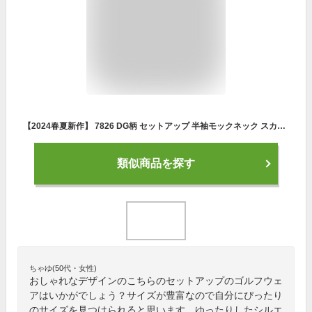
【2024春夏新作】 7826 DG柄 セットアップ 半袖モックネック スカート ウエスト総ゴム ゴルフウェア レディース デルソル ゴルフ M L LL 3L 大きいサイズ 伸縮性 春 夏 トップス スカート ゆったり 女子 セット ホワイト ベージュ ブルー 白 青 セット 送料無料
類似商品を探す
ちゃゆ(50代・女性)
おしゃれなデザインのこちらのセットアップのゴルフウェ
アはいかがでしょう？サイズが豊富なので自分にぴったり
のサイズを見つけられると思います。ゆったりしたシルエ