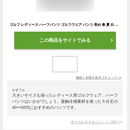
ゴルフ レディース ハーフパンツ ゴルフウエア パンツ 長め 春 夏 白 大きいサイズ ショートパンツ 涼しい 短パン きれいめ ひんやり 5分丈 レーヨン 接触冷感 ストレッチ ブランド 麻 40代 50代 おすすめ おしゃれ カジュアル ホワイト バミューダ
この商品をサイトでみる
価格と在庫を
楽天
でチェック
>>
かずフル
大きいサイズも揃ったレディース用ゴルフウェア、ハーフ
パンツはいかがでしょう。接触冷感素材を使った５分丈の
40〜50代におすすめのパンツです。
全てのおすすめコメント
(
4
件)
>