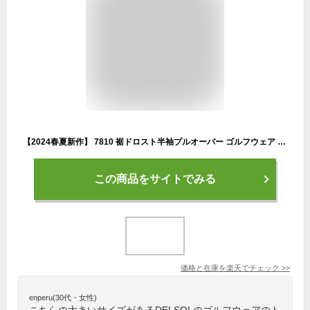
【2024春夏新作】 7810 裾ドロスト半袖プルオーバー ゴルフウェア レディース デルソル ゴルフ M L LL 3L 大きいサイズ 春 夏 トップス 半袖 シャカシャカ スポーティ春夏 ゆったり 女子 ホワイト ネイビー 紺 白 黒 ブラック ベージュ 送料無料 軽い 薄い ゴルフ スポーツ
この商品をサイトでみる
価格と在庫を
楽天
でチェック
>>
enperu(30代・女性)
こちらの大きいサイズがあるDELSOLのゴルフウェアのト