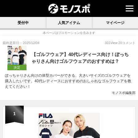
受付中
人気アイテム
マイページ
本ページはプロモーションを含みます
最終更新日：2025/12/04
301
View
20
コメント
【ゴルフウェア】40代レディース向け！ぽっち
ゃりさん向けゴルフウェアのおすすめは？
決定
ぽっちゃりさん向けの体型カバーができる、大きいサイズのゴルフウェアを
購入したいです。40代レディースにおすすめのおしゃれなゴルフウェアを教
えてください！
モノスポ編集部
1