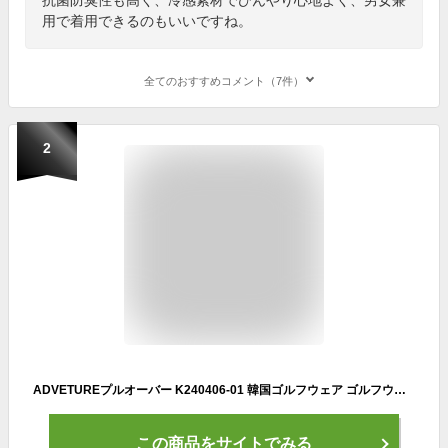
用で着用できるのもいいですね。
全てのおすすめコメント（7件）
2
ADVETUREプルオーバー K240406-01 韓国ゴルフウェア ゴルフウェア レディース トップス カジュアル ビックシルエット 大きいサイズ オーバーサイズ 薄手 夏 ポロシャツ 安い プチプラ 緑 ベージュ 無地 シンプルトップス ゴルフ女子 可愛い お洒落 韓国ブランド プティオール
この商品をサイトでみる