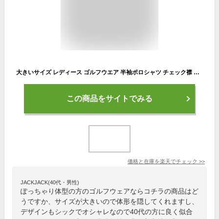
大きいサイズ レディース ゴルフウエア 半袖ポロシャツ チェック襟 半袖 シャツ 吸水速乾 涼しい 普段着にも 大人かわいい 着心地重視 春 夏 秋 カジュアルゴルフウエア ゴルフ女子 レディースゴルフシャツ 大人ゴルフウエア サイズ豊富 L〜3XL
この商品をサイトでみる
価格と在庫を
楽天
でチェック
>>
JACKJACK(40代・男性)
ぽっちゃり体型の方のゴルフウェアならコチラの商品はど
うですか、サイズが大きいので体形を隠してくれますし、
デザインもシックでオシャレなので40代の方に良く似合