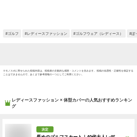
ゆったり 綿100% 抗
きいサ
菌防臭 接触冷感 ボ
サイズ 
タンダウン ユニセッ
シャツ
クス 韓国 おしゃれ
ラ 緑 
シンプル トップス
シンプ
ゴルフ
レディースファッション
ゴルフウェア（レディース）
ぽ
大きいサイズ 3L 白
ルフ女
黒 ネイビー 学生
洒落 
プティ
※
モノスポ
に寄せられた投稿内容は、投稿者の主観的な感想・コメントを含みます。 投稿の信憑性・正確性を保証する
ことはできませんので、あくまで参考情報の一つとしてご利用ください。
レディースファッション × 体型カバー
の人気おすすめランキン
グ
決定
長めのゴルフスカート｜40代大人レデ