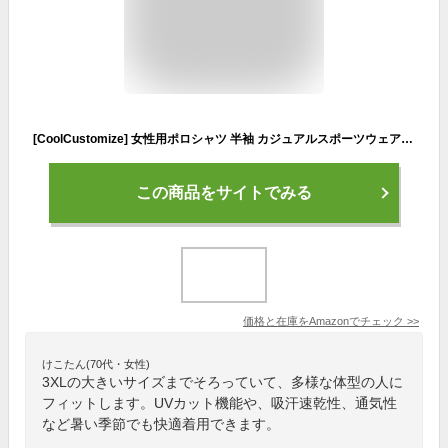
[CoolCustomize] 女性用ポロシャツ 半袖 カジュアルスポーツウェア ゴルフウェア 春夏向け 吸汗速乾・通気性 UVカット サイズ：XS～3XL
この商品をサイトでみる
価格と在庫を
Amazon
でチェック
>>
けこたん(70代・女性)
3XLの大きいサイズまでそろっていて、多様な体型の人に
フィットします。UVカット機能や、吸汗速乾性、通気性
など暑い季節でも快適着用できます。