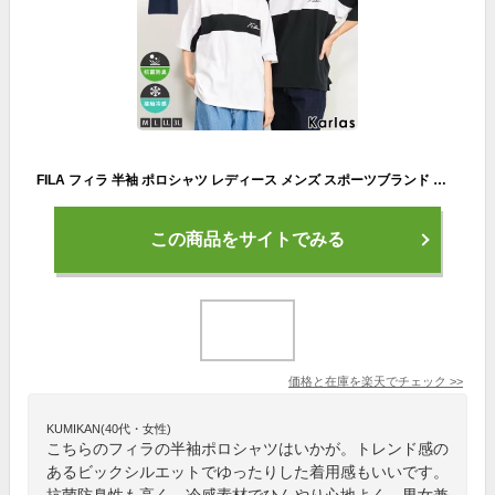
FILA フィラ 半袖 ポロシャツ レディース メンズ スポーツブランド ゴルフウェア ビッグシルエット オーバーサイズ 大きめ ゆったり 綿100% 抗菌防臭 接触冷感 ボタンダウン ユニセックス 韓国 おしゃれ シンプル トップス 大きいサイズ 3L 白 黒 ネイビー 学生
この商品をサイトでみる
価格と在庫を
楽天
でチェック
>>
KUMIKAN(40代・女性)
こちらのフィラの半袖ポロシャツはいかが。トレンド感の
あるビックシルエットでゆったりした着用感もいいです。
抗菌防臭性も高く、冷感素材でひんやり心地よく、男女兼