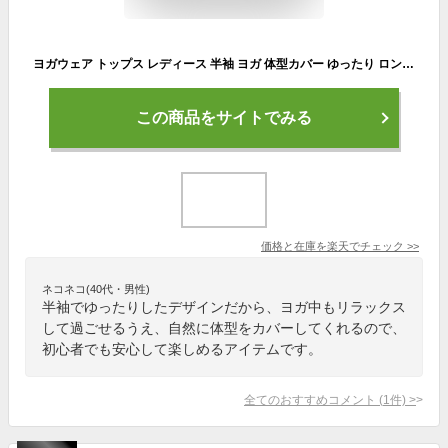
ヨガウェア トップス レディース 半袖 ヨガ 体型カバー ゆったり ロング丈 大きいサイズ ヨガ ヨガシャツ ピラティス ドルマンスリーブ ピラティスウェア めくれない ppi-ssd034 VEROMAN FIT
この商品をサイトでみる
価格と在庫を
楽天
でチェック
>>
ネコネコ(40代・男性)
半袖でゆったりしたデザインだから、ヨガ中もリラックス
して過ごせるうえ、自然に体型をカバーしてくれるので、
初心者でも安心して楽しめるアイテムです。
全てのおすすめコメント
(
1
件)
>