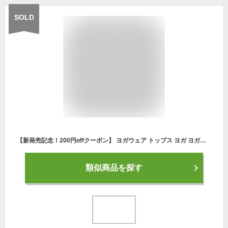
SOLD
【新発売記念！200円offクーポン】 ヨガウェア トップス ヨガ ヨガウエア ホットヨガウェア スポーツウェア タンクトップ 夏 おしゃれ かわいい 夏用 体型カバー ロング丈 めくれない 半袖 ピラティス ウェア メッシュ
類似商品を探す