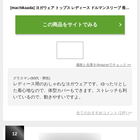
[machikaada] ヨガウェア トップス レディース ドルマンスリーブ 長袖 ロング丈 ６色 ホットヨガ フィットネスウェア スポーツウェア ロング 体型カバー ヨガ yoga 丈長 ストレッチ ピラティス おしゃれ かわいい お洒落 可愛い (パープル)
この商品をサイトでみる
価格と在庫を
Amazon
でチェック
>>
グラスマン(60代・男性)
レディース用のおしゃれなヨガウェアです。ゆったりとし
た着心地なので、体型カバーもできます。ストレッチも利
いているので、動きやすいですよ。
全てのおすすめコメント
(
1
件)
>
12