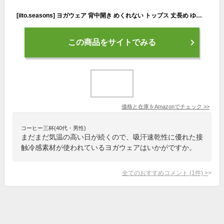
[iito.seasons] ヨガウェア 背中開き めくれない トップス 丈長め ゆったり フィットネスウェア 体型カバー めくれない ロング丈 冷感シャツ 薄手 吸汗 速乾 UVカット 紫外線対策 おしゃれ 人気 (M, ネイビー)
この商品をサイトでみる
価格と在庫を
Amazon
でチェック
>>
コーヒー三杯(40代・男性)
まだまだ気温の高い日が続くので、吸汗速乾性に優れた接
触冷感素材が使われているヨガウェアはいかがですか。
全てのおすすめコメント
(
1
件)
>