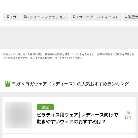
い おしゃれ めくれ
ルマン
ない lapiyoga ラピヨ
ャツ 
ガ *2 *y3-2t
ゃれ 
ヨガ
レディースファッション
ヨガウェア（レディース）
体型
lapiy
※
モノスポ
に寄せられた投稿内容は、投稿者の主観的な感想・コメントを含みます。 投稿の信憑性・正確性を保証する
ことはできませんので、あくまで参考情報の一つとしてご利用ください。
ヨガ × ヨガウェア（レディース）
の人気おすすめランキング
決定
28
ピラティス用ウェア│レディース向けで
回答
動きやすいウェアのおすすめは？