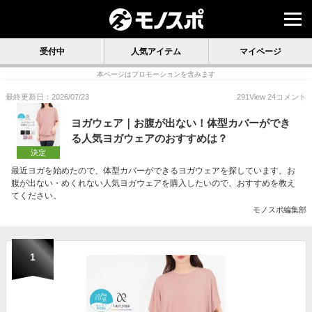
受付中
人気アイテム
マイページ
本ページはプロモーションを含みます
最終更新日：2026/07/23
291
View
24
コメント
ヨガウェア｜お腹が出ない！体型カバーができ
る人気ヨガウェアのおすすめは？
決定
最近ヨガを始めたので、体型カバーができるヨガウェアを探しています。お
腹が出ない・めくれない人気ヨガウェアを購入したいので、おすすめを教え
てください。
モノスポ編集部
1