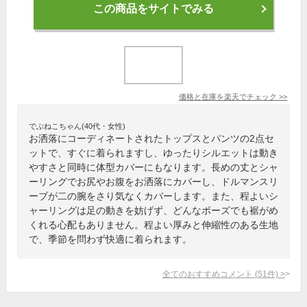
この商品をサイトでみる
価格と在庫を
楽天
でチェック
>>
でぶねこちゃん(40代・女性)
お洒落にコーディネートされたトップスとパンツの2点セ
ットで、すぐに着られますし、ゆったりシルエットは動き
やすさと同時に体型カバーにもなります。長めの丈とシャ
ーリングでお尻やお腹をお洒落にカバーし、ドルマンスリ
ーブが二の腕をさり気なくカバーします。また、程よいシ
ャーリングは足の動きを妨げず、どんなポーズでも裾がめ
くれる心配もありません。程よい厚みと伸縮性のある生地
で、季節を問わず快適に着られます。
全てのおすすめコメント
(
51
件)
>