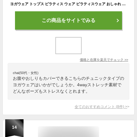
ヨガウェア トップス ピラティス ウェア ピラティスウェア おしゃれ かわいい ロング丈 ホットヨガ 半袖 ゆったり Tシャツ 長め フィットネス ウェア 丈長 チュニック 可愛い カワイイ お洒落 体型カバー
この商品をサイトでみる
価格と在庫を
楽天
でチェック
>>
chai(50代・女性)
お腹やおしりもカバーできるこちらのチュニックタイプの
ヨガウェアはいかがでしょうか。4wayストレッチ素材で
どんなポーズもストレスなくとれます。
全てのおすすめコメント
(
8
件)
>
14