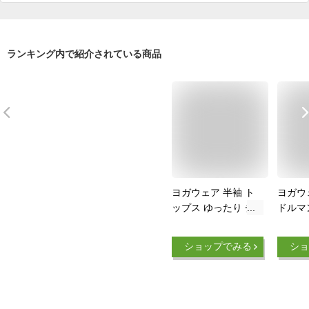
ランキング内で紹介されている商品
ヨガウェア 半袖 ト
ヨガウ
ップス ゆったり チ
ドルマ
ュニック ワイドスリ
ロング
ーブ ヨガ ピラティ
ヨン 
ショップでみる
ショ
ス レディース ロン
ヨガ 
グ丈 フィットネスウ
ディー
ェア ギャザー 5分袖
ェア 
Tシャツ 無地 かわい
ェア 