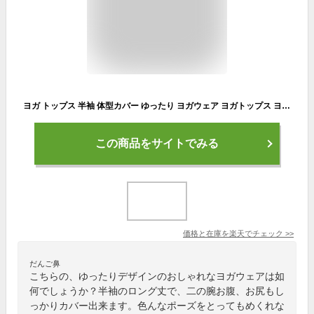
ヨガ トップス 半袖 体型カバー ゆったり ヨガウェア ヨガトップス ヨガシャツ ロング丈 ピラティス ドルマンスリーブ レディース ピラティスウェア めくれない 大きいサイズ プラスサイズ ppi-ssd025 VEROMAN FIT
この商品をサイトでみる
価格と在庫を
楽天
でチェック
>>
だんご鼻
こちらの、ゆったりデザインのおしゃれなヨガウェアは如
何でしょうか？半袖のロング丈で、二の腕お腹、お尻もし
っかりカバー出来ます。色んなポーズをとってもめくれな