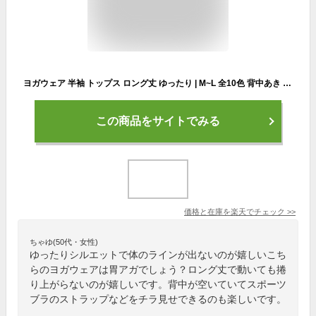
ヨガウェア 半袖 トップス ロング丈 ゆったり | M~L 全10色 背中あき レディース ヨガウエア フィットネス 30代 40代 50代 60代 体型カバー 大きいサイズ 無地 Tシャツ テーシャツ 着丈 長い 吸汗速乾 抗菌 ピラティス シンプル Uネック 大人かわいい おしゃれ きれい 人気
この商品をサイトでみる
価格と在庫を
楽天
でチェック
>>
ちゃゆ(50代・女性)
ゆったりシルエットで体のラインが出ないのが嬉しいこち
らのヨガウェアは胃アガでしょう？ロング丈で動いても捲
り上がらないのが嬉しいです。背中が空いていてスポーツ
ブラのストラップなどをチラ見せできるのも楽しいです。