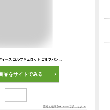
[CASUALINASE] レディース ゴルフキュロット ゴルフパンツ ゴルフウェア ハーフパンツ ゴルフスカート ストレッチ 無地 春夏 秋冬 2-ネイビー M
商品をサイトでみる
価格と在庫を
Amazon
でチェック
>>