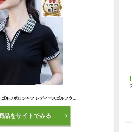
【即納中サイズあり】ゴルフポロシャツ レディースゴルフウエア チェックカラー半袖ポロシャツ レディースゴルフシャツ カジュアルゴルフウエア ゴルフ女子 レディースゴルフファッション 大人ゴルフウエア 大人ゴルフファッション 大人ゴルフコーデ 春夏ゴルフコーデ
商品をサイトでみる