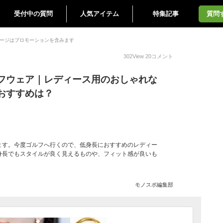
受付中の質問
人気アイテム
特集記事
質問
ージはプロモーションを含みます
302
View
20
コメント
フウェア｜レディース用のおしゃれな
おすすめは？
ます。今度ゴルフへ行くので、低身長におすすめのレディー
身長でもスタイルが良く見えるものや、フィット感が良いも
モノスポ編集部